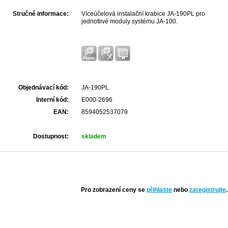
Stručné informace:
Víceúčelová instalační krabice JA-190PL pro
jednotlivé moduly systému JA-100.
Objednávací kód:
JA-190PL
Interní kód:
E000-2696
EAN:
8594052537079
Dostupnost:
skladem
Pro zobrazení ceny se
přihlaste
nebo
zaregistrujte
.