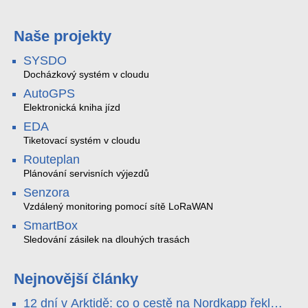
Naše projekty
SYSDO
Docházkový systém v cloudu
AutoGPS
Elektronická kniha jízd
EDA
Tiketovací systém v cloudu
Routeplan
Plánování servisních výjezdů
Senzora
Vzdálený monitoring pomocí sítě LoRaWAN
SmartBox
Sledování zásilek na dlouhých trasách
Nejnovější články
12 dní v Arktidě: co o cestě na Nordkapp řekla