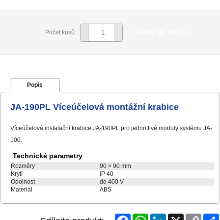
Přidat do košíku
Počet kusů:
Popis
JA-190PL Víceúčelová montážní krabice
Víceúčelová instalační krabice JA-190PL pro jednotlivé moduly systému JA-
100.
Technické parametry
Rozměry
90 × 90 mm
Krytí
IP 40
Odolnost
do 400 V
Materiál
ABS
Facebook
WhatsApp
LinkedIn
X
Copy