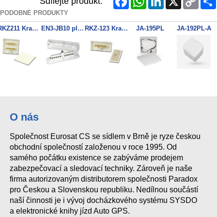
Sdílejte produkt:
Link
PODOBNÉ PRODUKTY
RKZ211 Krabice 16pin./na omit.
EN3-JB10 plast.propojovací kra
RKZ-123 Krabice 10pin pod omítku
JA-195PL
JA-192PL-A
O nás
Společnost Eurosat CS se sídlem v Brně je ryze českou
obchodní společností založenou v roce 1995. Od
samého počátku existence se zabýváme prodejem
zabezpečovací a sledovací techniky. Zároveň je naše
firma autorizovaným distributorem společnosti Paradox
pro Českou a Slovenskou republiku. Nedílnou součástí
naší činnosti je i vývoj docházkového systému SYSDO
a elektronické knihy jízd Auto GPS.