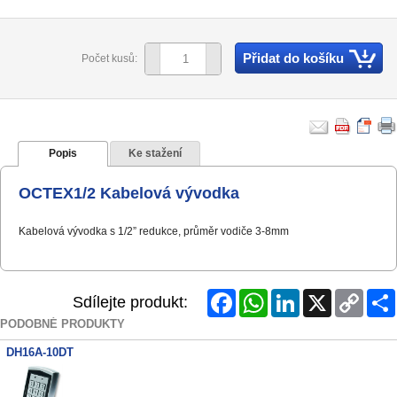
Přidat do košíku
Počet kusů:
Popis
Ke stažení
OCTEX1/2 Kabelová vývodka
Kabelová vývodka s 1/2” redukce, průměr vodiče 3-8mm
Facebook
WhatsApp
LinkedIn
X
Copy
Sdílejte produkt:
Link
PODOBNÉ PRODUKTY
DH16A-10DT