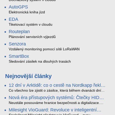
AutoGPS
Elektronická kniha jízd
EDA
Tiketovací systém v cloudu
Routeplan
Plánování servisních výjezdů
Senzora
Vzdálený monitoring pomocí sítě LoRaWAN
SmartBox
Sledování zásilek na dlouhých trasách
Nejnovější články
12 dní v Arktidě: co o cestě na Nordkapp řekla
data ze SMARTBOX 2 MAX
Co všechno lze zjistit o zásilce, která během dvanácti dní
projede Arktidou? SMARTBOX 2 MAX jsme vzali na trasu z
Nová éra přístupových systémů: Čtečky HID
Tromsø přes Lofoty, Kirunu a finské Laponsko až na
Signo
Nordkapp. Bez jediného dobití, v mrazu až −13 °C a mimo
Neustále posouváme hranice bezpečnosti a digitalizace.
stabilní mobilní signál zaznamenával polohu, teplotu, světlo,
Rádi bychom Vám proto představili naši nejnovější nabídku
Milesight VioGuard: Revoluce v inteligentní
otřesy i náklon. Výsledkem není jen čára na mapě, ale
v oblasti kontroly přístupu – moderní a vysoce univerzální
podrobný datový příběh celé cesty.
čtečky HID Signo.
Společnost Milesight představuje VioGuard – svou