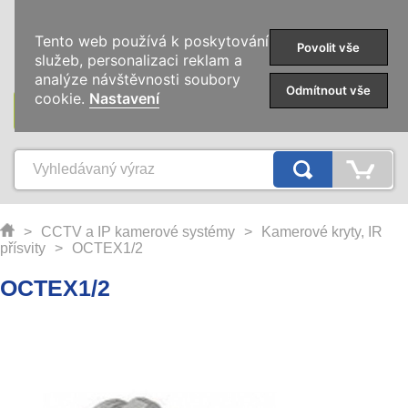
0
Tento web používá k poskytování
Povolit vše
služeb, personalizaci reklam a
analýze návštěvnosti soubory
Odmítnout vše
cookie.
Nastavení
KATEGORIE
>
CCTV a IP kamerové systémy
>
Kamerové kryty, IR
přísvity
>
OCTEX1/2
OCTEX1/2