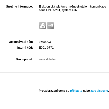
Stručné informace:
Elektronický telefon s možností utajení komunikace
série LINEA 201, systém 4+N
Objednávací kód:
9600003
Interní kód:
E001-0771
Dostupnost:
není skladem
Pro zobrazení ceny se
přihlaste
nebo
zaregistrujte
.