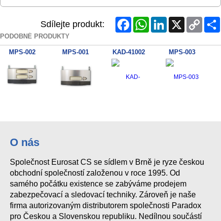
Facebook
WhatsApp
LinkedIn
X
Copy
Sdílejte produkt:
Link
PODOBNÉ PRODUKTY
MPS-002
MPS-001
KAD-41002
MPS-003
KAD-41021
KAS-41021
KAS-41003
O nás
Společnost Eurosat CS se sídlem v Brně je ryze českou
obchodní společností založenou v roce 1995. Od
samého počátku existence se zabýváme prodejem
zabezpečovací a sledovací techniky. Zároveň je naše
firma autorizovaným distributorem společnosti Paradox
pro Českou a Slovenskou republiku. Nedílnou součástí