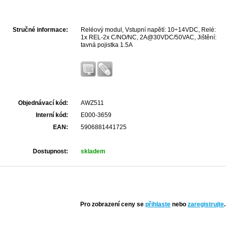
Stručné informace:
Reléový modul, Vstupní napětí: 10÷14VDC, Relé:
1x REL-2x C/NO/NC, 2A@30VDC/50VAC, Jištění:
tavná pojistka 1.5A
Objednávací kód:
AWZ511
Interní kód:
E000-3659
EAN:
5906881441725
Dostupnost:
skladem
Pro zobrazení ceny se
přihlaste
nebo
zaregistrujte
.