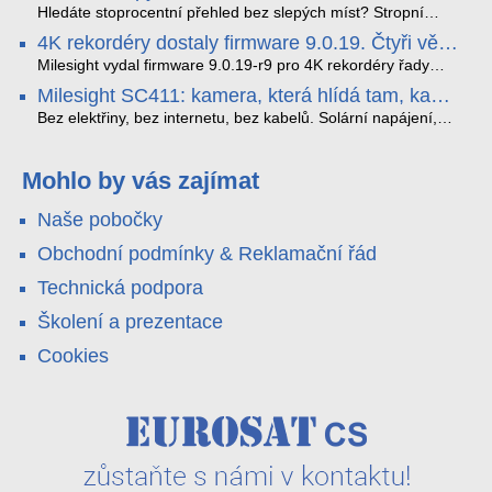
streamuje na YouTube – bez PC.
sofistikovanými algoritmy umělé inteligence (AI), je navržen
Hledáte stoprocentní přehled bez slepých míst? Stropní
tak, aby poskytoval komplexní nástroje pro vymáhání
panoramatická kamera HDIP738ADB skládá obraz ze dvou
4K rekordéry dostaly firmware 9.0.19. Čtyři věci,
dopravních předpisů, zvyšoval bezpečnost na silnicích a
4MP senzorů SONY do jednoho čistého 180° záběru bez
které musíte vědět.
optimalizoval plynulost dopravy v moderních městech.
zkreslení. K tomu přidává AI detekci osob a vozidel,
Milesight vydal firmware 9.0.19-r9 pro 4K rekordéry řady
obousměrný zvuk a unikátní možnost přímého vysílání na
H.265. Pokud tyhle systémy instalujete, jsou tu čtyři věci,
Milesight SC411: kamera, která hlídá tam, kam
YouTube – bez běžícího počítače.
které vám zjednoduší práci – a jedna z nich vám ušetří
kabel nedosáhne
spoustu zbytečných výjezdů k zákazníkům.
Bez elektřiny, bez internetu, bez kabelů. Solární napájení,
4G LTE a trojitá detekce PIR × AOV × AI hlídají staveniště,
pole i odlehlé objekty – a alarm s důkazem pošlou rovnou na
váš telefon. Podívejte se na video.
Mohlo by vás zajímat
Naše pobočky
Obchodní podmínky & Reklamační řád
Technická podpora
Školení a prezentace
Cookies