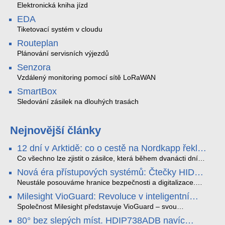
Elektronická kniha jízd
EDA
Tiketovací systém v cloudu
Routeplan
Plánování servisních výjezdů
Senzora
Vzdálený monitoring pomocí sítě LoRaWAN
SmartBox
Sledování zásilek na dlouhých trasách
Nejnovější články
12 dní v Arktidě: co o cestě na Nordkapp řekla
data ze SMARTBOX 2 MAX
Co všechno lze zjistit o zásilce, která během dvanácti dní
projede Arktidou? SMARTBOX 2 MAX jsme vzali na trasu z
Nová éra přístupových systémů: Čtečky HID
Tromsø přes Lofoty, Kirunu a finské Laponsko až na
Signo
Nordkapp. Bez jediného dobití, v mrazu až −13 °C a mimo
Neustále posouváme hranice bezpečnosti a digitalizace.
stabilní mobilní signál zaznamenával polohu, teplotu, světlo,
Rádi bychom Vám proto představili naši nejnovější nabídku
Milesight VioGuard: Revoluce v inteligentní
otřesy i náklon. Výsledkem není jen čára na mapě, ale
v oblasti kontroly přístupu – moderní a vysoce univerzální
detekci dopravních přestupků
podrobný datový příběh celé cesty.
čtečky HID Signo.
Společnost Milesight představuje VioGuard – svou
nejnovější proprietární technologii pro pokročilou detekci
80° bez slepých míst. HDIP738ADB navíc
dopravních přestupků. Tento systém, poháněný