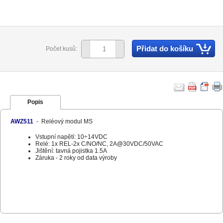
Přidat do košíku
Počet kusů:
Popis
AWZ511
- Reléový modul MS
Vstupní napětí: 10÷14VDC
Relé: 1x REL-2x C/NO/NC, 2A@30VDC/50VAC
Jištění: tavná pojistka 1.5A
Záruka - 2 roky od data výroby