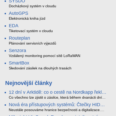
SYSDO
Docházkový systém v cloudu
AutoGPS
Elektronická kniha jízd
EDA
Tiketovací systém v cloudu
Routeplan
Plánování servisních výjezdů
Senzora
Vzdálený monitoring pomocí sítě LoRaWAN
SmartBox
Sledování zásilek na dlouhých trasách
Nejnovější články
12 dní v Arktidě: co o cestě na Nordkapp řekla
data ze SMARTBOX 2 MAX
Co všechno lze zjistit o zásilce, která během dvanácti dní
projede Arktidou? SMARTBOX 2 MAX jsme vzali na trasu z
Nová éra přístupových systémů: Čtečky HID
Tromsø přes Lofoty, Kirunu a finské Laponsko až na
Signo
Nordkapp. Bez jediného dobití, v mrazu až −13 °C a mimo
Neustále posouváme hranice bezpečnosti a digitalizace.
stabilní mobilní signál zaznamenával polohu, teplotu, světlo,
Rádi bychom Vám proto představili naši nejnovější nabídku