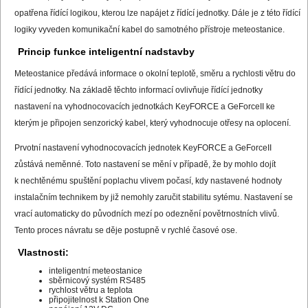
opatřena řídící logikou, kterou lze napájet z řídící jednotky. Dále je z této řídící
logiky vyveden komunikační kabel do samotného přístroje meteostanice.
Princip funkce inteligentní nadstavby
Meteostanice předává informace o okolní teplotě, směru a rychlosti větru do
řídící jednotky. Na základě těchto informací ovlivňuje řídící jednotky
nastavení na vyhodnocovacích jednotkách KeyFORCE a GeForceII ke
kterým je připojen senzorický kabel, který vyhodnocuje otřesy na oplocení.
Prvotní nastavení vyhodnocovacích jednotek KeyFORCE a GeForceII
zůstává neměnné. Toto nastavení se mění v případě, že by mohlo dojít
k nechtěnému spuštění poplachu vlivem počasí, kdy nastavené hodnoty
instalačním technikem by již nemohly zaručit stabilitu sytému. Nastavení se
vrací automaticky do původních mezí po odeznění povětrnostních vlivů.
Tento proces návratu se děje postupně v rychlé časové ose.
Vlastnosti:
inteligentní meteostanice
sběrnicový systém RS485
rychlost větru a teplota
připojitelnost k Station One