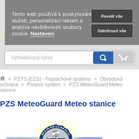
0
Tento web používá k poskytování
Povolit vše
služeb, personalizaci reklam a
analýze návštěvnosti soubory
Odmítnout vše
cookie.
Nastavení
KATEGORIE
>
PZTS (EZS) - Poplachové systémy
>
Obvodová
ochrana
>
Plotový systém
>
PZS MeteoGuard Meteo
stanice
PZS MeteoGuard Meteo stanice