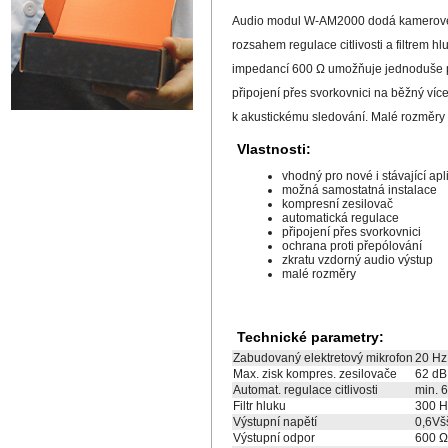
Audio modul W-AM2000 dodá kamerovému
rozsahem regulace citlivosti a filtrem 
impedancí 600 Ω umožňuje jednoduše př
připojení přes svorkovnici na běžný víc
k akustickému sledování. Malé rozměry
Vlastnosti:
vhodný pro nové i stávající a
možná samostatná instalace
kompresní zesilovač
automatická regulace
připojení přes svorkovnici
ochrana proti přepólování
zkratu vzdorný audio výstup
malé rozměry
Technické parametry:
Zabudovaný elektretový mikrofon
20 Hz
Max. zisk kompres. zesilovače
62 dB
Automat. regulace citlivosti
min. 
Filtr hluku
300 H
Výstupní napětí
0,6Vš
Výstupní odpor
600 Ω