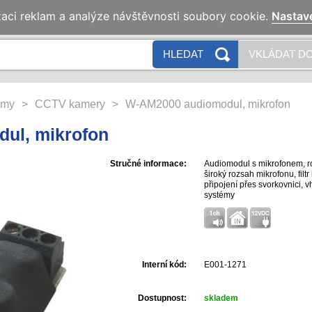
zaci reklam a analýze návštěvnosti soubory cookie.
Nastav
HLEDAT
VKLÁDAT DO
émy
>
CCTV kamery
>
W-AM2000 audiomodul, mikrofon
ul, mikrofon
Stručné informace:
Audiomodul s mikrofonem, r
široký rozsah mikrofonu, filt
připojení přes svorkovnici, 
systémy
Interní kód:
E001-1271
Dostupnost:
skladem