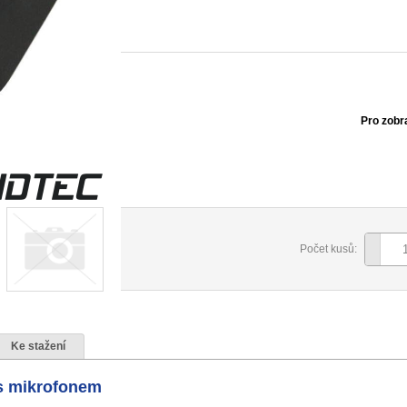
Pro zobr
Počet kusů:
Ke stažení
s mikrofonem