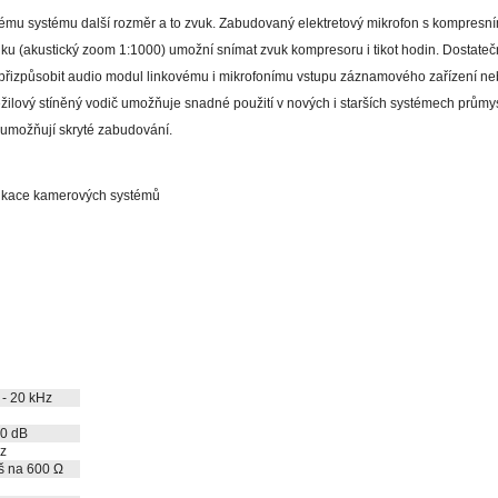
 systému další rozměr a to zvuk. Zabudovaný elektretový mikrofon s kompresní
hluku (akustický zoom 1:1000) umožní snímat zvuk kompresoru i tikot hodin. Dostat
izpůsobit audio modul linkovému i mikrofonímu vstupu záznamového zařízení ne
ežilový stíněný vodič umožňuje snadné použití v nových i starších systémech průmysl
 umožňují skryté zabudování.
plikace kamerových systémů
 - 20 kHz
60 dB
z
š na 600 Ω