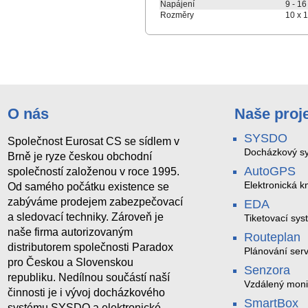
Napájení
9 - 16
Rozměry
10 x 
O nás
Naše proj
SYSDO
Společnost Eurosat CS se sídlem v
Docházkový sy
Brně je ryze českou obchodní
AutoGPS
společností založenou v roce 1995.
Elektronická kn
Od samého počátku existence se
zabýváme prodejem zabezpečovací
EDA
a sledovací techniky. Zároveň je
Tiketovací sys
naše firma autorizovaným
Routeplan
distributorem společnosti Paradox
Plánování serv
pro Českou a Slovenskou
Senzora
republiku. Nedílnou součástí naší
Vzdálený moni
činnosti je i vývoj docházkového
LoRaWAN
SmartBox
systému SYSDO a elektronické