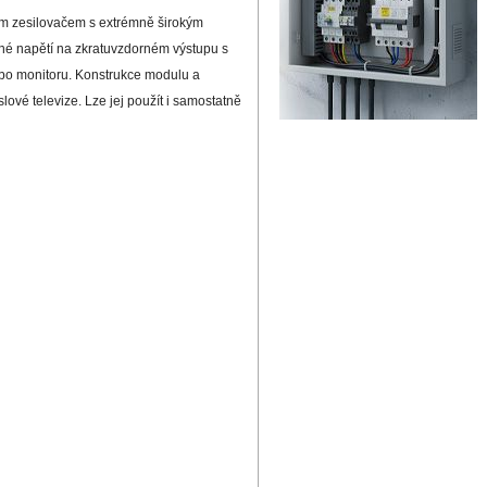
m zesilovačem s extrémně širokým
ečné napětí na zkratuvzdorném výstupu s
bo monitoru. Konstrukce modulu a
ové televize. Lze jej použít i samostatně