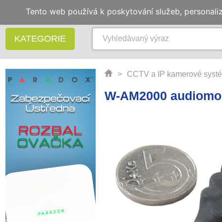
Tento web používá k poskytování služeb, personali
KATEGORIE
>
CCTV a IP kamerové syst
W-AM2000 audiomod