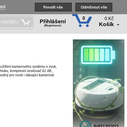
ení
Naše pobočky
Technická podpora
Povolit vše
Školení
Odmítnout vše
CS
0
0 Kč
Přihlášení
 KOŠÍKU
Košík
(Registrace)
ozšíření kamerového systému o zvuk,
r hluku, kompresní zesilovač 62 dB,
vhodný pro nové i stávající kamerové