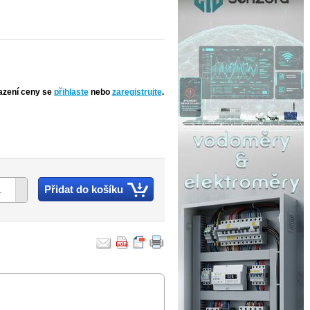
azení ceny se
přihlaste
nebo
zaregistrujte
.
Přidat do košíku