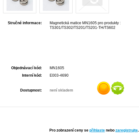
Stručné informace:
Magnetická matice MN1605 pro produkty :
TS301/TS302/TS201/TS201-TH/TS602
Objednávací kód:
MN1605
Interní kód:
E003-4690
Dostupnost:
není skladem
Pro zobrazení ceny se
přihlaste
nebo
zaregistrujte
.