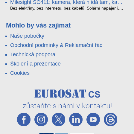
Milesight SC411: kamera, která hlídá tam, kam
YouTube – bez běžícího počítače.
které vám zjednoduší práci – a jedna z nich vám ušetří
kabel nedosáhne
spoustu zbytečných výjezdů k zákazníkům.
Bez elektřiny, bez internetu, bez kabelů. Solární napájení,
4G LTE a trojitá detekce PIR × AOV × AI hlídají staveniště,
pole i odlehlé objekty – a alarm s důkazem pošlou rovnou na
váš telefon. Podívejte se na video.
Mohlo by vás zajímat
Naše pobočky
Obchodní podmínky & Reklamační řád
Technická podpora
Školení a prezentace
Cookies