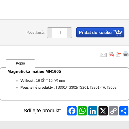
Přidat do košíku
Počet kusů:
Popis
Magnetická matice MN1605
Velikost
: 16 (Š) * 15 (V) mm
Použitelné produkty
: TS301/TS302/TS201/TS201-TH/TS602
Facebook
WhatsApp
LinkedIn
X
Copy
Sdílejte produkt:
Link