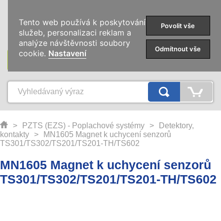
0
Tento web používá k poskytování
Povolit vše
služeb, personalizaci reklam a
analýze návštěvnosti soubory
Odmítnout vše
cookie.
Nastavení
KATEGORIE
>
PZTS (EZS) - Poplachové systémy
>
Detektory,
kontakty
>
MN1605 Magnet k uchycení senzorů
TS301/TS302/TS201/TS201-TH/TS602
MN1605 Magnet k uchycení senzorů
TS301/TS302/TS201/TS201-TH/TS602