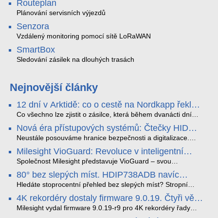
Routeplan
Plánování servisních výjezdů
Senzora
Vzdálený monitoring pomocí sítě LoRaWAN
SmartBox
Sledování zásilek na dlouhých trasách
Nejnovější články
12 dní v Arktidě: co o cestě na Nordkapp řekla
data ze SMARTBOX 2 MAX
Co všechno lze zjistit o zásilce, která během dvanácti dní
projede Arktidou? SMARTBOX 2 MAX jsme vzali na trasu z
Nová éra přístupových systémů: Čtečky HID
Tromsø přes Lofoty, Kirunu a finské Laponsko až na
Signo
Nordkapp. Bez jediného dobití, v mrazu až −13 °C a mimo
Neustále posouváme hranice bezpečnosti a digitalizace.
stabilní mobilní signál zaznamenával polohu, teplotu, světlo,
Rádi bychom Vám proto představili naši nejnovější nabídku
Milesight VioGuard: Revoluce v inteligentní
otřesy i náklon. Výsledkem není jen čára na mapě, ale
v oblasti kontroly přístupu – moderní a vysoce univerzální
detekci dopravních přestupků
podrobný datový příběh celé cesty.
čtečky HID Signo.
Společnost Milesight představuje VioGuard – svou
nejnovější proprietární technologii pro pokročilou detekci
80° bez slepých míst. HDIP738ADB navíc
dopravních přestupků. Tento systém, poháněný
streamuje na YouTube – bez PC.
sofistikovanými algoritmy umělé inteligence (AI), je navržen
Hledáte stoprocentní přehled bez slepých míst? Stropní
tak, aby poskytoval komplexní nástroje pro vymáhání
panoramatická kamera HDIP738ADB skládá obraz ze dvou
4K rekordéry dostaly firmware 9.0.19. Čtyři věci,
dopravních předpisů, zvyšoval bezpečnost na silnicích a
4MP senzorů SONY do jednoho čistého 180° záběru bez
které musíte vědět.
optimalizoval plynulost dopravy v moderních městech.
zkreslení. K tomu přidává AI detekci osob a vozidel,
Milesight vydal firmware 9.0.19-r9 pro 4K rekordéry řady
obousměrný zvuk a unikátní možnost přímého vysílání na
H.265. Pokud tyhle systémy instalujete, jsou tu čtyři věci,