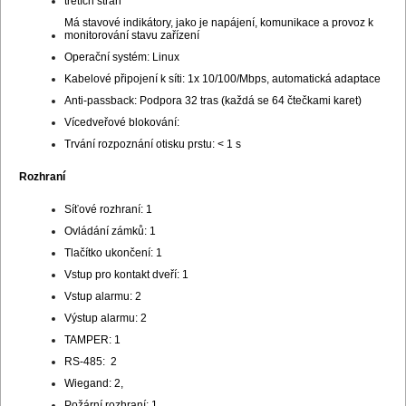
třetích stran
Má stavové indikátory, jako je napájení, komunikace a provoz k
monitorování stavu zařízení
Operační systém: Linux
Kabelové připojení k síti: 1x 10/100/Mbps, automatická adaptace
Anti-passback: Podpora 32 tras (každá se 64 čtečkami karet)
Vícedveřové blokování:
Trvání rozpoznání otisku prstu: < 1 s
Rozhraní
Síťové rozhraní: 1
Ovládání zámků: 1
Tlačítko ukončení: 1
Vstup pro kontakt dveří: 1
Vstup alarmu: 2
Výstup alarmu: 2
TAMPER: 1
RS-485: 2
Wiegand: 2,
Požární rozhraní: 1