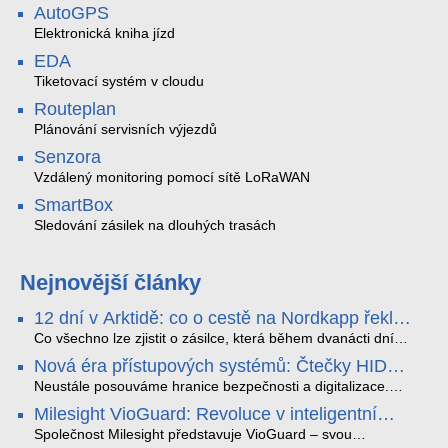
AutoGPS
Elektronická kniha jízd
EDA
Tiketovací systém v cloudu
Routeplan
Plánování servisních výjezdů
Senzora
Vzdálený monitoring pomocí sítě LoRaWAN
SmartBox
Sledování zásilek na dlouhých trasách
Nejnovější články
12 dní v Arktidě: co o cestě na Nordkapp řekla
data ze SMARTBOX 2 MAX
Co všechno lze zjistit o zásilce, která během dvanácti dní
projede Arktidou? SMARTBOX 2 MAX jsme vzali na trasu z
Nová éra přístupových systémů: Čtečky HID
Tromsø přes Lofoty, Kirunu a finské Laponsko až na
Signo
Nordkapp. Bez jediného dobití, v mrazu až −13 °C a mimo
Neustále posouváme hranice bezpečnosti a digitalizace.
stabilní mobilní signál zaznamenával polohu, teplotu, světlo,
Rádi bychom Vám proto představili naši nejnovější nabídku
Milesight VioGuard: Revoluce v inteligentní
otřesy i náklon. Výsledkem není jen čára na mapě, ale
v oblasti kontroly přístupu – moderní a vysoce univerzální
detekci dopravních přestupků
podrobný datový příběh celé cesty.
čtečky HID Signo.
Společnost Milesight představuje VioGuard – svou