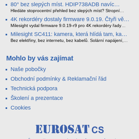
nejnovější proprietární technologii pro pokročilou detekci
80° bez slepých míst. HDIP738ADB navíc
dopravních přestupků. Tento systém, poháněný
streamuje na YouTube – bez PC.
sofistikovanými algoritmy umělé inteligence (AI), je navržen
Hledáte stoprocentní přehled bez slepých míst? Stropní
tak, aby poskytoval komplexní nástroje pro vymáhání
panoramatická kamera HDIP738ADB skládá obraz ze dvou
4K rekordéry dostaly firmware 9.0.19. Čtyři věci,
dopravních předpisů, zvyšoval bezpečnost na silnicích a
4MP senzorů SONY do jednoho čistého 180° záběru bez
které musíte vědět.
optimalizoval plynulost dopravy v moderních městech.
zkreslení. K tomu přidává AI detekci osob a vozidel,
Milesight vydal firmware 9.0.19-r9 pro 4K rekordéry řady
obousměrný zvuk a unikátní možnost přímého vysílání na
H.265. Pokud tyhle systémy instalujete, jsou tu čtyři věci,
Milesight SC411: kamera, která hlídá tam, kam
YouTube – bez běžícího počítače.
které vám zjednoduší práci – a jedna z nich vám ušetří
kabel nedosáhne
spoustu zbytečných výjezdů k zákazníkům.
Bez elektřiny, bez internetu, bez kabelů. Solární napájení,
4G LTE a trojitá detekce PIR × AOV × AI hlídají staveniště,
pole i odlehlé objekty – a alarm s důkazem pošlou rovnou na
váš telefon. Podívejte se na video.
Mohlo by vás zajímat
Naše pobočky
Obchodní podmínky & Reklamační řád
Technická podpora
Školení a prezentace
Cookies