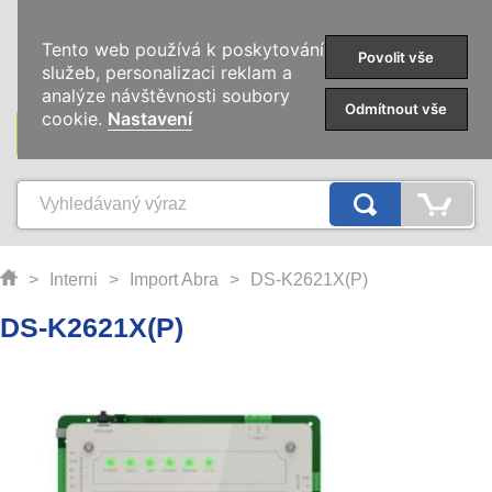
0
Tento web používá k poskytování
Povolit vše
služeb, personalizaci reklam a
analýze návštěvnosti soubory
Odmítnout vše
cookie.
Nastavení
KATEGORIE
>
Interni
>
Import Abra
>
DS-K2621X(P)
DS-K2621X(P)