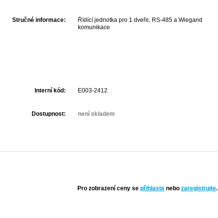
Stručné informace:
Řídící jednotka pro 1 dveře, RS-485 a Wiegand
komunikace
Interní kód:
E003-2412
Dostupnost:
není skladem
Pro zobrazení ceny se
přihlaste
nebo
zaregistrujte
.