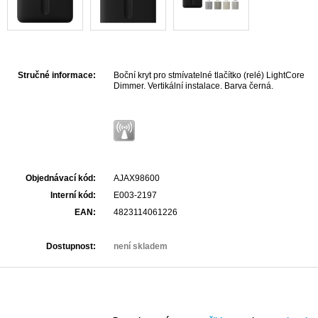
Stručné informace:
Boční kryt pro stmívatelné tlačítko (relé) LightCore
Dimmer. Vertikální instalace. Barva černá.
Objednávací kód:
AJAX98600
Interní kód:
E003-2197
EAN:
4823114061226
Dostupnost:
není skladem