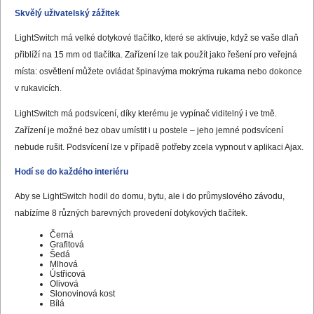
Skvělý uživatelský zážitek
LightSwitch má velké dotykové tlačítko, které se aktivuje, když se vaše dlaň
přiblíží na 15 mm od tlačítka. Zařízení lze tak použít jako řešení pro veřejná
místa: osvětlení můžete ovládat špinavýma mokrýma rukama nebo dokonce
v rukavicích.
LightSwitch má podsvícení, díky kterému je vypínač viditelný i ve tmě.
Zařízení je možné bez obav umístit i u postele – jeho jemné podsvícení
nebude rušit. Podsvícení lze v případě potřeby zcela vypnout v aplikaci Ajax.
Hodí se do každého interiéru
Aby se LightSwitch hodil do domu, bytu, ale i do průmyslového závodu,
nabízíme 8 různých barevných provedení dotykových tlačítek.
Černá
Grafitová
Šedá
Mlhová
Ústřicová
Olivová
Slonovinová kost
Bílá