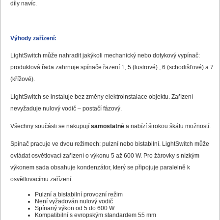
díly navíc.
Výhody zařízení:
LightSwitch může nahradit jakýkoli mechanický nebo dotykový vypínač:
produktová řada zahrnuje spínače řazení 1, 5 (lustrové) , 6 (schodišťové) a 7
(křížové).
LightSwitch se instaluje bez změny elektroinstalace objektu. Zařízení
nevyžaduje nulový vodič – postačí fázový.
Všechny součásti se nakupují
samostatně
a nabízí širokou škálu možností.
Spínač pracuje ve dvou režimech: pulzní nebo bistabilní. LightSwitch může
ovládat osvětlovací zařízení o výkonu 5 až 600 W. Pro žárovky s nízkým
výkonem sada obsahuje kondenzátor, který se připojuje paralelně k
osvětlovacímu zařízení.
Pulzní a bistabilní provozní režim
Není vyžadován nulový vodič
Spínaný výkon od 5 do 600 W
Kompatibilní s evropským standardem 55 mm