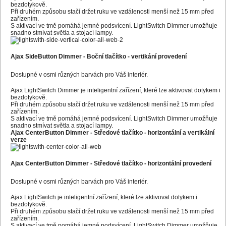
bezdotykově.
Při druhém způsobu stačí držet ruku ve vzdálenosti menší než 15 mm před
zařízením.
S aktivací ve tmě pomáhá jemné podsvícení. LightSwitch Dimmer umožňuje
snadno stmívat světla a stojací lampy.
Ajax SideButton Dimmer - Boční tlačítko
-
vertikání provedení
Dostupné v osmi různých barvách pro Váš interiér.
Ajax LightSwitch Dimmer je inteligentní zařízení, které lze aktivovat dotykem i
bezdotykově.
Při druhém způsobu stačí držet ruku ve vzdálenosti menší než 15 mm před
zařízením.
S aktivací ve tmě pomáhá jemné podsvícení. LightSwitch Dimmer umožňuje
snadno stmívat světla a stojací lampy.
Ajax CenterButton Dimmer - Středové tlačítko - horizontální a vertikální
verze
Ajax CenterButton Dimmer - Středové tlačítko
- horizontální provedení
Dostupné v osmi různých barvách pro Váš interiér.
Ajax LightSwitch je inteligentní zařízení, které lze aktivovat dotykem i
bezdotykově.
Při druhém způsobu stačí držet ruku ve vzdálenosti menší než 15 mm před
zařízením.
S aktivací ve tmě pomáhá jemné podsvícení. LightSwitch Dimmer umožňuje