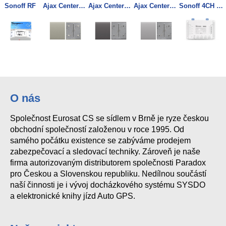
Sonoff RF
Ajax CenterButton (1-gang/2-way) olive (46013) - Středové tlačítko (spínač řazení 1, 6)
Ajax CenterButton (1-gang/2-way) grey (46011) - Středové tlačítko (spínač řazení 1, 6)
Ajax CenterButton (1-gang/2-way) fog (46009) - Středové tlačítko (spínač řazení 1, 6)
Sonoff 4CH Pro R3 4 Kanálový WiFI Spínač
O nás
Společnost Eurosat CS se sídlem v Brně je ryze českou
obchodní společností založenou v roce 1995. Od
samého počátku existence se zabýváme prodejem
zabezpečovací a sledovací techniky. Zároveň je naše
firma autorizovaným distributorem společnosti Paradox
pro Českou a Slovenskou republiku. Nedílnou součástí
naší činnosti je i vývoj docházkového systému SYSDO
a elektronické knihy jízd Auto GPS.