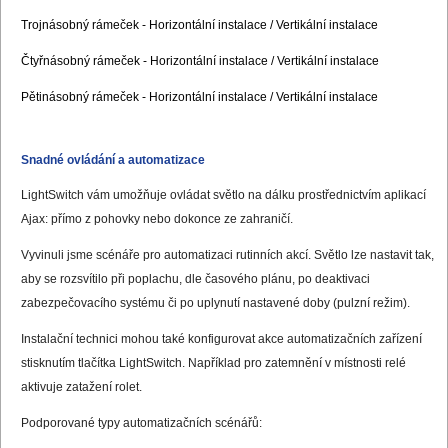
Trojnásobný rámeček - Horizontální instalace
/ Vertikální instalace
Čtyřnásobný rámeček - Horizontální instalace
/ Vertikální instalace
Pětinásobný rámeček - Horizontální instalace
/ Vertikální instalace
Snadné ovládání a automatizace
LightSwitch vám umožňuje ovládat světlo na dálku prostřednictvím aplikací
Ajax: přímo z pohovky nebo dokonce ze zahraničí.
Vyvinuli jsme scénáře pro automatizaci rutinních akcí. Světlo lze nastavit tak,
aby se rozsvítilo při poplachu, dle časového plánu, po deaktivaci
zabezpečovacího systému či po uplynutí nastavené doby (pulzní režim).
Instalační technici mohou také konfigurovat akce automatizačních zařízení
stisknutím tlačítka LightSwitch. Například pro zatemnění v místnosti relé
aktivuje zatažení rolet.
Podporované typy automatizačních scénářů: