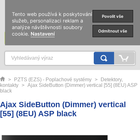
0
Tento web používá k poskytování
Povolit vše
služeb, personalizaci reklam a
analýze návštěvnosti soubory
Odmítnout vše
cookie.
Nastavení
KATEGORIE
>
PZTS (EZS) - Poplachové systémy
>
Detektory,
kontakty
>
Ajax SideButton (Dimmer) vertical [55] (8EU) ASP
black
Ajax SideButton (Dimmer) vertical
[55] (8EU) ASP black