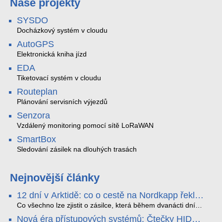
Naše projekty
SYSDO
Docházkový systém v cloudu
AutoGPS
Elektronická kniha jízd
EDA
Tiketovací systém v cloudu
Routeplan
Plánování servisních výjezdů
Senzora
Vzdálený monitoring pomocí sítě LoRaWAN
SmartBox
Sledování zásilek na dlouhých trasách
Nejnovější články
12 dní v Arktidě: co o cestě na Nordkapp řekla
data ze SMARTBOX 2 MAX
Co všechno lze zjistit o zásilce, která během dvanácti dní
projede Arktidou? SMARTBOX 2 MAX jsme vzali na trasu z
Nová éra přístupových systémů: Čtečky HID
Tromsø přes Lofoty, Kirunu a finské Laponsko až na