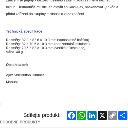
Zařízení se připojí k bezpečnostnímu systému Ajax za méně než jednu
minutu. Jednoduše musíte jen otevřít aplikaci Ajax, naskenovat QR kód a
přidat zařízení do skupiny místnosti a zabezpečení.
Technická specifikace
Rozměry: 82.8 × 82.8 × 10.3 mm (samostatné tlačítko)
Rozměry: 82 × 70.5 × 10.3 mm (horizontální instalace)
Rozměry: 70.5 × 82 × 10.3 mm (vertikální instalace)
Váha: 40 g
Obsah balení:
Ajax SideButton Dimmer
Manuál
Facebook
WhatsApp
LinkedIn
X
Copy
Sdílejte produkt:
Link
PODOBNÉ PRODUKTY