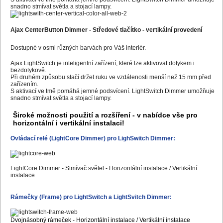
snadno stmívat světla a stojací lampy.
Ajax CenterButton Dimmer - Středové tlačítko
- vertikální provedení
Dostupné v osmi různých barvách pro Váš interiér.
Ajax LightSwitch je inteligentní zařízení, které lze aktivovat dotykem i
bezdotykově.
Při druhém způsobu stačí držet ruku ve vzdálenosti menší než 15 mm před
zařízením.
S aktivací ve tmě pomáhá jemné podsvícení. LightSwitch Dimmer umožňuje
snadno stmívat světla a stojací lampy.
Široké možnosti použití a rozšíření -
v nabídce vše pro
horizontální i vertikální instalaci!
Ovládací relé (LightCore Dimmer) pro LighSwitch Dimmer:
LightCore Dimmer - Stmívač světel - Horizontální instalace / Vertikální
instalace
Rámečky (Frame) pro LightSwitch a LightSvitch Dimmer:
Dvojnásobný rámeček - Horizontální instalace / Vertikální instalace