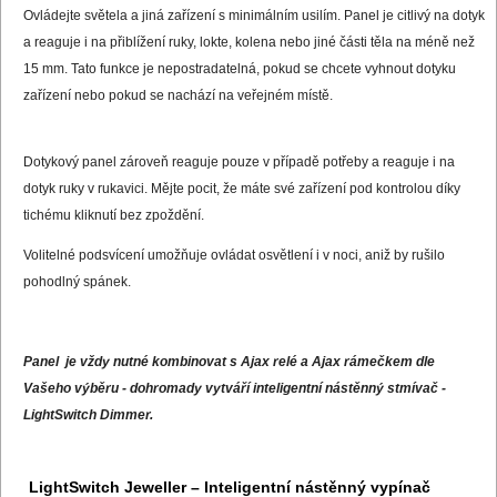
Ovládejte světela a jiná zařízení s minimálním usilím. Panel je citlivý na dotyk
a reaguje i na přiblížení ruky, lokte, kolena nebo jiné části těla na méně než
15 mm. Tato funkce je nepostradatelná, pokud se chcete vyhnout dotyku
zařízení nebo pokud se nachází na veřejném místě.
Dotykový panel zároveň reaguje pouze v případě potřeby a reaguje i na
dotyk ruky v rukavici. Mějte pocit, že máte své zařízení pod kontrolou díky
tichému kliknutí bez zpoždění.
Volitelné podsvícení umožňuje ovládat osvětlení i v noci, aniž by rušilo
pohodlný spánek.
Panel je vždy nutné kombinovat s Ajax relé a Ajax rámečkem dle
Vašeho výběru - dohromady vytváří inteligentní nástěnný stmívač -
LightSwitch Dimmer.
LightSwitch Jeweller – Inteligentní nástěnný vypínač