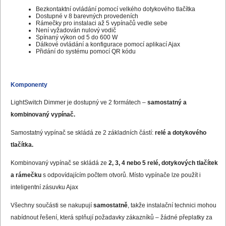
Bezkontaktní ovládání pomocí velkého dotykového tlačítka
Dostupné v 8 barevných provedeních
Rámečky pro instalaci až 5 vypínačů vedle sebe
Není vyžadován nulový vodič
Spínaný výkon od 5 do 600 W
Dálkové ovládání a konfigurace pomocí aplikací Ajax
Přidání do systému pomocí QR kódu
Komponenty
LightSwitch Dimmer je dostupný ve 2 formátech –
samostatný a
kombinovaný vypínač.
Samostatný vypínač se skládá ze 2 základních částí:
relé a dotykového
tlačítka.
Kombinovaný vypínač se skládá ze
2, 3, 4 nebo 5 relé, dotykových tlačítek
a rámečku
s odpovídajícím počtem otvorů. Místo vypínače lze použít i
inteligentní zásuvku Ajax
Všechny součásti se nakupují
samostatně
, takže instalační technici mohou
nabídnout řešení, která splňují požadavky zákazníků – žádné přeplatky za