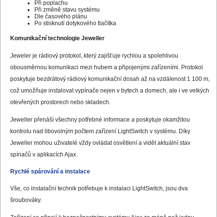
Při poplachu
Při změně stavu systému
Dle časového plánu
Po stisknutí dotykového tlačítka
Komunikační technologie Jeweller
Jeweler je rádiový protokol, který zajišťuje rychlou a spolehlivou
obousměrnou komunikaci mezi hubem a připojenými zařízeními. Protokol
poskytuje bezdrátový rádiový komunikační dosah až na vzdálenost 1 100 m,
což umožňuje instalovat vypínače nejen v bytech a domech, ale i ve velkých
otevřených prostorech nebo skladech.
Jeweller přenáší všechny potřebné informace a poskytuje okamžitou
kontrolu nad libovolným počtem zařízení LightSwitch v systému. Díky
Jeweller mohou uživatelé vždy ovládat osvětlení a vidět aktuální stav
spínačů v aplikacích Ajax.
Rychlé spárování a instalace
Vše, co instalační technik potřebuje k instalaci LightSwitch, jsou dva
šroubováky.