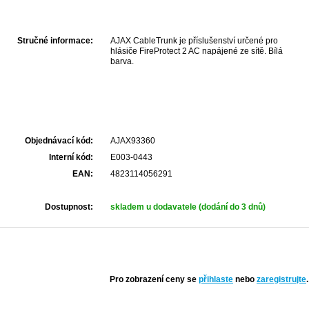
Stručné informace:
AJAX CableTrunk je příslušenství určené pro
hlásiče FireProtect 2 AC napájené ze sítě. Bílá
barva.
Objednávací kód:
AJAX93360
Interní kód:
E003-0443
EAN:
4823114056291
Dostupnost:
skladem u dodavatele (dodání do 3 dnů)
Pro zobrazení ceny se
přihlaste
nebo
zaregistrujte
.