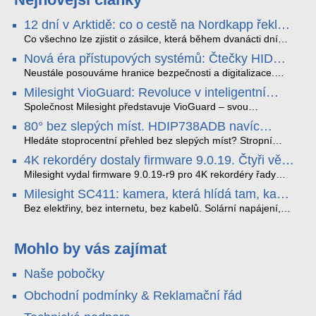
12 dní v Arktidě: co o cestě na Nordkapp řekla
data ze SMARTBOX 2 MAX
Co všechno lze zjistit o zásilce, která během dvanácti dní
projede Arktidou? SMARTBOX 2 MAX jsme vzali na trasu z
Nová éra přístupových systémů: Čtečky HID
Tromsø přes Lofoty, Kirunu a finské Laponsko až na
Signo
Nordkapp. Bez jediného dobití, v mrazu až −13 °C a mimo
Neustále posouváme hranice bezpečnosti a digitalizace.
stabilní mobilní signál zaznamenával polohu, teplotu, světlo,
Rádi bychom Vám proto představili naši nejnovější nabídku
Milesight VioGuard: Revoluce v inteligentní
otřesy i náklon. Výsledkem není jen čára na mapě, ale
v oblasti kontroly přístupu – moderní a vysoce univerzální
detekci dopravních přestupků
podrobný datový příběh celé cesty.
čtečky HID Signo.
Společnost Milesight představuje VioGuard – svou
nejnovější proprietární technologii pro pokročilou detekci
80° bez slepých míst. HDIP738ADB navíc
dopravních přestupků. Tento systém, poháněný
streamuje na YouTube – bez PC.
sofistikovanými algoritmy umělé inteligence (AI), je navržen
Hledáte stoprocentní přehled bez slepých míst? Stropní
tak, aby poskytoval komplexní nástroje pro vymáhání
panoramatická kamera HDIP738ADB skládá obraz ze dvou
4K rekordéry dostaly firmware 9.0.19. Čtyři věci,
dopravních předpisů, zvyšoval bezpečnost na silnicích a
4MP senzorů SONY do jednoho čistého 180° záběru bez
které musíte vědět.
optimalizoval plynulost dopravy v moderních městech.
zkreslení. K tomu přidává AI detekci osob a vozidel,
Milesight vydal firmware 9.0.19-r9 pro 4K rekordéry řady
obousměrný zvuk a unikátní možnost přímého vysílání na
H.265. Pokud tyhle systémy instalujete, jsou tu čtyři věci,
Milesight SC411: kamera, která hlídá tam, kam
YouTube – bez běžícího počítače.
které vám zjednoduší práci – a jedna z nich vám ušetří
kabel nedosáhne
spoustu zbytečných výjezdů k zákazníkům.
Bez elektřiny, bez internetu, bez kabelů. Solární napájení,
4G LTE a trojitá detekce PIR × AOV × AI hlídají staveniště,
pole i odlehlé objekty – a alarm s důkazem pošlou rovnou na
váš telefon. Podívejte se na video.
Mohlo by vás zajímat
Naše pobočky
Obchodní podmínky & Reklamační řád