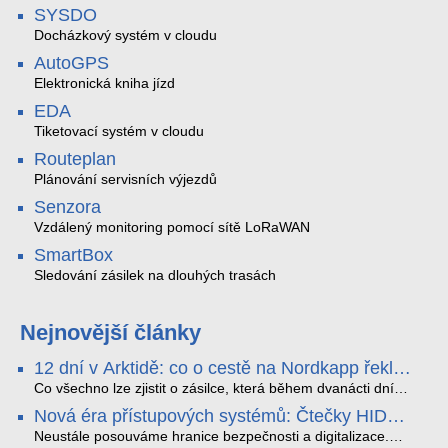
SYSDO
Docházkový systém v cloudu
AutoGPS
Elektronická kniha jízd
EDA
Tiketovací systém v cloudu
Routeplan
Plánování servisních výjezdů
Senzora
Vzdálený monitoring pomocí sítě LoRaWAN
SmartBox
Sledování zásilek na dlouhých trasách
Nejnovější články
12 dní v Arktidě: co o cestě na Nordkapp řekla
data ze SMARTBOX 2 MAX
Co všechno lze zjistit o zásilce, která během dvanácti dní
projede Arktidou? SMARTBOX 2 MAX jsme vzali na trasu z
Nová éra přístupových systémů: Čtečky HID
Tromsø přes Lofoty, Kirunu a finské Laponsko až na
Signo
Nordkapp. Bez jediného dobití, v mrazu až −13 °C a mimo
Neustále posouváme hranice bezpečnosti a digitalizace.