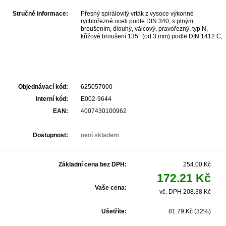
Stručné informace:
Přesný spirálovitý vrták z vysoce výkonné
rychlořezné oceli podle DIN 340, s plným
broušením, dlouhý, válcový, pravořezný, typ N,
křížové broušení 135° (od 3 mm) podle DIN 1412 C,
tolerance průměru h8, Povrch neupravený, Pro
maximální namáhání a vysokou přesnost v
průmyslu a řemeslu, K vrtání ocelí a ocelových
odlitků, legované a nelegované, šedé litiny, tvárné
litiny, spékaného železa, niklové mosazi, grafitu.
Pevnost v tahu do 900 N/mm².
Objednávací kód:
625057000
Interní kód:
E002-9644
EAN:
4007430100962
Dostupnost:
není skladem
Základní cena bez DPH:
254.00 Kč
172.21 Kč
Vaše cena:
vč. DPH 208.38 Kč
Ušetříte:
81.79 Kč (32%)