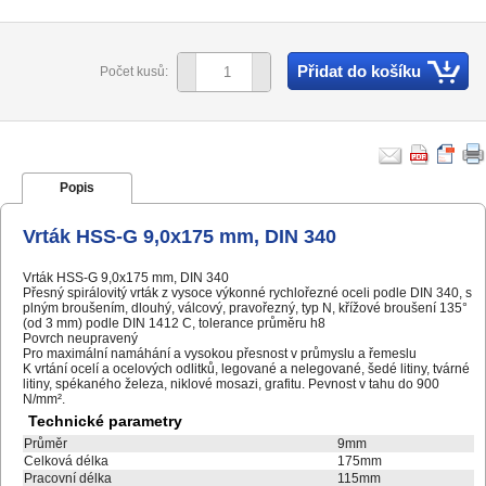
Přidat do košíku
Počet kusů:
Popis
Vrták HSS-G 9,0x175 mm, DIN 340
Vrták HSS-G 9,0x175 mm, DIN 340
Přesný spirálovitý vrták z vysoce výkonné rychlořezné oceli podle DIN 340, s
plným broušením, dlouhý, válcový, pravořezný, typ N, křížové broušení 135°
(od 3 mm) podle DIN 1412 C, tolerance průměru h8
Povrch neupravený
Pro maximální namáhání a vysokou přesnost v průmyslu a řemeslu
K vrtání ocelí a ocelových odlitků, legované a nelegované, šedé litiny, tvárné
litiny, spékaného železa, niklové mosazi, grafitu. Pevnost v tahu do 900
N/mm².
Technické parametry
Průměr
9mm
Celková délka
175mm
Pracovní délka
115mm