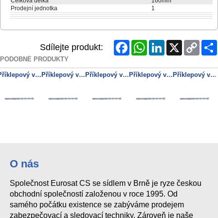
Celková délka
160mm
Prodejní jednotka
1
Facebook
WhatsApp
LinkedIn
X
Copy
Sdílejte produkt:
Link
PODOBNÉ PRODUKTY
Příklepový vrták SDS-plus Pro 4 / 12,0 x 1000 mm
Příklepový vrták SDS-plus Pro 4 / 10,0 x 1000 mm
Příklepový vrták SDS-plus Pro 4 / 10,0 x 110 mm
Příklepový vrták SDS-plus Pro 4 / 12,0 x 260 mm
Příklepový vrták SDS-plus Pro 4 / 10,0 x 160 mm
O nás
Společnost Eurosat CS se sídlem v Brně je ryze českou
obchodní společností založenou v roce 1995. Od
samého počátku existence se zabýváme prodejem
zabezpečovací a sledovací techniky. Zároveň je naše