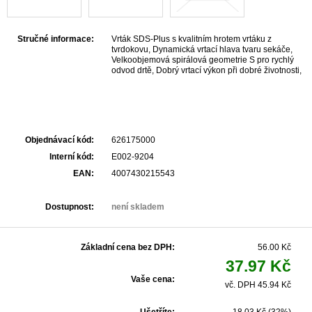
Stručné informace:
Vrták SDS-Plus s kvalitním hrotem vrtáku z
tvrdokovu, Dynamická vrtací hlava tvaru sekáče,
Velkoobjemová spirálová geometrie S pro rychlý
odvod drtě, Dobrý vrtací výkon při dobré životnosti,
K využití v betonu, zdivu, přírodním kameni
Objednávací kód:
626175000
Interní kód:
E002-9204
EAN:
4007430215543
Dostupnost:
není skladem
Základní cena bez DPH:
56.00 Kč
37.97 Kč
Vaše cena:
vč. DPH 45.94 Kč