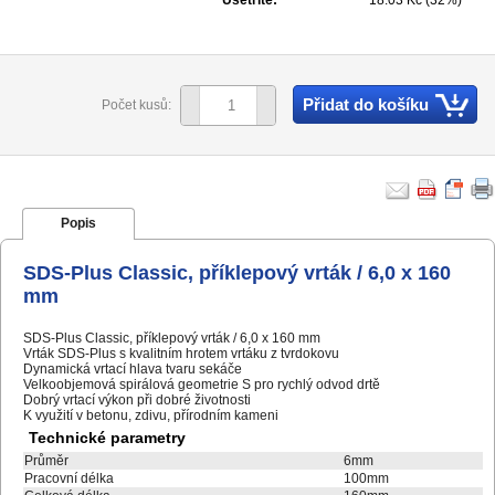
Ušetříte:
18.03 Kč (32%)
Přidat do košíku
Počet kusů:
Popis
SDS-Plus Classic, příklepový vrták / 6,0 x 160
mm
SDS-Plus Classic, příklepový vrták / 6,0 x 160 mm
Vrták SDS-Plus s kvalitním hrotem vrtáku z tvrdokovu
Dynamická vrtací hlava tvaru sekáče
Velkoobjemová spirálová geometrie S pro rychlý odvod drtě
Dobrý vrtací výkon při dobré životnosti
K využití v betonu, zdivu, přírodním kameni
Technické parametry
Průměr
6mm
Pracovní délka
100mm