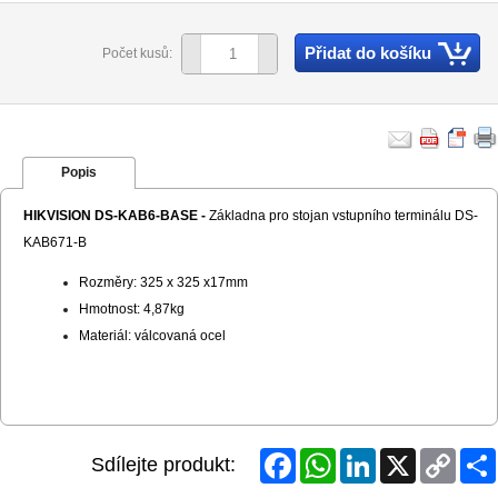
Přidat do košíku
Počet kusů:
Popis
HIKVISION DS-KAB6-BASE -
Základna pro stojan vstupního terminálu
DS-
KAB671-B
Rozměry: 325 x 325 x17mm
Hmotnost: 4,87kg
Materiál: válcovaná ocel
Facebook
WhatsApp
LinkedIn
X
Copy
Sdílejte produkt:
Link