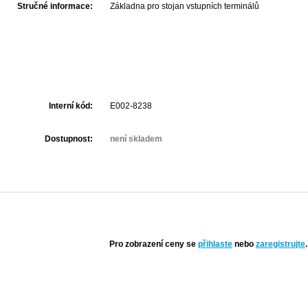
Stručné informace:
Základna pro stojan vstupních terminálů
Interní kód:
E002-8238
Dostupnost:
není skladem
Pro zobrazení ceny se
přihlaste
nebo
zaregistrujte
.