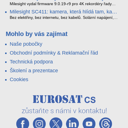
které musíte vědět.
optimalizoval plynulost dopravy v moderních městech.
zkreslení. K tomu přidává AI detekci osob a vozidel,
Milesight vydal firmware 9.0.19-r9 pro 4K rekordéry řady
obousměrný zvuk a unikátní možnost přímého vysílání na
H.265. Pokud tyhle systémy instalujete, jsou tu čtyři věci,
Milesight SC411: kamera, která hlídá tam, kam
YouTube – bez běžícího počítače.
které vám zjednoduší práci – a jedna z nich vám ušetří
kabel nedosáhne
spoustu zbytečných výjezdů k zákazníkům.
Bez elektřiny, bez internetu, bez kabelů. Solární napájení,
4G LTE a trojitá detekce PIR × AOV × AI hlídají staveniště,
pole i odlehlé objekty – a alarm s důkazem pošlou rovnou na
váš telefon. Podívejte se na video.
Mohlo by vás zajímat
Naše pobočky
Obchodní podmínky & Reklamační řád
Technická podpora
Školení a prezentace
Cookies