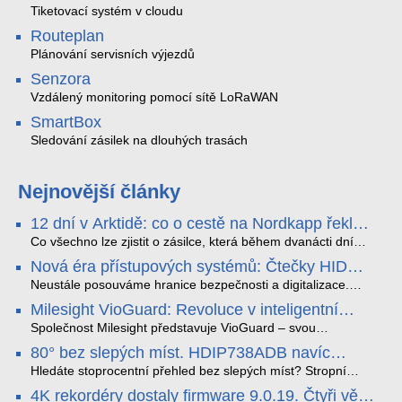
Tiketovací systém v cloudu
Routeplan
Plánování servisních výjezdů
Senzora
Vzdálený monitoring pomocí sítě LoRaWAN
SmartBox
Sledování zásilek na dlouhých trasách
Nejnovější články
12 dní v Arktidě: co o cestě na Nordkapp řekla
data ze SMARTBOX 2 MAX
Co všechno lze zjistit o zásilce, která během dvanácti dní
projede Arktidou? SMARTBOX 2 MAX jsme vzali na trasu z
Nová éra přístupových systémů: Čtečky HID
Tromsø přes Lofoty, Kirunu a finské Laponsko až na
Signo
Nordkapp. Bez jediného dobití, v mrazu až −13 °C a mimo
Neustále posouváme hranice bezpečnosti a digitalizace.
stabilní mobilní signál zaznamenával polohu, teplotu, světlo,
Rádi bychom Vám proto představili naši nejnovější nabídku
Milesight VioGuard: Revoluce v inteligentní
otřesy i náklon. Výsledkem není jen čára na mapě, ale
v oblasti kontroly přístupu – moderní a vysoce univerzální
detekci dopravních přestupků
podrobný datový příběh celé cesty.
čtečky HID Signo.
Společnost Milesight představuje VioGuard – svou
nejnovější proprietární technologii pro pokročilou detekci
80° bez slepých míst. HDIP738ADB navíc
dopravních přestupků. Tento systém, poháněný
streamuje na YouTube – bez PC.
sofistikovanými algoritmy umělé inteligence (AI), je navržen
Hledáte stoprocentní přehled bez slepých míst? Stropní
tak, aby poskytoval komplexní nástroje pro vymáhání
panoramatická kamera HDIP738ADB skládá obraz ze dvou
4K rekordéry dostaly firmware 9.0.19. Čtyři věci,
dopravních předpisů, zvyšoval bezpečnost na silnicích a
4MP senzorů SONY do jednoho čistého 180° záběru bez