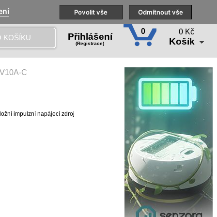
ení
Naše pobočky
Technická podpora
Povolit vše
Školení
Odmítnout vše
CS
0
0 Kč
Přihlášení
 KOŠÍKU
Košík
(Registrace)
V10A-C
žní impulzní napájecí zdroj