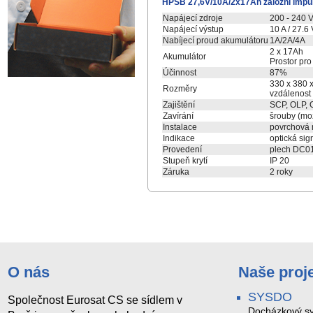
HPSB 27,6V/10A/2x17Ah záložní impulz
Napájecí zdroje
200 - 240 
Napájecí výstup
10 A / 27.6 
Nabíjecí proud akumulátoru
1A/2A/4A
2 x 17Ah
Akumulátor
Prostor pro
Účinnost
87%
330 x 380 x
Rozměry
vzdálenost
Zajištění
SCP, OLP, O
Zavírání
šrouby (mo
Instalace
povrchová 
Indikace
optická sig
Provedení
plech DC01
Stupeň krytí
IP 20
Záruka
2 roky
O nás
Naše proj
SYSDO
Společnost Eurosat CS se sídlem v
Docházkový sy