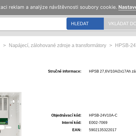
zaci reklam a analýze návštěvnosti soubory cookie.
Nastav
HLEDAT
VKLÁDAT DO
>
Napájecí, zálohované zdroje a transformátory
>
HPSB-24
Stručné informace:
HPSB 27,6V/10A/2x17Ah zálo
Objednávací kód:
HPSB-24V10A-C
Interní kód:
E002-7069
EAN:
5902135322017