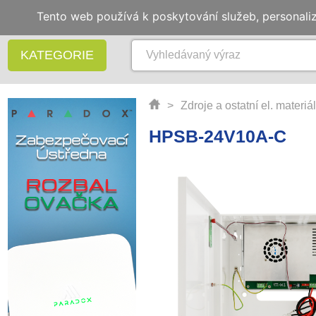
Tento web používá k poskytování služeb, personali
KATEGORIE
>
Zdroje a ostatní el. materiál
HPSB-24V10A-C