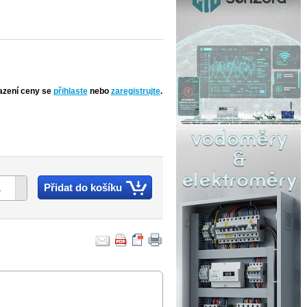
azení ceny se
přihlaste
nebo
zaregistrujte
.
Přidat do košíku