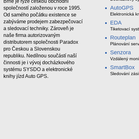
Brně je ryze českou obchodní
AutoGPS
společností založenou v roce 1995.
Elektronická kn
Od samého počátku existence se
zabýváme prodejem zabezpečovací
EDA
a sledovací techniky. Zároveň je
Tiketovací sys
naše firma autorizovaným
Routeplan
distributorem společnosti Paradox
Plánování serv
pro Českou a Slovenskou
Senzora
republiku. Nedílnou součástí naší
Vzdálený moni
činnosti je i vývoj docházkového
LoRaWAN
SmartBox
systému SYSDO a elektronické
Sledování zási
knihy jízd Auto GPS.
trasách