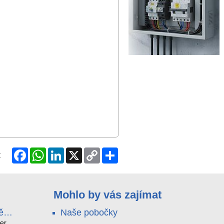
Facebook
WhatsApp
LinkedIn
X
Copy
Share
:
Link
Mohlo by vás zajímat
ě
Naše pobočky
e
terá