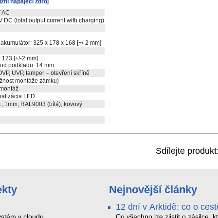
ní napájecí zdroj
V AC
V DC (total output current with charging)
 akumulátor: 325 x 178 x 168 [+/-2 mm]
 173 [+/-2 mm]
 od podkladu: 14 mm
VP, UVP, tamper – otevření skříně
žnost montáže zámku)
montáž
nalizácia LED
, 1mm, RAL9003 (bílá), kovový
Sdílejte produkt
ekty
Nejnovější články
12 dní v Arktidě: co o cest
na Nordkapp řekla data z
stém v cloudu
Co všechno lze zjistit o zásilce, k