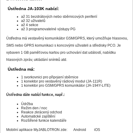
Ústředna JA-103K nabízí:
až 31 bezdrátových nebo sběrnicových periferií
až 32 uživatelů
až 4 sekce
až 3 programovatelné výstupy PG
Ústředna má vestavěný komunikátor GSM/GPRS, který umožňuje hlasovou,
SMS nebo GPRS komunikaci s koncovými uživateli a středisky PCO. Je
vybaven 1 GB paměťovou kartou pro uchování dat událostí, nabídku
hlasových zpráv, ukládání snímků atd.
Ústředna má:
1 svorkovnici pro připojení sběrnice
1 konektor pro vestavěný rádiový modul (JA-111R)
1 konektor pro GSM/GPRS komunikátor (JA-194Y-LITE)
Ústředna dále nabízí funkce, např.:
Údržba
Režim den / noc
Reakce zkrácený odchod
Automatické zajištění
Rozšířené funkce kalendáře
Mobilní aplikace MyJABLOTRON zde:
Android
iOS