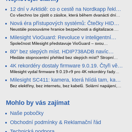
12 dní v Arktidě: co o cestě na Nordkapp řekla
data ze SMARTBOX 2 MAX
Co všechno lze zjistit o zásilce, která během dvanácti dní
projede Arktidou? SMARTBOX 2 MAX jsme vzali na trasu z
Nová éra přístupových systémů: Čtečky HID
Tromsø přes Lofoty, Kirunu a finské Laponsko až na
Signo
Nordkapp. Bez jediného dobití, v mrazu až −13 °C a mimo
Neustále posouváme hranice bezpečnosti a digitalizace.
stabilní mobilní signál zaznamenával polohu, teplotu, světlo,
Rádi bychom Vám proto představili naši nejnovější nabídku
Milesight VioGuard: Revoluce v inteligentní
otřesy i náklon. Výsledkem není jen čára na mapě, ale
v oblasti kontroly přístupu – moderní a vysoce univerzální
detekci dopravních přestupků
podrobný datový příběh celé cesty.
čtečky HID Signo.
Společnost Milesight představuje VioGuard – svou
nejnovější proprietární technologii pro pokročilou detekci
80° bez slepých míst. HDIP738ADB navíc
dopravních přestupků. Tento systém, poháněný
streamuje na YouTube – bez PC.
sofistikovanými algoritmy umělé inteligence (AI), je navržen
Hledáte stoprocentní přehled bez slepých míst? Stropní
tak, aby poskytoval komplexní nástroje pro vymáhání
panoramatická kamera HDIP738ADB skládá obraz ze dvou
4K rekordéry dostaly firmware 9.0.19. Čtyři věci,
dopravních předpisů, zvyšoval bezpečnost na silnicích a
4MP senzorů SONY do jednoho čistého 180° záběru bez
které musíte vědět.
optimalizoval plynulost dopravy v moderních městech.
zkreslení. K tomu přidává AI detekci osob a vozidel,
Milesight vydal firmware 9.0.19-r9 pro 4K rekordéry řady
obousměrný zvuk a unikátní možnost přímého vysílání na
H.265. Pokud tyhle systémy instalujete, jsou tu čtyři věci,
Milesight SC411: kamera, která hlídá tam, kam
YouTube – bez běžícího počítače.
které vám zjednoduší práci – a jedna z nich vám ušetří
kabel nedosáhne
spoustu zbytečných výjezdů k zákazníkům.
Bez elektřiny, bez internetu, bez kabelů. Solární napájení,
4G LTE a trojitá detekce PIR × AOV × AI hlídají staveniště,
pole i odlehlé objekty – a alarm s důkazem pošlou rovnou na
váš telefon. Podívejte se na video.
Mohlo by vás zajímat
Naše pobočky
Obchodní podmínky & Reklamační řád
Technická podpora