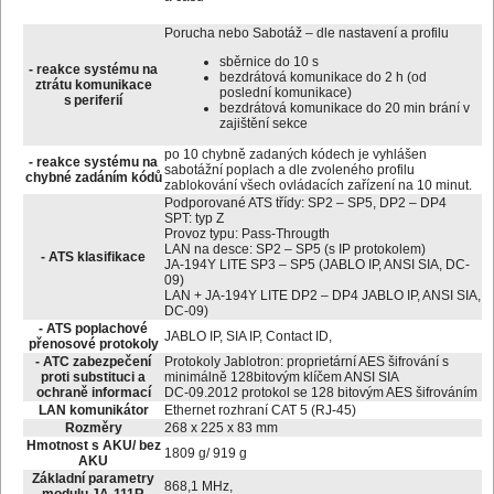
Porucha nebo Sabotáž – dle nastavení a profilu
sběrnice do 10 s
- reakce systému na
bezdrátová komunikace do 2 h (od
ztrátu komunikace
poslední komunikace)
s periferií
bezdrátová komunikace do 20 min brání v
zajištění sekce
po 10 chybně zadaných kódech je vyhlášen
- reakce systému na
sabotážní poplach a dle zvoleného profilu
chybné zadáním kódů
zablokování všech ovládacích zařízení na 10 minut.
Podporované ATS třídy: SP2 – SP5, DP2 – DP4
SPT: typ Z
Provoz typu: Pass-Througth
LAN na desce: SP2 – SP5 (s IP protokolem)
- ATS klasifikace
JA-194Y LITE SP3 – SP5 (JABLO IP, ANSI SIA, DC-
09)
LAN + JA-194Y LITE DP2 – DP4 JABLO IP, ANSI SIA,
DC-09)
- ATS poplachové
JABLO IP, SIA IP, Contact ID,
přenosové protokoly
- ATC zabezpečení
Protokoly Jablotron: proprietární AES šifrování s
proti substituci a
minimálně 128bitovým klíčem ANSI SIA
ochraně informací
DC-09.2012 protokol se 128 bitovým AES šifrováním
LAN komunikátor
Ethernet rozhraní CAT 5 (RJ-45)
Rozměry
268 x 225 x 83 mm
Hmotnost s AKU/ bez
1809 g/ 919 g
AKU
Základní parametry
868,1 MHz,
modulu JA-111R