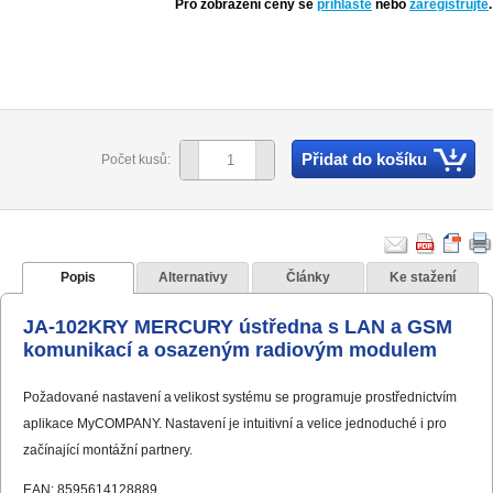
Pro zobrazení ceny se
přihlaste
nebo
zaregistrujte
.
Přidat do košíku
Počet kusů:
Popis
Alternativy
Články
Ke stažení
JA-102KRY MERCURY ústředna s LAN a GSM
komunikací a osazeným radiovým modulem
Požadované nastavení a velikost systému se programuje prostřednictvím
aplikace MyCOMPANY. Nastavení je intuitivní a velice jednoduché i pro
začínající montážní partnery.
EAN: 8595614128889