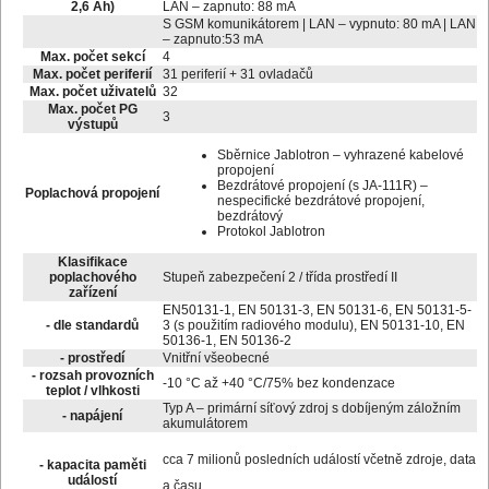
2,6 Ah)
LAN – zapnuto: 88 mA
S GSM komunikátorem | LAN – vypnuto: 80 mA | LAN
– zapnuto:53 mA
Max. počet sekcí
4
Max. počet periferií
31 periferií + 31 ovladačů
Max. počet uživatelů
32
Max. počet PG
3
výstupů
Sběrnice Jablotron – vyhrazené kabelové
propojení
Bezdrátové propojení (s JA-111R) –
Poplachová propojení
nespecifické bezdrátové propojení,
bezdrátový
Protokol Jablotron
Klasifikace
poplachového
Stupeň zabezpečení 2 / třída prostředí II
zařízení
EN50131-1, EN 50131-3, EN 50131-6, EN 50131-5-
- dle standardů
3 (s použitím radiového modulu), EN 50131-10, EN
50136-1, EN 50136-2
- prostředí
Vnitřní všeobecné
- rozsah provozních
-10 °C až +40 °C/75% bez kondenzace
teplot / vlhkosti
Typ A – primární síťový zdroj s dobíjeným záložním
- napájení
akumulátorem
cca 7 milionů posledních událostí včetně zdroje, data
- kapacita paměti
událostí
a času