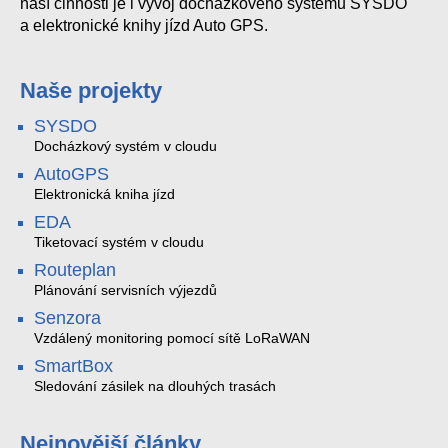
naší činnosti je i vývoj docházkového systému SYSDO
a elektronické knihy jízd Auto GPS.
Naše projekty
SYSDO
Docházkový systém v cloudu
AutoGPS
Elektronická kniha jízd
EDA
Tiketovací systém v cloudu
Routeplan
Plánování servisních výjezdů
Senzora
Vzdálený monitoring pomocí sítě LoRaWAN
SmartBox
Sledování zásilek na dlouhých trasách
Nejnovější články