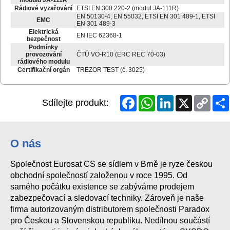
Rádiové vyzařování
ETSI EN 300 220-2 (modul JA-111R)
EN 50130-4, EN 55032, ETSI EN 301 489-1, ETSI
EMC
EN 301 489-3
Elektrická
EN IEC 62368-1
bezpečnost
Podmínky
provozování
ČTÚ VO-R10 (ERC REC 70-03)
rádiového modulu
Certifikační orgán
TREZOR TEST (č. 3025)
Facebook
WhatsApp
LinkedIn
X
Copy
Sdílejte produkt:
Link
O nás
Společnost Eurosat CS se sídlem v Brně je ryze českou
obchodní společností založenou v roce 1995. Od
samého počátku existence se zabýváme prodejem
zabezpečovací a sledovací techniky. Zároveň je naše
firma autorizovaným distributorem společnosti Paradox
pro Českou a Slovenskou republiku. Nedílnou součástí