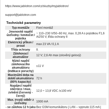
https://www.jablotron.com/cz/sluzby/myjablotron/
support@jablotron.com
Technické parametry
Typ montáže
Fixní montáž
Jmenovité napětí
~ 110–230 V/50–60 Hz, max. 0,28 A s pojistkou F1,6
ústředny / kmitočet /
A/250 V, třída ochrany II
pojistka
Elektrický příkon /
max 23 VA / 0,1 A
proud
Třída ochrany
II.
Zálohovací
12 V; 2,6 Ah max (olověný gelový)
akumulátor
Nízké napětí
zálohovacího
≤11 V
akumulátoru
(indikace poruchy)
Maximální doba na
dobití akumulátoru
72 h
(80% kapacity)
Napájecí napětí
sběrnice / max.
12,0 ÷ 13,8 VDC /±100 mV
zvlnění (červený -
černý)
Max. trvalý odběr z
1000 mA
ústředny
- se zálohou 12 h (aku
Bez GSM komunikátoru | LAN – vypnuto:115 mA |