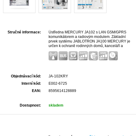
Stručné informace:
Ústředna MERCURY JA102 s LAN GSM/GPRS
komunikátorem a radiovým modulem. Základní
prvek systému JABLOTRON JA100 MERCURY je
určen k ochraně rodinných domů, kanceláří a
menších firem. Požadované nastavení a velikost
systému se programuje prostřednictvím softwaru F-
link (od verze 2.0.0).
Objednávací kód:
JA-102KRY
Interní kód:
E002-6725
EAN:
8595614128889
Dostupnost:
skladem