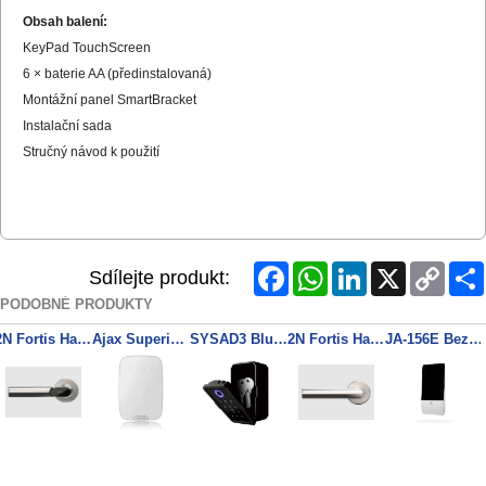
Obsah balení:
KeyPad TouchScreen
6 × baterie AA (předinstalovaná)
Montážní panel SmartBracket
Instalační sada
Stručný návod k použití
Facebook
WhatsApp
LinkedIn
X
Copy
Sdílejte produkt:
Link
PODOBNÉ PRODUKTY
2N Fortis Handle - Elektronická klika, tvar L, levá
Ajax Superior KeyPad Plus Jeweller (8EU) ASP white
SYSAD3 Bluetooth Key box Tuya Finger/Key/MF
2N Fortis Handle - Mechanická klika, tvar L, levá
JA-156E Bezdrátová dotyková klávesnice RFID, bílá