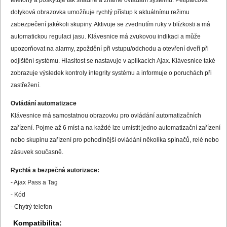
dotyková obrazovka umožňuje rychlý přístup k aktuálnímu režimu
zabezpečení jakékoli skupiny. Aktivuje se zvednutím ruky v blízkosti a má
automatickou regulaci jasu. Klávesnice má zvukovou indikaci a může
upozorňovat na alarmy, zpoždění při vstupu/odchodu a otevření dveří při
odjištění systému. Hlasitost se nastavuje v aplikacích Ajax. Klávesnice také
zobrazuje výsledek kontroly integrity systému a informuje o poruchách při
zastřežení.
Ovládání automatizace
Klávesnice má samostatnou obrazovku pro ovládání automatizačních
zařízení. Pojme až 6 míst a na každé lze umístit jedno automatizační zařízení
nebo skupinu zařízení pro pohodlnější ovládání několika spínačů, relé nebo
zásuvek současně.
Rychlá a bezpečná autorizace:
- Ajax Pass a Tag
- Kód
- Chytrý telefon
Kompatibilita: