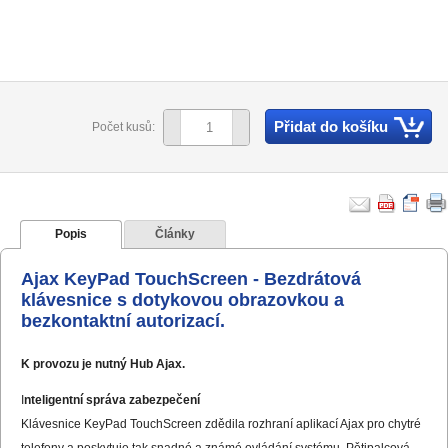
Přidat do košíku
Počet kusů:
Popis
Články
Ajax KeyPad TouchScreen - Bezdrátová
klávesnice s dotykovou obrazovkou a
bezkontaktní autorizací.
K provozu je nutný Hub Ajax.
I
nteligentní správa zabezpečení
Klávesnice KeyPad TouchScreen zdědila rozhraní aplikací Ajax pro chytré
telefony a poskytuje tak snadné a známé ovládání systému. Pětipalcová