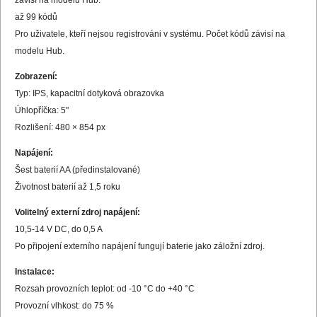
až 99 kódů
Pro uživatele, kteří nejsou registrováni v systému. Počet kódů závisí na
modelu Hub.
Zobrazení:
Typ: IPS, kapacitní dotyková obrazovka
Úhlopříčka: 5"
Rozlišení: 480 × 854 px
Napájení:
Šest baterií AA (předinstalované)
Životnost baterií až 1,5 roku
Volitelný externí zdroj napájení:
10,5-14 V DC, do 0,5 A
Po připojení externího napájení fungují baterie jako záložní zdroj.
Instalace:
Rozsah provozních teplot: od -10 °C do +40 °C
Provozní vlhkost: do 75 %