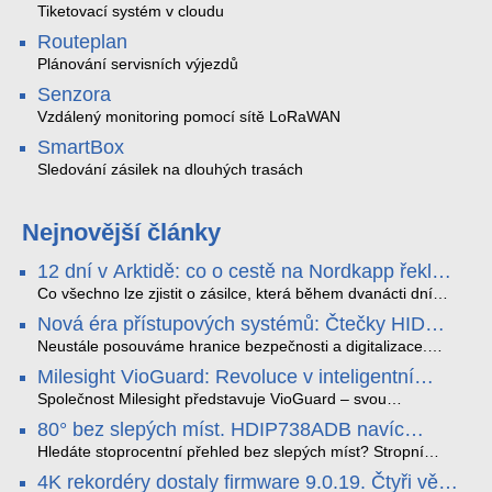
Tiketovací systém v cloudu
Routeplan
Plánování servisních výjezdů
Senzora
Vzdálený monitoring pomocí sítě LoRaWAN
SmartBox
Sledování zásilek na dlouhých trasách
Nejnovější články
12 dní v Arktidě: co o cestě na Nordkapp řekla
data ze SMARTBOX 2 MAX
Co všechno lze zjistit o zásilce, která během dvanácti dní
projede Arktidou? SMARTBOX 2 MAX jsme vzali na trasu z
Nová éra přístupových systémů: Čtečky HID
Tromsø přes Lofoty, Kirunu a finské Laponsko až na
Signo
Nordkapp. Bez jediného dobití, v mrazu až −13 °C a mimo
Neustále posouváme hranice bezpečnosti a digitalizace.
stabilní mobilní signál zaznamenával polohu, teplotu, světlo,
Rádi bychom Vám proto představili naši nejnovější nabídku
Milesight VioGuard: Revoluce v inteligentní
otřesy i náklon. Výsledkem není jen čára na mapě, ale
v oblasti kontroly přístupu – moderní a vysoce univerzální
detekci dopravních přestupků
podrobný datový příběh celé cesty.
čtečky HID Signo.
Společnost Milesight představuje VioGuard – svou
nejnovější proprietární technologii pro pokročilou detekci
80° bez slepých míst. HDIP738ADB navíc
dopravních přestupků. Tento systém, poháněný
streamuje na YouTube – bez PC.
sofistikovanými algoritmy umělé inteligence (AI), je navržen
Hledáte stoprocentní přehled bez slepých míst? Stropní
tak, aby poskytoval komplexní nástroje pro vymáhání
panoramatická kamera HDIP738ADB skládá obraz ze dvou
4K rekordéry dostaly firmware 9.0.19. Čtyři věci,
dopravních předpisů, zvyšoval bezpečnost na silnicích a
4MP senzorů SONY do jednoho čistého 180° záběru bez