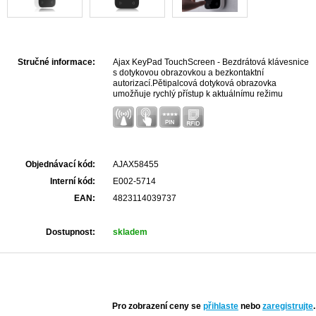
Stručné informace:
Ajax KeyPad TouchScreen - Bezdrátová klávesnice
s dotykovou obrazovkou a bezkontaktní
autorizací.Pětipalcová dotyková obrazovka
umožňuje rychlý přístup k aktuálnímu režimu
zabezpečení, má zvukovou indikaci a může
upozorňovat na alarmy, zpoždění při
vstupu/odchodu a otevření dveří při odjištění
systému. Zobrazuje výsledek kontroly integrity
systému a informuje o poruchách při zastřežení.
Barva - bílá
Objednávací kód:
AJAX58455
Interní kód:
E002-5714
EAN:
4823114039737
Dostupnost:
skladem
Pro zobrazení ceny se
přihlaste
nebo
zaregistrujte
.