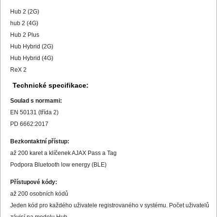
Hub 2 (2G)
hub 2 (4G)
Hub 2 Plus
Hub Hybrid (2G)
Hub Hybrid (4G)
ReX 2
Technické specifikace:
Soulad s normami:
EN 50131 (třída 2)
PD 6662:2017
Bezkontaktní přístup:
až 200 karet a klíčenek AJAX Pass a Tag
Podpora Bluetooth low energy (BLE)
Přístupové kódy:
až 200 osobních kódů
Jeden kód pro každého uživatele registrovaného v systému. Počet uživatelů
závisí na modelu Hub.