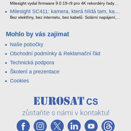
které musíte vědět.
optimalizoval plynulost dopravy v moderních městech.
zkreslení. K tomu přidává AI detekci osob a vozidel,
Milesight vydal firmware 9.0.19-r9 pro 4K rekordéry řady
obousměrný zvuk a unikátní možnost přímého vysílání na
H.265. Pokud tyhle systémy instalujete, jsou tu čtyři věci,
Milesight SC411: kamera, která hlídá tam, kam
YouTube – bez běžícího počítače.
které vám zjednoduší práci – a jedna z nich vám ušetří
kabel nedosáhne
spoustu zbytečných výjezdů k zákazníkům.
Bez elektřiny, bez internetu, bez kabelů. Solární napájení,
4G LTE a trojitá detekce PIR × AOV × AI hlídají staveniště,
pole i odlehlé objekty – a alarm s důkazem pošlou rovnou na
váš telefon. Podívejte se na video.
Mohlo by vás zajímat
Naše pobočky
Obchodní podmínky & Reklamační řád
Technická podpora
Školení a prezentace
Cookies