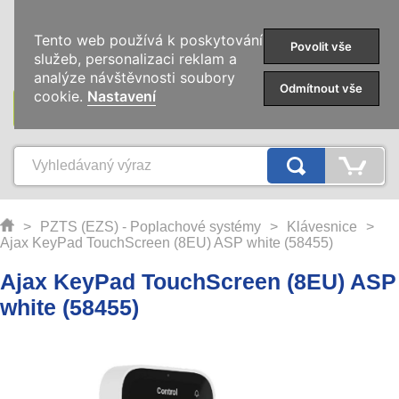
0
Tento web používá k poskytování
Povolit vše
služeb, personalizaci reklam a
analýze návštěvnosti soubory
Odmítnout vše
cookie.
Nastavení
KATEGORIE
>
PZTS (EZS) - Poplachové systémy
>
Klávesnice
>
Ajax KeyPad TouchScreen (8EU) ASP white (58455)
Ajax KeyPad TouchScreen (8EU) ASP
white (58455)