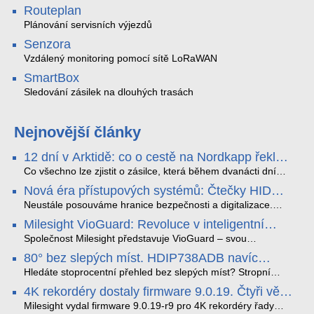
Routeplan
Plánování servisních výjezdů
Senzora
Vzdálený monitoring pomocí sítě LoRaWAN
SmartBox
Sledování zásilek na dlouhých trasách
Nejnovější články
12 dní v Arktidě: co o cestě na Nordkapp řekla
data ze SMARTBOX 2 MAX
Co všechno lze zjistit o zásilce, která během dvanácti dní
projede Arktidou? SMARTBOX 2 MAX jsme vzali na trasu z
Nová éra přístupových systémů: Čtečky HID
Tromsø přes Lofoty, Kirunu a finské Laponsko až na
Signo
Nordkapp. Bez jediného dobití, v mrazu až −13 °C a mimo
Neustále posouváme hranice bezpečnosti a digitalizace.
stabilní mobilní signál zaznamenával polohu, teplotu, světlo,
Rádi bychom Vám proto představili naši nejnovější nabídku
Milesight VioGuard: Revoluce v inteligentní
otřesy i náklon. Výsledkem není jen čára na mapě, ale
v oblasti kontroly přístupu – moderní a vysoce univerzální
detekci dopravních přestupků
podrobný datový příběh celé cesty.
čtečky HID Signo.
Společnost Milesight představuje VioGuard – svou
nejnovější proprietární technologii pro pokročilou detekci
80° bez slepých míst. HDIP738ADB navíc
dopravních přestupků. Tento systém, poháněný
streamuje na YouTube – bez PC.
sofistikovanými algoritmy umělé inteligence (AI), je navržen
Hledáte stoprocentní přehled bez slepých míst? Stropní
tak, aby poskytoval komplexní nástroje pro vymáhání
panoramatická kamera HDIP738ADB skládá obraz ze dvou
4K rekordéry dostaly firmware 9.0.19. Čtyři věci,
dopravních předpisů, zvyšoval bezpečnost na silnicích a
4MP senzorů SONY do jednoho čistého 180° záběru bez
které musíte vědět.
optimalizoval plynulost dopravy v moderních městech.
zkreslení. K tomu přidává AI detekci osob a vozidel,
Milesight vydal firmware 9.0.19-r9 pro 4K rekordéry řady