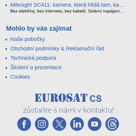
obousměrný zvuk a unikátní možnost přímého vysílání na
H.265. Pokud tyhle systémy instalujete, jsou tu čtyři věci,
Milesight SC411: kamera, která hlídá tam, kam
YouTube – bez běžícího počítače.
které vám zjednoduší práci – a jedna z nich vám ušetří
kabel nedosáhne
spoustu zbytečných výjezdů k zákazníkům.
Bez elektřiny, bez internetu, bez kabelů. Solární napájení,
4G LTE a trojitá detekce PIR × AOV × AI hlídají staveniště,
pole i odlehlé objekty – a alarm s důkazem pošlou rovnou na
váš telefon. Podívejte se na video.
Mohlo by vás zajímat
Naše pobočky
Obchodní podmínky & Reklamační řád
Technická podpora
Školení a prezentace
Cookies