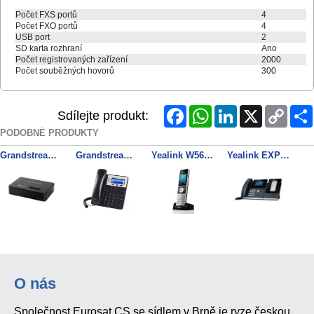
Počet FXS portů
4
Počet FXO portů
4
USB port
2
SD karta rozhraní
Ano
Počet registrovaných zařízení
2000
Počet souběžných hovorů
300
Facebook
WhatsApp
LinkedIn
X
Copy
Sdílejte produkt:
Link
PODOBNÉ PRODUKTY
Grandstream DP750 SIP DECT základnová stanice
Grandstream GXP1625 SIP telefon
Yealink W56H SIP DECT ručka
Yealink EXP40 rozšiřující modul
O nás
Společnost Eurosat CS se sídlem v Brně je ryze českou