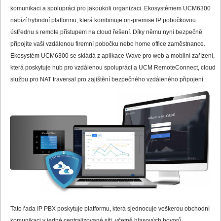
komunikaci a spolupráci pro jakoukoli organizaci. Ekosystémem UCM6300
nabízí hybridní platformu, která kombinuje on-premise IP pobočkovou
ústřednu s remote přístupem na cloud řešení. Díky němu nyní bezpečně
připojíte vaši vzdálenou firemní pobočku nebo home office zaměstnance.
Ekosystém UCM6300 se skládá z aplikace Wave pro web a mobilní zařízení,
která poskytuje hub pro vzdálenou spolupráci a UCM RemoteConnect, cloud
službu pro NAT traversal pro zajištění bezpečného vzdáleného připojení.
Tato řada IP PBX poskytuje platformu, která sjednocuje veškerou obchodní
komunikaci v jedné centralizované síti, včetně hlasových hovorů,