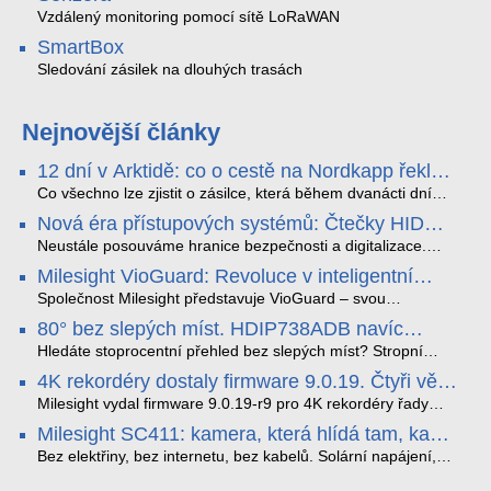
Vzdálený monitoring pomocí sítě LoRaWAN
SmartBox
Sledování zásilek na dlouhých trasách
Nejnovější články
12 dní v Arktidě: co o cestě na Nordkapp řekla
data ze SMARTBOX 2 MAX
Co všechno lze zjistit o zásilce, která během dvanácti dní
projede Arktidou? SMARTBOX 2 MAX jsme vzali na trasu z
Nová éra přístupových systémů: Čtečky HID
Tromsø přes Lofoty, Kirunu a finské Laponsko až na
Signo
Nordkapp. Bez jediného dobití, v mrazu až −13 °C a mimo
Neustále posouváme hranice bezpečnosti a digitalizace.
stabilní mobilní signál zaznamenával polohu, teplotu, světlo,
Rádi bychom Vám proto představili naši nejnovější nabídku
Milesight VioGuard: Revoluce v inteligentní
otřesy i náklon. Výsledkem není jen čára na mapě, ale
v oblasti kontroly přístupu – moderní a vysoce univerzální
detekci dopravních přestupků
podrobný datový příběh celé cesty.
čtečky HID Signo.
Společnost Milesight představuje VioGuard – svou
nejnovější proprietární technologii pro pokročilou detekci
80° bez slepých míst. HDIP738ADB navíc
dopravních přestupků. Tento systém, poháněný
streamuje na YouTube – bez PC.
sofistikovanými algoritmy umělé inteligence (AI), je navržen
Hledáte stoprocentní přehled bez slepých míst? Stropní
tak, aby poskytoval komplexní nástroje pro vymáhání
panoramatická kamera HDIP738ADB skládá obraz ze dvou
4K rekordéry dostaly firmware 9.0.19. Čtyři věci,
dopravních předpisů, zvyšoval bezpečnost na silnicích a
4MP senzorů SONY do jednoho čistého 180° záběru bez
které musíte vědět.
optimalizoval plynulost dopravy v moderních městech.
zkreslení. K tomu přidává AI detekci osob a vozidel,
Milesight vydal firmware 9.0.19-r9 pro 4K rekordéry řady
obousměrný zvuk a unikátní možnost přímého vysílání na
H.265. Pokud tyhle systémy instalujete, jsou tu čtyři věci,
Milesight SC411: kamera, která hlídá tam, kam
YouTube – bez běžícího počítače.
které vám zjednoduší práci – a jedna z nich vám ušetří
kabel nedosáhne
spoustu zbytečných výjezdů k zákazníkům.
Bez elektřiny, bez internetu, bez kabelů. Solární napájení,
4G LTE a trojitá detekce PIR × AOV × AI hlídají staveniště,
pole i odlehlé objekty – a alarm s důkazem pošlou rovnou na