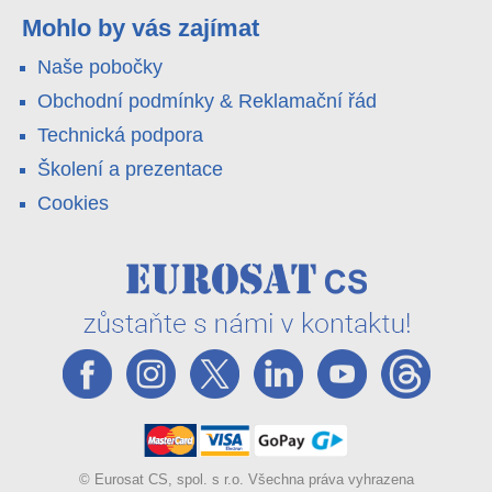
váš telefon. Podívejte se na video.
Mohlo by vás zajímat
Naše pobočky
Obchodní podmínky & Reklamační řád
Technická podpora
Školení a prezentace
Cookies
© Eurosat CS, spol. s r.o. Všechna práva vyhrazena