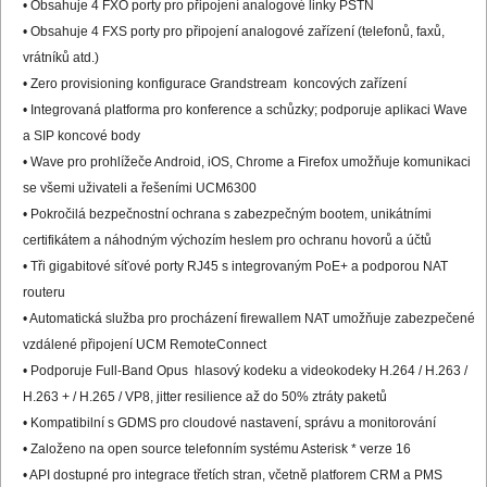
• Obsahuje 4 FXO porty pro připojení analogové linky PSTN
• Obsahuje 4 FXS porty pro připojení analogové zařízení (telefonů, faxů,
vrátníků atd.)
• Zero provisioning konfigurace Grandstream koncových zařízení
• Integrovaná platforma pro konference a schůzky; podporuje aplikaci Wave
a SIP koncové body
• Wave pro prohlížeče Android, iOS, Chrome a Firefox umožňuje komunikaci
se všemi uživateli a řešeními UCM6300
• Pokročilá bezpečnostní ochrana s zabezpečným bootem, unikátními
certifikátem a náhodným výchozím heslem pro ochranu hovorů a účtů
• Tři gigabitové síťové porty RJ45 s integrovaným PoE+ a podporou NAT
routeru
• Automatická služba pro procházení firewallem NAT umožňuje zabezpečené
vzdálené připojení UCM RemoteConnect
• Podporuje Full-Band Opus hlasový kodeku a videokodeky H.264 / H.263 /
H.263 + / H.265 / VP8, jitter resilience až do 50% ztráty paketů
• Kompatibilní s GDMS pro cloudové nastavení, správu a monitorování
• Založeno na open source telefonním systému Asterisk * verze 16
• API dostupné pro integrace třetích stran, včetně platforem CRM a PMS