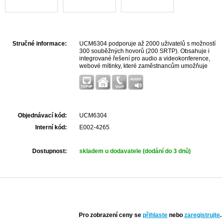
Stručné informace:
UCM6304 podporuje až 2000 uživatelů s možností
300 souběžných hovorů (200 SRTP). Obsahuje i
integrované řešení pro audio a videokonference,
webové mítinky, které zaměstnancům umožňuje
připojení ze stolních počítačů, mobilních zařízení,
zařízení řady GV...
Objednávací kód:
UCM6304
Interní kód:
E002-4265
Dostupnost:
skladem u dodavatele (dodání do 3 dnů)
Pro zobrazení ceny se
přihlaste
nebo
zaregistrujte
.