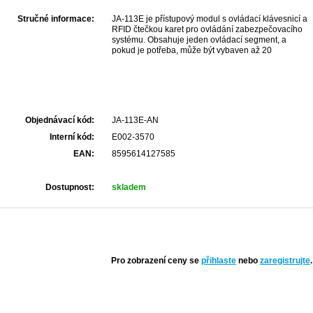
Stručné informace:
JA-113E je přístupový modul s ovládací klávesnicí a
RFID čtečkou karet pro ovládání zabezpečovacího
systému. Obsahuje jeden ovládací segment, a
pokud je potřeba, může být vybaven až 20
ovládacími segmenty JA-192E.
Objednávací kód:
JA-113E-AN
Interní kód:
E002-3570
EAN:
8595614127585
Dostupnost:
skladem
Pro zobrazení ceny se
přihlaste
nebo
zaregistrujte
.