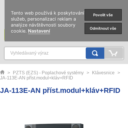
0
Tento web používá k poskytování
Povolit vše
služeb, personalizaci reklam a
analýze návštěvnosti soubory
Odmítnout vše
cookie.
Nastavení
KATEGORIE
>
PZTS (EZS) - Poplachové systémy
>
Klávesnice
>
JA-113E-AN příst.modul+kláv+RFID
JA-113E-AN příst.modul+kláv+RFID