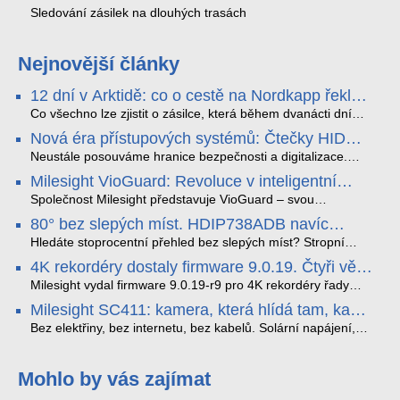
Sledování zásilek na dlouhých trasách
Nejnovější články
12 dní v Arktidě: co o cestě na Nordkapp řekla
data ze SMARTBOX 2 MAX
Co všechno lze zjistit o zásilce, která během dvanácti dní
projede Arktidou? SMARTBOX 2 MAX jsme vzali na trasu z
Nová éra přístupových systémů: Čtečky HID
Tromsø přes Lofoty, Kirunu a finské Laponsko až na
Signo
Nordkapp. Bez jediného dobití, v mrazu až −13 °C a mimo
Neustále posouváme hranice bezpečnosti a digitalizace.
stabilní mobilní signál zaznamenával polohu, teplotu, světlo,
Rádi bychom Vám proto představili naši nejnovější nabídku
Milesight VioGuard: Revoluce v inteligentní
otřesy i náklon. Výsledkem není jen čára na mapě, ale
v oblasti kontroly přístupu – moderní a vysoce univerzální
detekci dopravních přestupků
podrobný datový příběh celé cesty.
čtečky HID Signo.
Společnost Milesight představuje VioGuard – svou
nejnovější proprietární technologii pro pokročilou detekci
80° bez slepých míst. HDIP738ADB navíc
dopravních přestupků. Tento systém, poháněný
streamuje na YouTube – bez PC.
sofistikovanými algoritmy umělé inteligence (AI), je navržen
Hledáte stoprocentní přehled bez slepých míst? Stropní
tak, aby poskytoval komplexní nástroje pro vymáhání
panoramatická kamera HDIP738ADB skládá obraz ze dvou
4K rekordéry dostaly firmware 9.0.19. Čtyři věci,
dopravních předpisů, zvyšoval bezpečnost na silnicích a
4MP senzorů SONY do jednoho čistého 180° záběru bez
které musíte vědět.
optimalizoval plynulost dopravy v moderních městech.
zkreslení. K tomu přidává AI detekci osob a vozidel,
Milesight vydal firmware 9.0.19-r9 pro 4K rekordéry řady
obousměrný zvuk a unikátní možnost přímého vysílání na
H.265. Pokud tyhle systémy instalujete, jsou tu čtyři věci,
Milesight SC411: kamera, která hlídá tam, kam
YouTube – bez běžícího počítače.
které vám zjednoduší práci – a jedna z nich vám ušetří
kabel nedosáhne
spoustu zbytečných výjezdů k zákazníkům.
Bez elektřiny, bez internetu, bez kabelů. Solární napájení,
4G LTE a trojitá detekce PIR × AOV × AI hlídají staveniště,
pole i odlehlé objekty – a alarm s důkazem pošlou rovnou na
váš telefon. Podívejte se na video.
Mohlo by vás zajímat