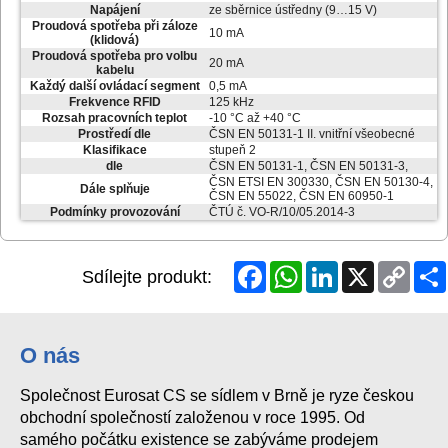
Napájení
ze sběrnice ústředny (9…15 V)
Proudová spotřeba při záloze
10 mA
(klidová)
Proudová spotřeba pro volbu
20 mA
kabelu
Každý další ovládací segment
0,5 mA
Frekvence RFID
125 kHz
Rozsah pracovních teplot
-10 °C až +40 °C
Prostředí dle
ČSN EN 50131-1 II. vnitřní všeobecné
Klasifikace
stupeň 2
dle
ČSN EN 50131-1, ČSN EN 50131-3,
ČSN ETSI EN 300330, ČSN EN 50130-4,
Dále splňuje
ČSN EN 55022, ČSN EN 60950-1
Podmínky provozování
ČTÚ č. VO-R/10/05.2014-3
Facebook
WhatsApp
LinkedIn
X
Copy
Sdílejte produkt:
Link
O nás
Společnost Eurosat CS se sídlem v Brně je ryze českou
obchodní společností založenou v roce 1995. Od
samého počátku existence se zabýváme prodejem