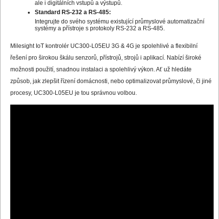
ale i digitálních vstupů a výstupů.
Standard RS-232 a RS-485:
Integrujte do svého systému existující průmyslové automatizační
systémy a přístroje s protokoly RS-232 a RS-485.
Milesight IoT kontrolér UC300-L05EU 3G & 4G je spolehlivé a flexibilní
řešení pro širokou škálu senzorů, přístrojů, strojů i aplikací. Nabízí široké
možnosti použití, snadnou instalaci a spolehlivý výkon. Ať už hledáte
způsob, jak zlepšit řízení domácnosti, nebo optimalizovat průmyslové, či jiné
procesy, UC300-L05EU je tou správnou volbou. ​