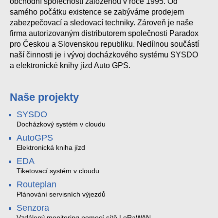
obchodní společností založenou v roce 1995. Od
samého počátku existence se zabýváme prodejem
zabezpečovací a sledovací techniky. Zároveň je naše
firma autorizovaným distributorem společnosti Paradox
pro Českou a Slovenskou republiku. Nedílnou součástí
naší činnosti je i vývoj docházkového systému SYSDO
a elektronické knihy jízd Auto GPS.
Naše projekty
SYSDO
Docházkový systém v cloudu
AutoGPS
Elektronická kniha jízd
EDA
Tiketovací systém v cloudu
Routeplan
Plánování servisních výjezdů
Senzora
Vzdálený monitoring pomocí sítě LoRaWAN