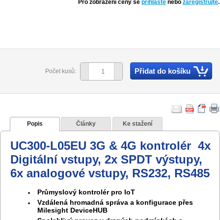
Pro zobrazení ceny se
přihlaste
nebo
zaregistrujte
.
Přidat do košíku
Počet kusů:
Popis
Články
Ke stažení
UC300-L05EU 3G & 4G kontrolér 4x
Digitální vstupy, 2x SPDT výstupy,
6x analogové vstupy, RS232, RS485
Průmyslový kontrolér pro IoT
Vzdálená hromadná správa a konfigurace přes
Milesight DeviceHUB