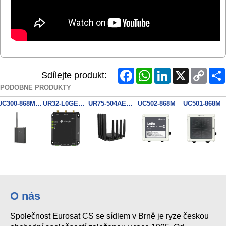
Facebook
WhatsApp
LinkedIn
X
Copy
Sdílejte produkt:
Link
PODOBNÉ PRODUKTY
UC300-868M LoRaWAN kontrolér 4x DI, 2x DO, 6x Analog
UR32-L0GEU-485
UR75-504AE-P-W2
UC502-868M
UC501-868M
O nás
Společnost Eurosat CS se sídlem v Brně je ryze českou