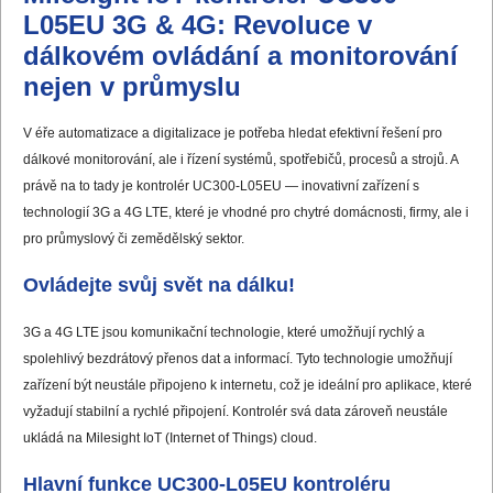
L05EU 3G & 4G: Revoluce v
dálkovém ovládání a monitorování
nejen v průmyslu
V éře automatizace a digitalizace je potřeba hledat efektivní řešení pro
dálkové monitorování, ale i řízení systémů, spotřebičů, procesů a strojů. A
právě na to tady je kontrolér UC300-L05EU — inovativní zařízení s
technologií 3G a 4G LTE, které je vhodné pro chytré domácnosti, firmy, ale i
pro průmyslový či zemědělský sektor.
Ovládejte svůj svět na dálku!
3G a 4G LTE jsou komunikační technologie, které umožňují rychlý a
spolehlivý bezdrátový přenos dat a informací. Tyto technologie umožňují
zařízení být neustále připojeno k internetu, což je ideální pro aplikace, které
vyžadují stabilní a rychlé připojení. Kontrolér svá data zároveň neustále
ukládá na Milesight IoT (Internet of Things) cloud.
Hlavní funkce UC300-L05EU kontroléru