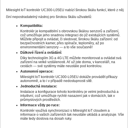
Milesight IoT kontrolér UC300-L05EU nabízí širokou škálu funkcí, které z něj
činí nepostradatelný nástroj pro širokou škálu uživatelů:
Kompatibilita:
Kontrolér je kompatibilní s obrovskou škálou senzorů a zařízení,
což umožňuje jeho snadnou integraci do již existujících systémů.
Můžete připojit a ovládat, či sledovat, širokou škálu zařízení: od
bezpečnostních kamer, přes spínače, teploměry, až po
environmentální senzory — a to vše současně!
Dálkové řízení a ovládání:
Díky technologiím 3G a 4G LTE můžete monitorovat a ovládat svá
zařízení na velké vzdálenosti. Ať už jste doma, v kanceláři, na
cestách — své systémy máte neustále pod kontrolou.
Autonomní operace:
Milesight IoT kontrolér UC300-L05EU dokáže provádět příkazy
autonomně, a to i v případě nedostupnosti sítě.
Jednoduchá instalace:
Instalace a konfigurace tohoto kontroléru je velmi jednoduchá a
intuitivní, což umožňuje rychlé nasazení jak v domácích, tak v
průmyslových prostředích.
Informace vždy po ruce:
Kontrolér využívá synchronizaci s Milesight IoT cloudem a
informace o vašich zařízeních tak neustále ukládá a analyzuje. Vše
máte tedy doslova na dosah ruky.