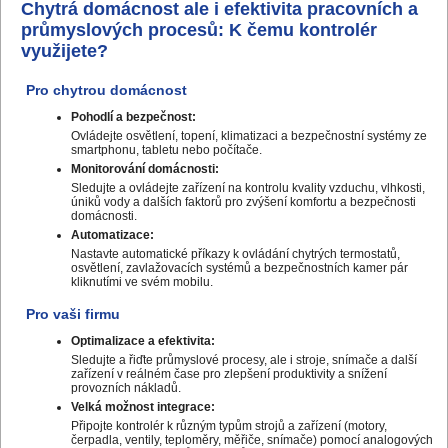
Chytrá domácnost ale i efektivita pracovních a
průmyslových procesů: K čemu kontrolér
využijete?
Pro chytrou domácnost
Pohodlí a bezpečnost:
Ovládejte osvětlení, topení, klimatizaci a bezpečnostní systémy ze
smartphonu, tabletu nebo počítače.
Monitorování domácnosti:
Sledujte a ovládejte zařízení na kontrolu kvality vzduchu, vlhkosti,
úniků vody a dalších faktorů pro zvýšení komfortu a bezpečnosti
domácnosti.
Automatizace:
Nastavte automatické příkazy k ovládání chytrých termostatů,
osvětlení, zavlažovacích systémů a bezpečnostních kamer pár
kliknutími ve svém mobilu.
Pro vaši firmu
Optimalizace a efektivita:
Sledujte a řiďte průmyslové procesy, ale i stroje, snímače a další
zařízení v reálném čase pro zlepšení produktivity a snížení
provozních nákladů.
Velká možnost integrace:
Připojte kontrolér k různým typům strojů a zařízení (motory,
čerpadla, ventily, teploměry, měřiče, snímače) pomocí analogových