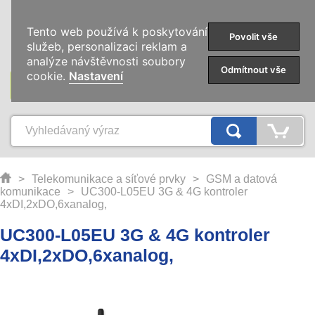
0
Tento web používá k poskytování
Povolit vše
služeb, personalizaci reklam a
analýze návštěvnosti soubory
Odmítnout vše
cookie.
Nastavení
KATEGORIE
>
Telekomunikace a síťové prvky
>
GSM a datová
komunikace
>
UC300-L05EU 3G & 4G kontroler
4xDI,2xDO,6xanalog,
UC300-L05EU 3G & 4G kontroler
4xDI,2xDO,6xanalog,