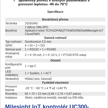
Spolehlivý provoz v drsných podmínkách s
provozní teplotou -40 do 70°C
Specifikace
Bezdrátový přenos
Technika
2G/3G/4G
1 (Micro SIM-3FF)
Buněčný
Aplikační režim TCP/UDP/MQTT/AWS/ONENet/Milesight IoT
Cloud/SMS
Datová rozhraní
Typ rozhraní
Svorkovnice 3,5 mm
GPIO
4 × DI + 2 × DO
Sériový port
1 × RS232 + 1 × RS485
Analogový
2 × 4~20 mA, 2 × 0~10 V, 2 × PT100 RTD vstup
vstup
Ostatní
Konfigurační
1 × typ C
port
LED
1 × Systém, 1 × ACT
indikátory
Vestavěný
Hlídací pes, časovač
Fyzikální vlastnosti
Provozní
-20 °C ~ 60 °C (-4 ℉ až +140 ℉)
teplota
Rozměry
93 × 70 × 22 mm (3,66 × 2,76 × 0,87 palce)
Instalace
Stolní, nástěnná montáž, montáž na DIN lištu
Milesight IoT kontrolér UC300-