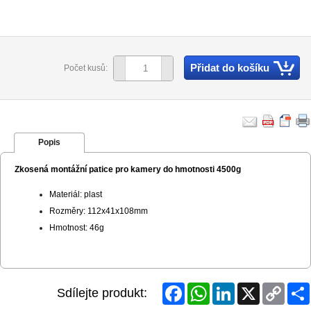
Přidat do košíku
Počet kusů:
Popis
Zkosená montážní patice pro kamery do hmotnosti 4500g
Materiál: plast
Rozměry: 112x41x108mm
Hmotnost: 46g
Facebook
WhatsApp
LinkedIn
X
Copy
Sdílejte produkt:
Link