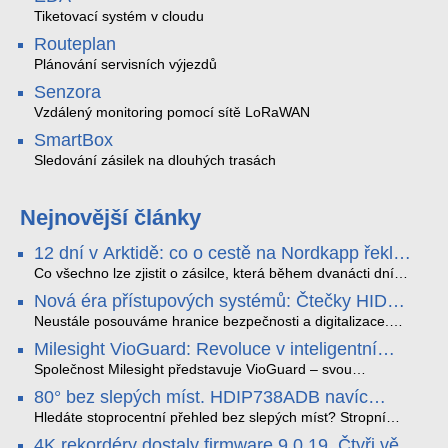
Tiketovací systém v cloudu
Routeplan
Plánování servisních výjezdů
Senzora
Vzdálený monitoring pomocí sítě LoRaWAN
SmartBox
Sledování zásilek na dlouhých trasách
Nejnovější články
12 dní v Arktidě: co o cestě na Nordkapp řekla
data ze SMARTBOX 2 MAX
Co všechno lze zjistit o zásilce, která během dvanácti dní
projede Arktidou? SMARTBOX 2 MAX jsme vzali na trasu z
Nová éra přístupových systémů: Čtečky HID
Tromsø přes Lofoty, Kirunu a finské Laponsko až na
Signo
Nordkapp. Bez jediného dobití, v mrazu až −13 °C a mimo
Neustále posouváme hranice bezpečnosti a digitalizace.
stabilní mobilní signál zaznamenával polohu, teplotu, světlo,
Rádi bychom Vám proto představili naši nejnovější nabídku
Milesight VioGuard: Revoluce v inteligentní
otřesy i náklon. Výsledkem není jen čára na mapě, ale
v oblasti kontroly přístupu – moderní a vysoce univerzální
detekci dopravních přestupků
podrobný datový příběh celé cesty.
čtečky HID Signo.
Společnost Milesight představuje VioGuard – svou
nejnovější proprietární technologii pro pokročilou detekci
80° bez slepých míst. HDIP738ADB navíc
dopravních přestupků. Tento systém, poháněný
streamuje na YouTube – bez PC.
sofistikovanými algoritmy umělé inteligence (AI), je navržen
Hledáte stoprocentní přehled bez slepých míst? Stropní
tak, aby poskytoval komplexní nástroje pro vymáhání
panoramatická kamera HDIP738ADB skládá obraz ze dvou
4K rekordéry dostaly firmware 9.0.19. Čtyři věci,