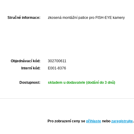
Stručné informace:
zkosená montážní patice pro FISH-EYE kamery
Objednávací kód:
302700611
Interní kód:
E001-8376
Dostupnost:
skladem u dodavatele (dodání do 3 dnů)
Pro zobrazení ceny se
přihlaste
nebo
zaregistrujte
.