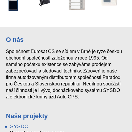
HELIOS IP Verso infopanel
Helios IP Bezpečnostní relé
IP Verso - Hlavní jednotka s kamerou
Grandstream GXP2130 SIP telefon
O nás
Společnost Eurosat CS se sídlem v Brně je ryze českou
obchodní společností založenou v roce 1995. Od
samého počátku existence se zabýváme prodejem
zabezpečovací a sledovací techniky. Zároveň je naše
firma autorizovaným distributorem společnosti Paradox
pro Českou a Slovenskou republiku. Nedílnou součástí
naší činnosti je i vývoj docházkového systému SYSDO
a elektronické knihy jízd Auto GPS.
Naše projekty
SYSDO