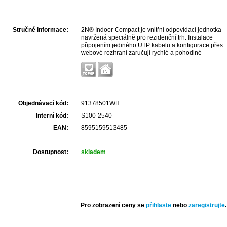
Stručné informace:
2N® Indoor Compact je vnitřní odpovídací jednotka
navržená speciálně pro rezidenční trh. Instalace
připojením jediného UTP kabelu a konfigurace přes
webové rozhraní zaručují rychlé a pohodlné
zprovoznění pro každého integrátora.
Objednávací kód:
91378501WH
Interní kód:
S100-2540
EAN:
8595159513485
Dostupnost:
skladem
Pro zobrazení ceny se
přihlaste
nebo
zaregistrujte
.