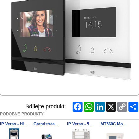
Facebook
WhatsApp
LinkedIn
X
Copy
Sdílejte produkt:
Link
PODOBNÉ PRODUKTY
IP Verso - Hlavní jednotka bez kamery
Grandstream GXP2140 SIP telefon
IP Verso - 5 tlačítek
MT360C Monitor 3,5"LCD, zapust