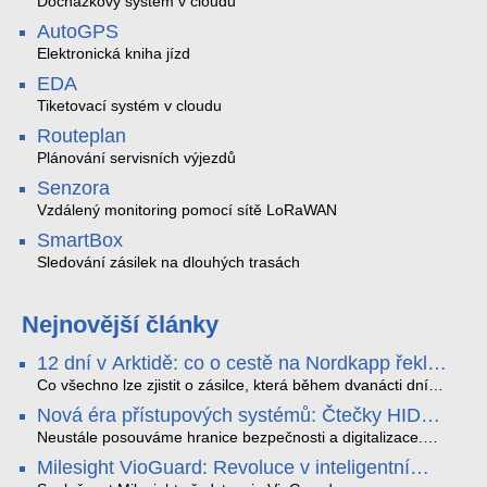
Docházkový systém v cloudu
AutoGPS
Elektronická kniha jízd
EDA
Tiketovací systém v cloudu
Routeplan
Plánování servisních výjezdů
Senzora
Vzdálený monitoring pomocí sítě LoRaWAN
SmartBox
Sledování zásilek na dlouhých trasách
Nejnovější články
12 dní v Arktidě: co o cestě na Nordkapp řekla
data ze SMARTBOX 2 MAX
Co všechno lze zjistit o zásilce, která během dvanácti dní
projede Arktidou? SMARTBOX 2 MAX jsme vzali na trasu z
Nová éra přístupových systémů: Čtečky HID
Tromsø přes Lofoty, Kirunu a finské Laponsko až na
Signo
Nordkapp. Bez jediného dobití, v mrazu až −13 °C a mimo
Neustále posouváme hranice bezpečnosti a digitalizace.
stabilní mobilní signál zaznamenával polohu, teplotu, světlo,
Rádi bychom Vám proto představili naši nejnovější nabídku
Milesight VioGuard: Revoluce v inteligentní
otřesy i náklon. Výsledkem není jen čára na mapě, ale
v oblasti kontroly přístupu – moderní a vysoce univerzální