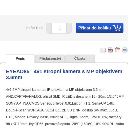
Přidat do košíku
Počet kusů:
Popis
Příslušenství
Články
EYEAD85 4v1 stropní kamera s MP objektivem
3.6mm
4v1 5MP stropní kamera s IR přísvitem a MP objektivem 3.6mm,
AHD/CVI/TVI/ANALOG, přísvit SMD IR LED s dosahem 15 - 20m, 1/2.5" 5MP
SONY APTINA CMOS Sensor, citlivost 0.01Lux při F1.2, Sens-UP 1-8x,
Double-Scan WDR, AGC/BLC/HLC, 2D/3D DNR, odstup S/N max. 58dB,
UTC, Motion, Privacy Mask, Mirror, ACE, Digital Zoom, 12VDC 8W, rozměry
98 x Ø119mm, krytí IP66, provozní teplota -20℃-(+60)℃, 10%-90%RH, váha