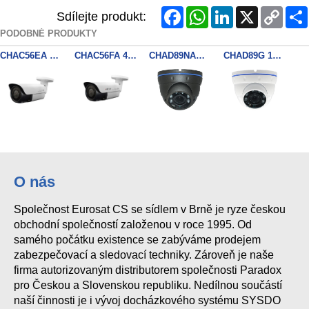
Facebook
WhatsApp
LinkedIn
X
Copy
Sdílejte produkt:
Link
PODOBNÉ PRODUKTY
CHAC56EA 2MP 4v1 VF2.8-12
CHAC56FA 4v1 4xZOOM
CHAD89NAG 1080p AHD,2.8-12mm
CHAD89G 1080p AHD,Mot.2.8-12mm
CHAD85NAW
PCAM49A 4v1 fix. 3.6mm
CHAD85NAB 1080p AHD, fix.3.6mm
CHAD89GB 1080p AHD,Mot.2.8-12m
O nás
Společnost Eurosat CS se sídlem v Brně je ryze českou
CHAD89NAW 4v1
CHAC86G 4v1 ZOOM 2.8-12mm
obchodní společností založenou v roce 1995. Od
samého počátku existence se zabýváme prodejem
zabezpečovací a sledovací techniky. Zároveň je naše
firma autorizovaným distributorem společnosti Paradox
pro Českou a Slovenskou republiku. Nedílnou součástí
naší činnosti je i vývoj docházkového systému SYSDO