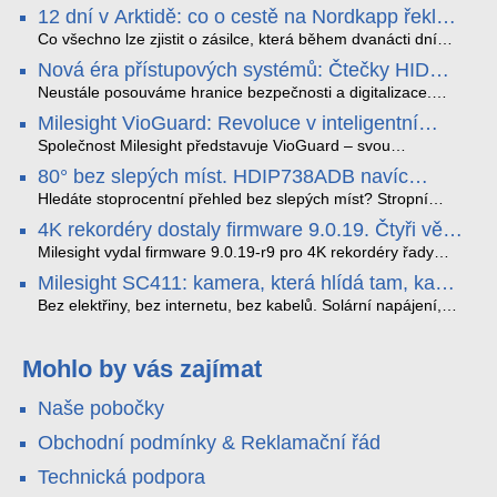
12 dní v Arktidě: co o cestě na Nordkapp řekla
data ze SMARTBOX 2 MAX
Co všechno lze zjistit o zásilce, která během dvanácti dní
projede Arktidou? SMARTBOX 2 MAX jsme vzali na trasu z
Nová éra přístupových systémů: Čtečky HID
Tromsø přes Lofoty, Kirunu a finské Laponsko až na
Signo
Nordkapp. Bez jediného dobití, v mrazu až −13 °C a mimo
Neustále posouváme hranice bezpečnosti a digitalizace.
stabilní mobilní signál zaznamenával polohu, teplotu, světlo,
Rádi bychom Vám proto představili naši nejnovější nabídku
Milesight VioGuard: Revoluce v inteligentní
otřesy i náklon. Výsledkem není jen čára na mapě, ale
v oblasti kontroly přístupu – moderní a vysoce univerzální
detekci dopravních přestupků
podrobný datový příběh celé cesty.
čtečky HID Signo.
Společnost Milesight představuje VioGuard – svou
nejnovější proprietární technologii pro pokročilou detekci
80° bez slepých míst. HDIP738ADB navíc
dopravních přestupků. Tento systém, poháněný
streamuje na YouTube – bez PC.
sofistikovanými algoritmy umělé inteligence (AI), je navržen
Hledáte stoprocentní přehled bez slepých míst? Stropní
tak, aby poskytoval komplexní nástroje pro vymáhání
panoramatická kamera HDIP738ADB skládá obraz ze dvou
4K rekordéry dostaly firmware 9.0.19. Čtyři věci,
dopravních předpisů, zvyšoval bezpečnost na silnicích a
4MP senzorů SONY do jednoho čistého 180° záběru bez
které musíte vědět.
optimalizoval plynulost dopravy v moderních městech.
zkreslení. K tomu přidává AI detekci osob a vozidel,
Milesight vydal firmware 9.0.19-r9 pro 4K rekordéry řady
obousměrný zvuk a unikátní možnost přímého vysílání na
H.265. Pokud tyhle systémy instalujete, jsou tu čtyři věci,
Milesight SC411: kamera, která hlídá tam, kam
YouTube – bez běžícího počítače.
které vám zjednoduší práci – a jedna z nich vám ušetří
kabel nedosáhne
spoustu zbytečných výjezdů k zákazníkům.
Bez elektřiny, bez internetu, bez kabelů. Solární napájení,
4G LTE a trojitá detekce PIR × AOV × AI hlídají staveniště,
pole i odlehlé objekty – a alarm s důkazem pošlou rovnou na
váš telefon. Podívejte se na video.
Mohlo by vás zajímat
Naše pobočky
Obchodní podmínky & Reklamační řád
Technická podpora