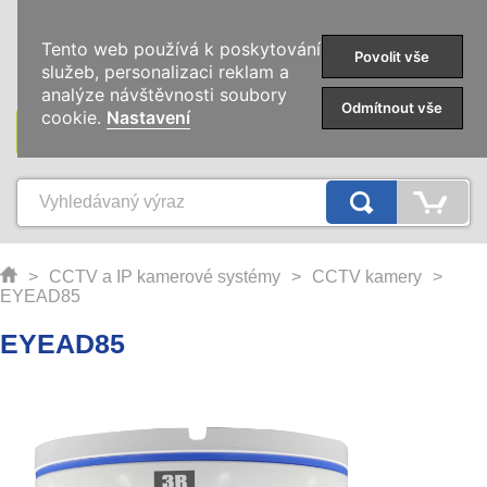
0
Tento web používá k poskytování
Povolit vše
služeb, personalizaci reklam a
analýze návštěvnosti soubory
Odmítnout vše
cookie.
Nastavení
KATEGORIE
>
CCTV a IP kamerové systémy
>
CCTV kamery
>
EYEAD85
EYEAD85