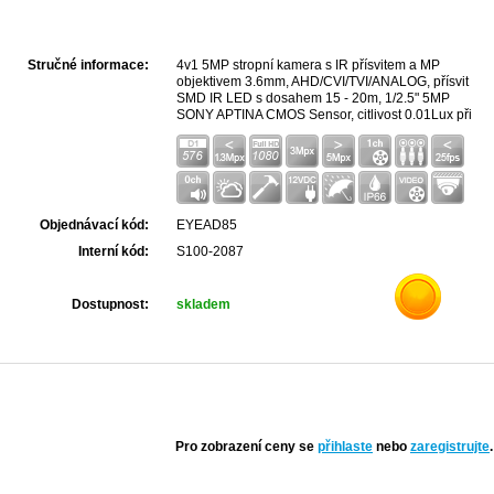
Stručné informace:
4v1 5MP stropní kamera s IR přísvitem a MP
objektivem 3.6mm, AHD/CVI/TVI/ANALOG, přísvit
SMD IR LED s dosahem 15 - 20m, 1/2.5" 5MP
SONY APTINA CMOS Sensor, citlivost 0.01Lux při
F1.2, Sens-UP 1-8x, Double-Scan WDR,
AGC/BLC/HLC, 2D/3D DNR, odstup S/N max. 58dB,
UTC, Motion, Privacy Mask, Mirror, ACE, Digital
Zoom, 12VDC 8W, rozměry 98 x Ø119mm, krytí
IP66, provozní teplota -20℃-(+60)℃, 10%-90%RH,
váha 0.55kg.
Objednávací kód:
EYEAD85
Interní kód:
S100-2087
Dostupnost:
skladem
Pro zobrazení ceny se
přihlaste
nebo
zaregistrujte
.