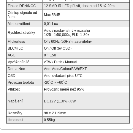
Finkce DEN/NOC
12 SMD IR LED přísvit, dosah od 15 až 20m
Odstup signálu od
Max 58dB
šumu
Min. osvětlení
0,01 Lux
Auto / nastavitelný v rozsahu
Rychlost závěrky
1/25 - 1/50,000s, FLK, 1-30x
Flickerless
Off / 60Hz (50Hz) nastavitelný
BLC/HLC
On / Off (by OSD)
AGC
0 ~ 150
Vyvážení bílé
ATW / Push / Manual
Den a Noc
Ano, Auto/Color/(B/W)/EXT
OSD
Ano, ovládání přes UTC
Provozní teplota
-20˚C ~ +60˚C
Vlhkost
Provozní:
méně než
95%
Napájení
DC12V (±10%), 8W
Rozměry
98 x Ø119mm
Hmotnost
0.55kg