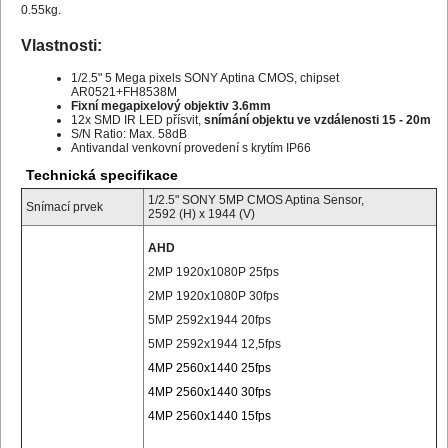
0.55kg.
Vlastnosti:
1/2.5" 5 Mega pixels SONY Aptina CMOS, chipset
AR0521+FH8538M
Fixní megapixelový objektiv 3.6mm
12x SMD IR LED přísvit,
snímání objektu ve vzdálenosti 15 - 20m
S/N Ratio: Max. 58dB
Antivandal venkovní provedení s krytím IP66
Technická specifikace
1/2.5" SONY 5MP CMOS Aptina Sensor,
Snímací prvek
2592 (H) x 1944 (V)
AHD
2MP 1920x1080P 25fps
2MP 1920x1080P 30fps
5MP 2592x1944 20fps
5MP 2592x1944 12,5fps
4MP 2560x1440 25fps
4MP 2560x1440 30fps
4MP 2560x1440 15fps