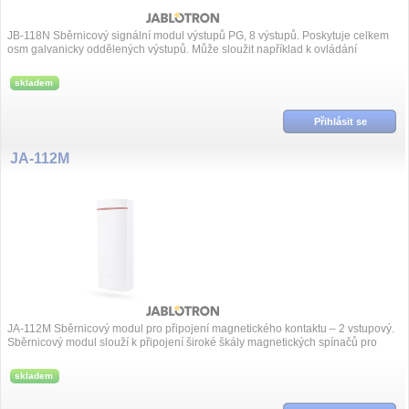
JB-118N Sběrnicový signální modul výstupů PG, 8 výstupů. Poskytuje celkem
osm galvanicky oddělených výstupů. Může sloužit například k ovládání
optický...
skladem
Přihlásit se
JA-112M
JA-112M Sběrnicový modul pro připojení magnetického kontaktu – 2 vstupový.
Sběrnicový modul slouží k připojení široké škály magnetických spínačů pro
detekc...
skladem