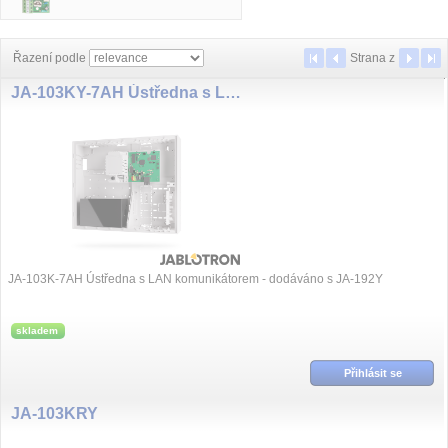
Řazení podle
Strana
z
JA-103KY-7AH Ústředna s LAN a GSM JA-192Y
JA-103K-7AH Ústředna s LAN komunikátorem - dodáváno s JA-192Y
skladem
Přihlásit se
JA-103KRY