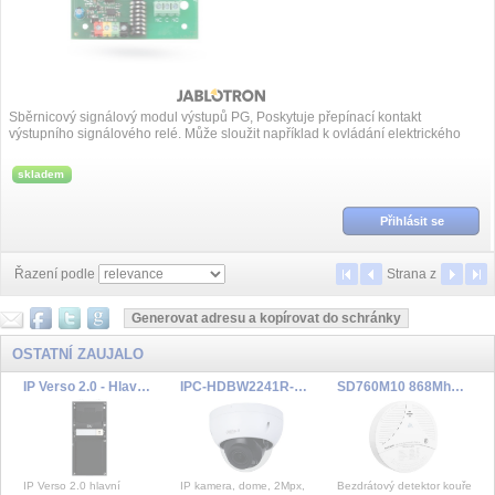
Sběrnicový signálový modul výstupů PG, Poskytuje přepínací kontakt
výstupního signálového relé. Může sloužit například k ovládání elektrického
zámku dv...
skladem
Přihlásit se
Řazení podle
Strana
z
OSTATNÍ ZAUJALO
IP Verso 2.0 - Hlavní jednotka bez kamery - černá
IPC-HDBW2241R-ZAS-27135
SD760M10 868Mhz detektor kouře
IP Verso 2.0 hlavní
IP kamera, dome, 2Mpx,
Bezdrátový detektor kouře