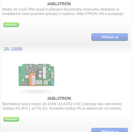
Modul JA-111H TRB slouží k připojení libovolného drátového detektoru (s
kontaktními nebo pulzními výstupy) k systému JABLOTRON 100 a poskytuje
pro něj na...
skladem
Přihlásit se
JA-150N
Bezdrátový silový modul JA-150N (16 A/250 V AC) kopíruje stav vybraného
výstupu PG (PG 1 až PG 32). Konkrétní výstup PG je adresován na modulu
pomocí DIP...
skladem
Přihlásit se