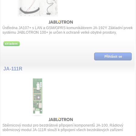
Ústředna JA107+ s LAN a GSM/GPRS komunikátorem JA-192Y. Základní prvek
systému JABLOTRON 100+ je určen k ochraně velké obytné prostory,
kanceláře a firmy. Po...
skladem
Přihlásit se
JA-111R
Sběrnicový modul pro bezdrátové připojení komponentů JA-100. Rádiový
sběrnicový modul JA-111R slouží k připojení všech bezdrátových zařízení
systému JABLOTRON 10...