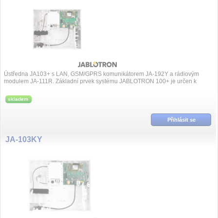
Ústředna JA103+ s LAN, GSM/GPRS komunikátorem JA-192Y a rádiovým
modulem JA-111R. Základní prvek systému JABLOTRON 100+ je určen k
ochraně rodinných domů, kanc...
skladem
Přihlásit se
JA-103KY