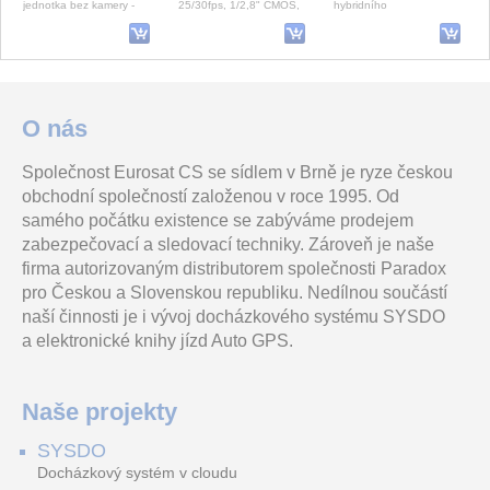
jednotka bez kamery -
25/30fps, 1/2,8" CMOS,
hybridního
černá
H.265+, motor. f=2,7-
zabezpečovacího systému
13,5mm (108-30°), WDR,
Paradox M. Vestavěná
IR40
siréna,
DS-PDC10AM-EG2-WE
SC008CO
200M-1S.0.1-BOX-PoE+
O nás
Společnost Eurosat CS se sídlem v Brně je ryze českou
AX PRO venkovní
Testovací aerosol pro
LAN-BUS media konvertor
obchodní společností založenou v roce 1995. Od
bezdrátový PIR detektor,
detektory CO
1x FO Tx1550nm
antimasking, dosah 10m,
Rx1310nm, 1x Fast
samého počátku existence se zabýváme prodejem
záclona
Ethernet, PoE+,
integrovaná přepěťová
zabezpečovací a sledovací techniky. Zároveň je naše
firma autorizovaným distributorem společnosti Paradox
KHE 5-40 kombinované kladivo
2X-F2-FB2-S-20
SIP Audio Converter
pro Českou a Slovenskou republiku. Nedílnou součástí
naší činnosti je i vývoj docházkového systému SYSDO
a elektronické knihy jízd Auto GPS.
Kombinované kladivo se 2
Adresovatelná ústředna 2X-
Mnohem víc než jen IP
funkcemi: Vrtání s
F, dvě smyčky, 256 adres,
paging
příklepem a sekání, Metabo
512 zón, výstupy siréna a
Naše projekty
12 082.25 Kč
VibraTech (MVT): Integ
přenos, 2 vst
vč. DPH 14 619.52 Kč
SYSDO
iDS-7208HTHI-M2/S(STD)(C)/4A+8/4ALM
YSDN-240-48 Zdroj DC 48V/240W 5A, DIN
GSM-VT-EXP-007 4vstup,2vystup
Docházkový systém v cloudu