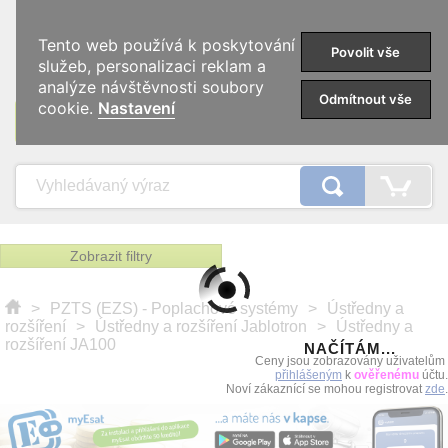
0
Tento web používá k poskytování
Povolit vše
služeb, personalizaci reklam a
analýze návštěvnosti soubory
Odmítnout vše
cookie.
Nastavení
KATEGORIE
Zobrazit filtry
>
PZTS (EZS) - Poplachové systémy
>
Ústředny a
rozšíření
>
Ústředny a rozšíření Jablotron
>
Ústředny a
rozšíření JA100
NAČÍTÁM...
Ceny jsou zobrazovány uživatelům
přihlášeným
k
ověřenému
účtu.
Noví zákaznící se mohou registrovat
zde
.