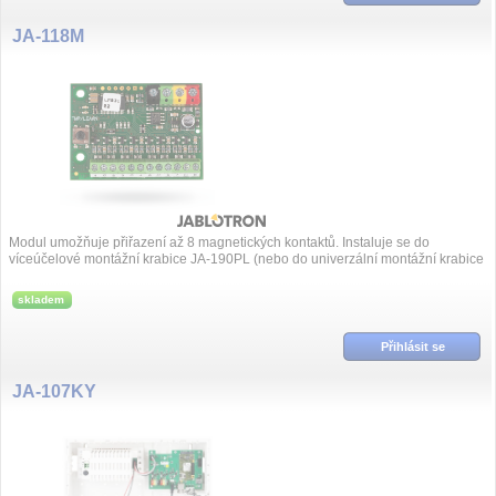
JA-118M
Modul umožňuje přiřazení až 8 magnetických kontaktů. Instaluje se do
víceúčelové montážní krabice JA-190PL (nebo do univerzální montážní krabice
typu KU-68 ...
skladem
Přihlásit se
JA-107KY