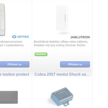
í mikroprocesorem
Bezdrátový detektor otřesu nebo náklonu.
ač s nastavitelnou
Detektor má dva režimy činnosti. Režim
detekce otřesu (vibrací) dveří, oken,
lehkých příček apod. indikuje pokus ...
skladem
Přihlásit se
Přihlásit se
 motion protect
Cobra 2057 modul Shock sensoru