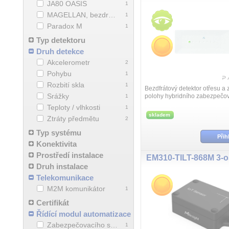
JA80 OASIS
1
MAGELLAN, bezdrátový systém
1
Paradox M
1
Typ detektoru
Druh detekce
Akcelerometr
2
Pohybu
1
Rozbití skla
1
Bezdfrátový detektor otřesu a
Srážky
polohy hybridního zabezpečo
1
systému Paradox M. Přesné s
Teploty / vlhkosti
1
polohy. Detekce založená na
skladem
Ztráty předmětu
2
akcelerometru s nastavitelno...
Typ systému
Přih
Konektivita
Prostředí instalace
Druh instalace
Telekomunikace
M2M komunikátor
1
Certifikát
Řídící modul automatizace
Zabezpečovacího systému
1