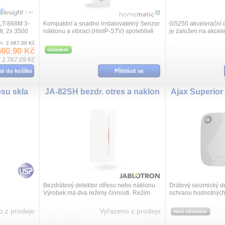
T-868M 3-
Kompaktní a snadno instalovatelný Senzor
GS250 akcelerační de
r, 2x 3500
náklonu a vibrací (HmIP-STV) spolehlivě
je založen na akcel
detekuje změny polohy sledovaného
všech třech osách. 
0%
2 087.00 Kč
objektu, jeho pohyb a působící otřesy. T...
polohy. Primárně je u
460.90 Kč
skladem
 1 767.69 Kč
at do košíku
Přihlásit se
su skla
JA-82SH bezdr. otres a naklon
Bezdrátový detektor otřesu nebo náklonu.
Drátový seizmický d
Výrobek má dva režimy činnosti. Režim
ochranu hodnotných
detekce otřesu (vibrací) dveří, oken,
přístroj detekuje v
lehkých příček apod. může indikovat p...
o vrtání nebo řezání,
o z prodeje
Vyřazeno z prodeje
není skladem