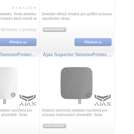
tektor. Tento detektor
Detektor otřesů vhodný pro zjištění provozu
erometru který snímá ve
stavebního stroje.
Reaguje tedy na změnu
rčen pr...
Vyřazeno z prodeje
není skladem
Přihlásit se
Přihlásit se
Ajax Superior SeismoProtect G3 Fibra ASP white
Ajax Superior SeismoProtect G3 Fibra ASP black
etektor navržený pro
Drátový seizmický detektor navržený pro
 předmětů. Tento
ochranu hodnotných předmětů. Tento
ibrace způsobené pokusy
přístroj detekuje vibrace způsobené pokusy
 výbuchy a fyzické...
o vrtání nebo řezání, výbuchy a fyzické...
není skladem