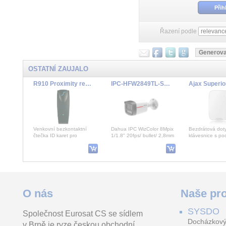
Přih
Řazení podle
OSTATNÍ ZAUJALO
R910 Proximity reader 4wir
IPC-HFW2849TL-S-LED-0280B-PRO
Venkovní bezkontaktní
Dahua IPC WizColor 8Mpix
Bezdrátová dot
čtečka ID karet pro
1/1.8" 20fps/ bullet/ 2,8mm
klávesnice s po
elektronický přístupový
(110st)/ WDR/
šifrovaných bez
nebo zabezpečovací systà
whiteLED50m/ mikrofon/
karet a klíčenek
SMD+
Holder for 750ml Fluorescent color
DS-2CFS04/4G(2.8mm)/EU
O nás
Naše pro
SYSDO
Společnost Eurosat CS se sídlem
Držák SAFE 75F je určen
4MP 24/7 Solar Bullet 4G
Bezdrátový PIR 
Docházkový
v Brně je ryze českou obchodní
pro hasicí sprej SAFE 750.
Camera
pohybu s mikro