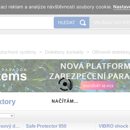
zaci reklam a analýze návštěvnosti soubory cookie.
Nastav
Naše 
HLEDAT
VKLÁDAT DO KO
plachové systémy
>
Detektory, kontakty
>
Otřesové detektor
ktory
NAČÍTÁM...
AMD12M 868Mhz otřesový detektor
Safe Protector 950
VIBRO shock 