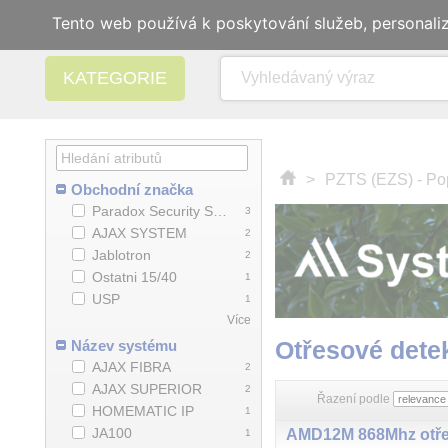
Tento web používá k poskytování služeb, personali
KATEGORIE
>
PZTS (EZS) - Po
Obchodní značka
Paradox Security Systems
3
AJAX SYSTEM
2
Jablotron
2
Ostatni 15/40
1
USP
1
Více
Otřesové dete
Název systému
AJAX FIBRA
2
AJAX SUPERIOR
2
Řazení podle
HOMEMATIC IP
1
JA100
1