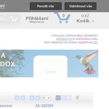
ení
pobočky
Technická podpora
Povolit vše
Školení
Odmítnout vše
CS
0
0 Kč
Přihlášení
ŠÍKU
Košík
(Registrace)
Ceny jsou zobrazovány uživatelům
přihlášeným
k
ověřenému
účtu.
Noví zákaznící se mohou registrovat
zde
.
y
sensor
JA-182SH