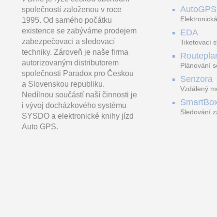
Speciálně konstruované
senzorem a PET
AutoGPS
společností založenou v roce
103.00 Kč
držáky jsou urče
AJAX Superior e
vč. DPH 124.63 Kč
Elektronická
1995. Od samého počátku
existence se zabýváme prodejem
EDA
zabezpečovací a sledovací
Tiketovací 
techniky. Zároveň je naše firma
Routepla
autorizovaným distributorem
Plánování s
společnosti Paradox pro Českou
Senzora
a Slovenskou republiku.
Vzdálený mo
Nedílnou součástí naší činnosti je
LoRaWAN
SmartBo
i vývoj docházkového systému
Sledování z
SYSDO a elektronické knihy jízd
trasách
Auto GPS.