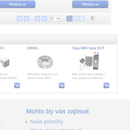
Přihlásit se
Přihlásit se
DF1
DB961
Tuya WiFi Gate DC5
da pro
Montážní základna pro
WiFi spínač pro ovládání
ické přidrže,
hlásiče řady 950 s
vrat, podpora platformy
.
izolátorem pro 20 hlásičů
Tuya pro internet věcí,
magneticky spínač
RT320B docházkový terminál bezkontaktní
MBEX 300 sada,tvar L pro 3000N
Mohlo by vás zajímat
ě
Naše pobočky
300B
Montážní sada přidrží tvaru
e
ejrozšířenější
L pro 3000N nebo