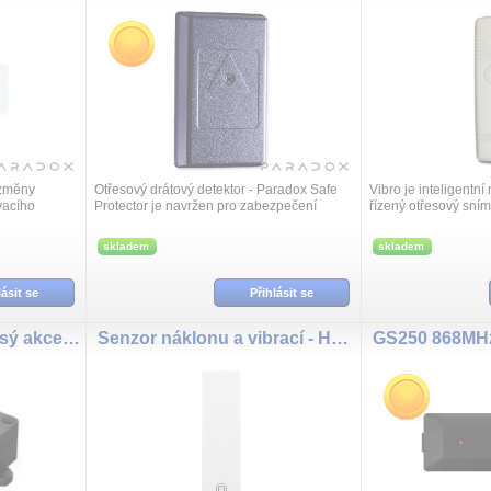
 změny
Otřesový drátový detektor - Paradox Safe
Vibro je inteligentn
vacího
Protector je navržen pro zabezpečení
řízený otřesový sním
nímání
kovových trezorů, příručních pokladen a
citlivostí, tamper.
kovových dveří. Detektor lze aplikovat i...
skladem
skladem
lásit se
Přihlásit se
EM310-TILT-868M 3-osý akcelerometr, 7000mAh Li-SOCL2 bat, NFC, IP67
Senzor náklonu a vibrací - HmIP-STV
GS250 868MHz