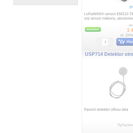
LoRaWAN® senzor EM310-TIL
osý senzor náklonu, akcelomet
mAh Li-SOCL2 bat,NFC, IP67
-3
1 
skladem
vč. DPH
Přid
USP714 Detektor otre
Pasivní detektor otřesu skla
Vyřazen