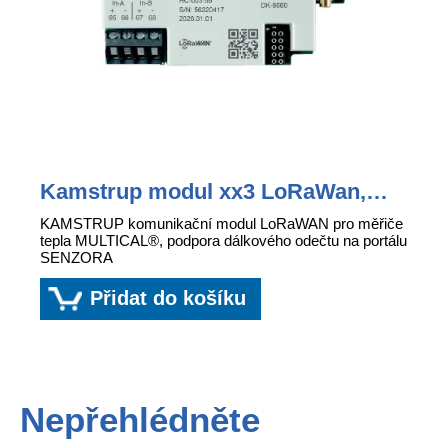
Kamstrup modul xx3 LoRaWan,
inputs (In-A, In-B), 868 MHz
KAMSTRUP komunikační modul LoRaWAN pro měřiče
tepla MULTICAL®, podpora dálkového odečtu na portálu
SENZORA
Přidat do košíku
Nepřehlédněte