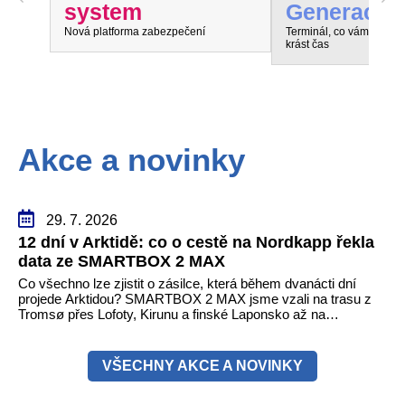
system
Generace:
Nová platforma zabezpečení
Terminál, co vám přesta
krást čas
Akce a novinky
29. 7. 2026
12 dní v Arktidě: co o cestě na Nordkapp řekla
data ze SMARTBOX 2 MAX
Co všechno lze zjistit o zásilce, která během dvanácti dní
projede Arktidou? SMARTBOX 2 MAX jsme vzali na trasu z
Tromsø přes Lofoty, Kirunu a finské Laponsko až na
Nordkapp. Bez jediného dobití, v mrazu až −13 °C a mimo
stabilní mobilní signál zaznamenával polohu, teplotu, světlo,
otřesy i náklon. Výsledkem není jen čára na mapě, ale
VŠECHNY AKCE A NOVINKY
podrobný datový příběh celé cesty.