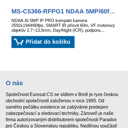
MS-C5366-RFPG1 NDAA 5MP/60fps
2.7~13.5mm, PRO+ AI IP
NDAA AI 5MP IP PRO kompakt kamera
2592x1944/60fps, SMART IR přísvit 60m, VF motorový
objektiv 2.7~13,5mm, Day/Night (ICR), podpora
VoIP/SIP, komprese H....
Přidat do košíku
O nás
Společnost Eurosat CS se sídlem v Brně je ryze českou
obchodní společností založenou v roce 1995. Od
samého počátku existence se zabýváme prodejem
zabezpečovací a sledovací techniky. Zároveň je naše
firma autorizovaným distributorem společnosti Paradox
pro Českou a Slovenskou republiku. Nedílnou součástí