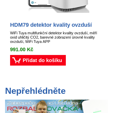
HDM79 detektor kvality ovzduší
WiFi Tuya multifunkční detektor kvality ovzduší, měří
oxid uhličitý CO2, barevné zobrazení úrovně kvality
ovzduší, WiFi Tuya APP
991.00 Kč
Přidat do košíku
Nepřehlédněte