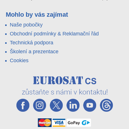
4G LTE a trojitá detekce PIR × AOV × AI hlídají staveniště,
pole i odlehlé objekty – a alarm s důkazem pošlou rovnou na
váš telefon. Podívejte se na video.
Mohlo by vás zajímat
Naše pobočky
Obchodní podmínky & Reklamační řád
Technická podpora
Školení a prezentace
Cookies