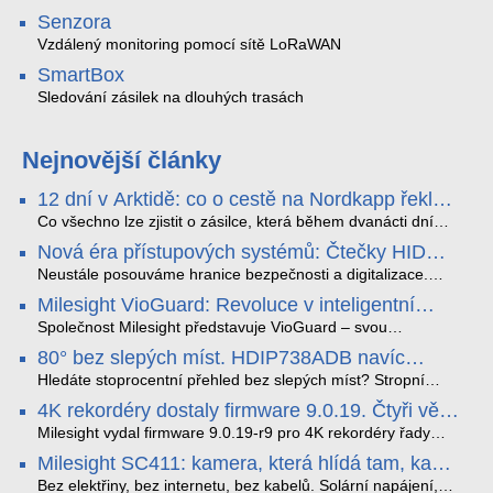
Senzora
Vzdálený monitoring pomocí sítě LoRaWAN
SmartBox
Sledování zásilek na dlouhých trasách
Nejnovější články
12 dní v Arktidě: co o cestě na Nordkapp řekla
data ze SMARTBOX 2 MAX
Co všechno lze zjistit o zásilce, která během dvanácti dní
projede Arktidou? SMARTBOX 2 MAX jsme vzali na trasu z
Nová éra přístupových systémů: Čtečky HID
Tromsø přes Lofoty, Kirunu a finské Laponsko až na
Signo
Nordkapp. Bez jediného dobití, v mrazu až −13 °C a mimo
Neustále posouváme hranice bezpečnosti a digitalizace.
stabilní mobilní signál zaznamenával polohu, teplotu, světlo,
Rádi bychom Vám proto představili naši nejnovější nabídku
Milesight VioGuard: Revoluce v inteligentní
otřesy i náklon. Výsledkem není jen čára na mapě, ale
v oblasti kontroly přístupu – moderní a vysoce univerzální
detekci dopravních přestupků
podrobný datový příběh celé cesty.
čtečky HID Signo.
Společnost Milesight představuje VioGuard – svou
nejnovější proprietární technologii pro pokročilou detekci
80° bez slepých míst. HDIP738ADB navíc
dopravních přestupků. Tento systém, poháněný
streamuje na YouTube – bez PC.
sofistikovanými algoritmy umělé inteligence (AI), je navržen
Hledáte stoprocentní přehled bez slepých míst? Stropní
tak, aby poskytoval komplexní nástroje pro vymáhání
panoramatická kamera HDIP738ADB skládá obraz ze dvou
4K rekordéry dostaly firmware 9.0.19. Čtyři věci,
dopravních předpisů, zvyšoval bezpečnost na silnicích a
4MP senzorů SONY do jednoho čistého 180° záběru bez
které musíte vědět.
optimalizoval plynulost dopravy v moderních městech.
zkreslení. K tomu přidává AI detekci osob a vozidel,
Milesight vydal firmware 9.0.19-r9 pro 4K rekordéry řady
obousměrný zvuk a unikátní možnost přímého vysílání na
H.265. Pokud tyhle systémy instalujete, jsou tu čtyři věci,
Milesight SC411: kamera, která hlídá tam, kam
YouTube – bez běžícího počítače.
které vám zjednoduší práci – a jedna z nich vám ušetří
kabel nedosáhne
spoustu zbytečných výjezdů k zákazníkům.
Bez elektřiny, bez internetu, bez kabelů. Solární napájení,