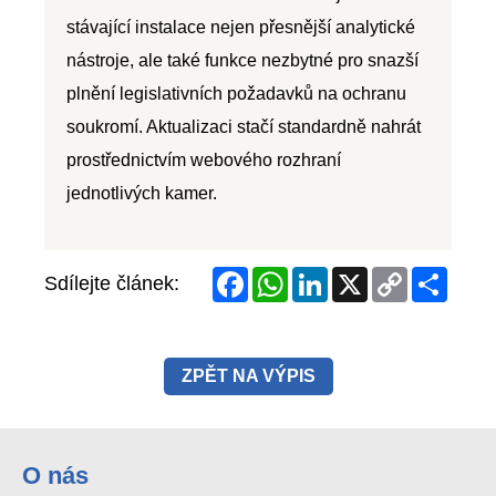
Facebook
WhatsApp
LinkedIn
X
Copy
Share
Sdílejte článek:
Link
ZPĚT NA VÝPIS
O nás