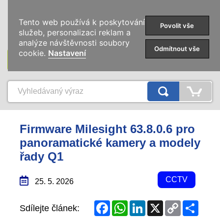
0
Tento web používá k poskytování
Povolit vše
služeb, personalizaci reklam a
analýze návštěvnosti soubory
Odmítnout vše
cookie.
Nastavení
KATEGORIE
Firmware Milesight 63.8.0.6 pro
panoramatické kamery a modely
řady Q1
CCTV
25. 5. 2026
Facebook
WhatsApp
LinkedIn
X
Copy
Share
Sdílejte článek:
Link