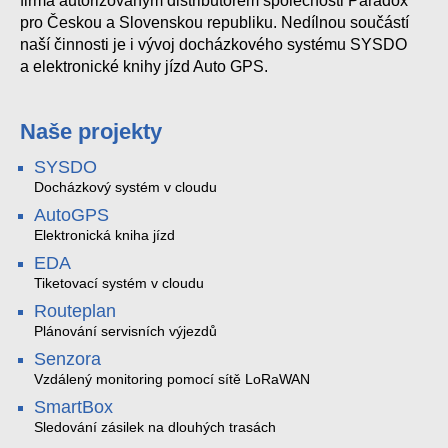
firma autorizovaným distributorem společnosti Paradox
pro Českou a Slovenskou republiku. Nedílnou součástí
naší činnosti je i vývoj docházkového systému SYSDO
a elektronické knihy jízd Auto GPS.
Naše projekty
SYSDO
Docházkový systém v cloudu
AutoGPS
Elektronická kniha jízd
EDA
Tiketovací systém v cloudu
Routeplan
Plánování servisních výjezdů
Senzora
Vzdálený monitoring pomocí sítě LoRaWAN
SmartBox
Sledování zásilek na dlouhých trasách