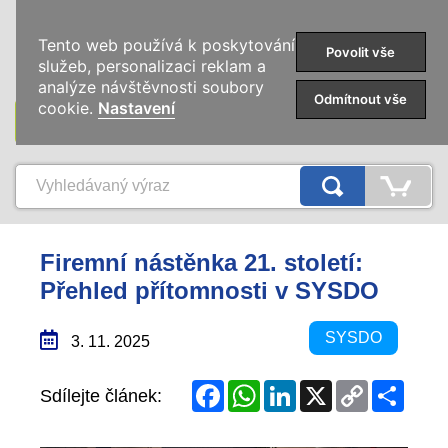
0
Tento web používá k poskytování
Povolit vše
služeb, personalizaci reklam a
analýze návštěvnosti soubory
Odmítnout vše
cookie.
Nastavení
KATEGORIE
Firemní nástěnka 21. století:
Přehled přítomnosti v SYSDO
SYSDO
3. 11. 2025
Facebook
WhatsApp
LinkedIn
X
Copy
Share
Sdílejte článek:
Link