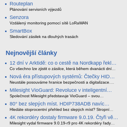
Routeplan
Plánování servisních výjezdů
Senzora
Vzdálený monitoring pomocí sítě LoRaWAN
SmartBox
Sledování zásilek na dlouhých trasách
Nejnovější články
12 dní v Arktidě: co o cestě na Nordkapp řekla
data ze SMARTBOX 2 MAX
Co všechno lze zjistit o zásilce, která během dvanácti dní
projede Arktidou? SMARTBOX 2 MAX jsme vzali na trasu z
Nová éra přístupových systémů: Čtečky HID
Tromsø přes Lofoty, Kirunu a finské Laponsko až na
Signo
Nordkapp. Bez jediného dobití, v mrazu až −13 °C a mimo
Neustále posouváme hranice bezpečnosti a digitalizace.
stabilní mobilní signál zaznamenával polohu, teplotu, světlo,
Rádi bychom Vám proto představili naši nejnovější nabídku
Milesight VioGuard: Revoluce v inteligentní
otřesy i náklon. Výsledkem není jen čára na mapě, ale
v oblasti kontroly přístupu – moderní a vysoce univerzální
detekci dopravních přestupků
podrobný datový příběh celé cesty.
čtečky HID Signo.
Společnost Milesight představuje VioGuard – svou
nejnovější proprietární technologii pro pokročilou detekci
80° bez slepých míst. HDIP738ADB navíc
dopravních přestupků. Tento systém, poháněný
streamuje na YouTube – bez PC.
sofistikovanými algoritmy umělé inteligence (AI), je navržen
Hledáte stoprocentní přehled bez slepých míst? Stropní
tak, aby poskytoval komplexní nástroje pro vymáhání
panoramatická kamera HDIP738ADB skládá obraz ze dvou
4K rekordéry dostaly firmware 9.0.19. Čtyři věci,
dopravních předpisů, zvyšoval bezpečnost na silnicích a
4MP senzorů SONY do jednoho čistého 180° záběru bez
které musíte vědět.
optimalizoval plynulost dopravy v moderních městech.
zkreslení. K tomu přidává AI detekci osob a vozidel,
Milesight vydal firmware 9.0.19-r9 pro 4K rekordéry řady