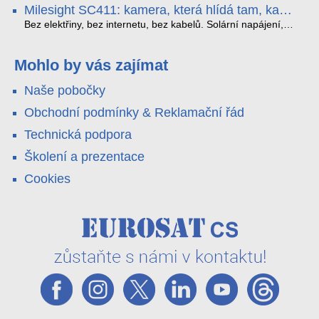
obousměrný zvuk a unikátní možnost přímého vysílání na
H.265. Pokud tyhle systémy instalujete, jsou tu čtyři věci,
Milesight SC411: kamera, která hlídá tam, kam
YouTube – bez běžícího počítače.
které vám zjednoduší práci – a jedna z nich vám ušetří
kabel nedosáhne
spoustu zbytečných výjezdů k zákazníkům.
Bez elektřiny, bez internetu, bez kabelů. Solární napájení,
4G LTE a trojitá detekce PIR × AOV × AI hlídají staveniště,
pole i odlehlé objekty – a alarm s důkazem pošlou rovnou na
váš telefon. Podívejte se na video.
Mohlo by vás zajímat
Naše pobočky
Obchodní podmínky & Reklamační řád
Technická podpora
Školení a prezentace
Cookies