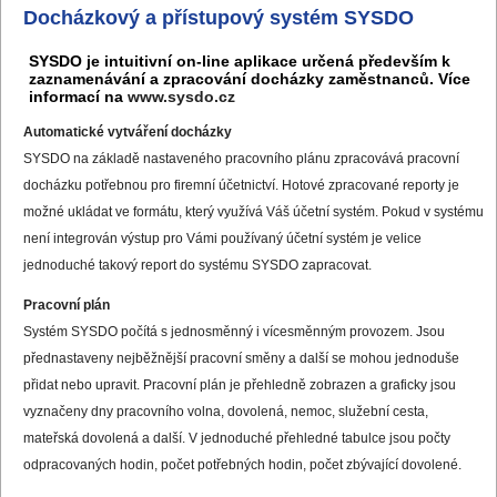
Docházkový a přístupový systém SYSDO
SYSDO je intuitivní on-line aplikace určená především k
zaznamenávání a zpracování docházky zaměstnanců. Více
informací na
www.sysdo.cz
Automatické vytváření docházky
SYSDO na základě nastaveného pracovního plánu zpracovává pracovní
docházku potřebnou pro firemní účetnictví. Hotové zpracované reporty je
možné ukládat ve formátu, který využívá Váš účetní systém. Pokud v systému
není integrován výstup pro Vámi používaný účetní systém je velice
jednoduché takový report do systému SYSDO zapracovat.
Pracovní plán
Systém SYSDO počítá s jednosměnný i vícesměnným provozem. Jsou
přednastaveny nejběžnější pracovní směny a další se mohou jednoduše
přidat nebo upravit. Pracovní plán je přehledně zobrazen a graficky jsou
vyznačeny dny pracovního volna, dovolená, nemoc, služební cesta,
mateřská dovolená a další. V jednoduché přehledné tabulce jsou počty
odpracovaných hodin, počet potřebných hodin, počet zbývající dovolené.