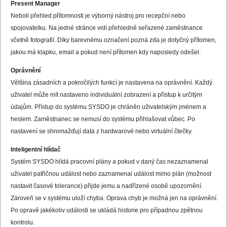
Present Manager
Neboli přehled přítomnosti je výborný nástroj pro recepční nebo
spojovatelku. Na jedné stránce vidí přehledně seřazené zaměstnance
včetně fotografií. Díky barevnému označení pozná zda je dotyčný přítomen,
jakou má klapku, email a pokud není přítomen kdy naposledy odešel.
Oprávnění
Většina zásadních a pokročilých funkcí je nastavena na oprávnění. Každý
uživatel může mít nastaveno individuální zobrazení a přístup k určitým
údajům. Přístup do systému SYSDO je chráněn uživatelským jménem a
heslem. Zaměstnanec se nemusí do systému přihlašovat vůbec. Po
nastavení se shromažďují data z hardwarové nebo virtuální čtečky.
Inteligentní hlídač
Systém SYSDO hlídá pracovní plány a pokud v daný čas nezaznamenal
uživatel patřičnou událost nebo zaznamenal událost mimo plán (možnost
nastavit časové tolerance) přijde jemu a nadřízené osobě upozornění.
Zároveň se v systému uloží chyba. Oprava chyb je možná jen na oprávnění.
Po opravě jakékoliv události se ukládá historie pro případnou zpětnou
kontrolu.