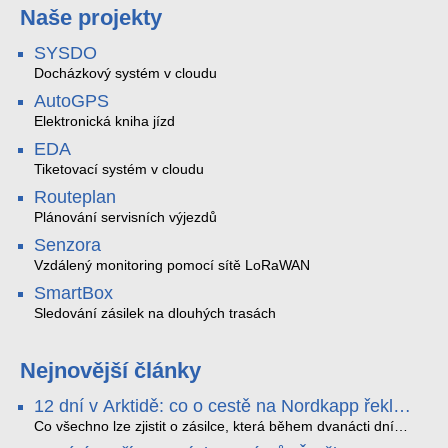
Naše projekty
SYSDO
Docházkový systém v cloudu
AutoGPS
Elektronická kniha jízd
EDA
Tiketovací systém v cloudu
Routeplan
Plánování servisních výjezdů
Senzora
Vzdálený monitoring pomocí sítě LoRaWAN
SmartBox
Sledování zásilek na dlouhých trasách
Nejnovější články
12 dní v Arktidě: co o cestě na Nordkapp řekla
data ze SMARTBOX 2 MAX
Co všechno lze zjistit o zásilce, která během dvanácti dní
projede Arktidou? SMARTBOX 2 MAX jsme vzali na trasu z