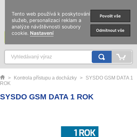
0
Tento web používá k poskytování
Povolit vše
služeb, personalizaci reklam a
analýze návštěvnosti soubory
Odmítnout vše
cookie.
Nastavení
KATEGORIE
>
Kontrola přístupu a docházky
>
SYSDO GSM DATA 1
ROK
SYSDO GSM DATA 1 ROK