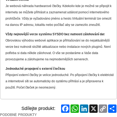
Je webová náhrada hardwarové čtečky. Kdekoliv kde je možné se připojit k
internetu se můžete přihlásit a zaznamenat událost pomocí internetového
prohlížeče. Vždy je vyžadováno jméno a heslo.Virtuální terminál lze omezit
na danou IP adresu, lokalitu nebo počítač aby se zamezilo zneužití.
Vždy nejnovější verze systému SYSDO bez nutnosti zálohování dat
Obrovskou výhodou webové aplikace je přihlašování se do nejaktuálnější
verze bez nutnosti složité aktualizace nebo instalace nových pluginů. Není
potřeba si data někde zálohovat. O vše se postaráme a Vaše data
provozujeme a zálohujeme na nejmodernějších serverech.
Jednoduché propojení s externí čtečkou
Připojení externí čtečky je velice jednoduché. Po připojení čtečky k elektrické
a internetové síti se automaticky do systému přihlásí a je připravena k
použití. Počet čteček je neomezený.
Facebook
WhatsApp
LinkedIn
X
Copy
Sdílejte produkt:
Link
PODOBNÉ PRODUKTY