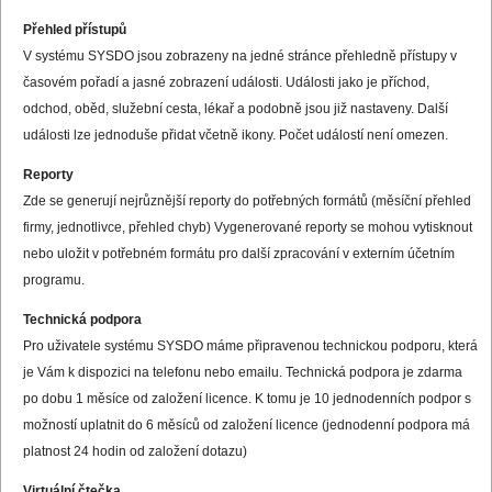
Přehled přístupů
V systému SYSDO jsou zobrazeny na jedné stránce přehledně přístupy v
časovém pořadí a jasné zobrazení události. Události jako je příchod,
odchod, oběd, služební cesta, lékař a podobně jsou již nastaveny. Další
události lze jednoduše přidat včetně ikony. Počet událostí není omezen.
Reporty
Zde se generují nejrůznější reporty do potřebných formátů (měsíční přehled
firmy, jednotlivce, přehled chyb) Vygenerované reporty se mohou vytisknout
nebo uložit v potřebném formátu pro další zpracování v externím účetním
programu.
Technická podpora
Pro uživatele systému SYSDO máme připravenou technickou podporu, která
je Vám k dispozici na telefonu nebo emailu. Technická podpora je zdarma
po dobu 1 měsíce od založení licence. K tomu je 10 jednodenních podpor s
možností uplatnit do 6 měsíců od založení licence (jednodenní podpora má
platnost 24 hodin od založení dotazu)
Virtuální čtečka