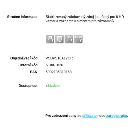
Stručné informace:
Stabilizovaný zálohovaný zdroj je určený pro 8 HD
kamer a záznamník s místem pro záznamník
Objednávací kód:
PSUPS10A12CR
Interní kód:
S100-1826
EAN:
5902135310168
Dostupnost:
skladem
Pro zobrazení ceny se
přihlaste
nebo
zaregistrujte
.