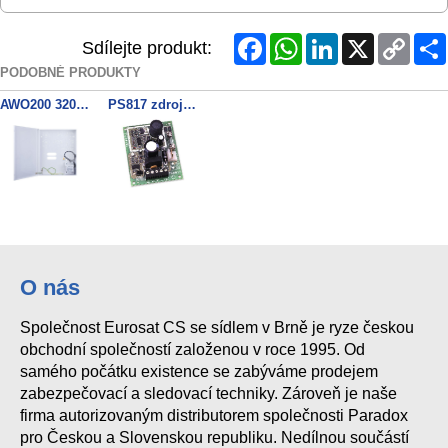
Facebook
WhatsApp
LinkedIn
X
Copy
Sdílejte produkt:
Link
PODOBNÉ PRODUKTY
AWO200 320x395x90mm 18/40VA
PS817 zdroj 13,8V/1,7A
O nás
Společnost Eurosat CS se sídlem v Brně je ryze českou
obchodní společností založenou v roce 1995. Od
samého počátku existence se zabýváme prodejem
zabezpečovací a sledovací techniky. Zároveň je naše
firma autorizovaným distributorem společnosti Paradox
pro Českou a Slovenskou republiku. Nedílnou součástí