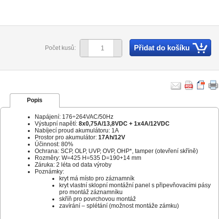
Přidat do košíku
Počet kusů:
Popis
Napájení: 176÷264VAC/50Hz
Výstupní napětí:
8x0,75A/13,8VDC + 1x4A/12VDC
Nabíjecí proud akumulátoru: 1A
Prostor pro akumulátor:
17Ah/12V
Účinnost: 80%
Ochrana: SCP, OLP, UVP, OVP, OHP*, tamper (otevření skříně)
Rozměry: W=425 H=535 D=190+14 mm
Záruka: 2 léta od data výroby
Poznámky:
kryt má místo pro záznamník
kryt vlastní sklopní montážní panel s připevňovacími pásy
pro montáž záznamníku
skříň pro povrchovou montáž
zavírání – splétání (možnost montáže zámku)