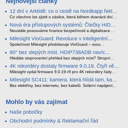
Nejnovější články
12 dní v Arktidě: co o cestě na Nordkapp řekla
data ze SMARTBOX 2 MAX
Co všechno lze zjistit o zásilce, která během dvanácti dní
projede Arktidou? SMARTBOX 2 MAX jsme vzali na trasu z
Nová éra přístupových systémů: Čtečky HID
Tromsø přes Lofoty, Kirunu a finské Laponsko až na
Signo
Nordkapp. Bez jediného dobití, v mrazu až −13 °C a mimo
Neustále posouváme hranice bezpečnosti a digitalizace.
stabilní mobilní signál zaznamenával polohu, teplotu, světlo,
Rádi bychom Vám proto představili naši nejnovější nabídku
Milesight VioGuard: Revoluce v inteligentní
otřesy i náklon. Výsledkem není jen čára na mapě, ale
v oblasti kontroly přístupu – moderní a vysoce univerzální
detekci dopravních přestupků
podrobný datový příběh celé cesty.
čtečky HID Signo.
Společnost Milesight představuje VioGuard – svou
nejnovější proprietární technologii pro pokročilou detekci
80° bez slepých míst. HDIP738ADB navíc
dopravních přestupků. Tento systém, poháněný
streamuje na YouTube – bez PC.
sofistikovanými algoritmy umělé inteligence (AI), je navržen
Hledáte stoprocentní přehled bez slepých míst? Stropní
tak, aby poskytoval komplexní nástroje pro vymáhání
panoramatická kamera HDIP738ADB skládá obraz ze dvou
4K rekordéry dostaly firmware 9.0.19. Čtyři věci,
dopravních předpisů, zvyšoval bezpečnost na silnicích a
4MP senzorů SONY do jednoho čistého 180° záběru bez
které musíte vědět.
optimalizoval plynulost dopravy v moderních městech.
zkreslení. K tomu přidává AI detekci osob a vozidel,
Milesight vydal firmware 9.0.19-r9 pro 4K rekordéry řady
obousměrný zvuk a unikátní možnost přímého vysílání na
H.265. Pokud tyhle systémy instalujete, jsou tu čtyři věci,
Milesight SC411: kamera, která hlídá tam, kam
YouTube – bez běžícího počítače.
které vám zjednoduší práci – a jedna z nich vám ušetří
kabel nedosáhne
spoustu zbytečných výjezdů k zákazníkům.
Bez elektřiny, bez internetu, bez kabelů. Solární napájení,
4G LTE a trojitá detekce PIR × AOV × AI hlídají staveniště,
pole i odlehlé objekty – a alarm s důkazem pošlou rovnou na
váš telefon. Podívejte se na video.
Mohlo by vás zajímat
Naše pobočky
Obchodní podmínky & Reklamační řád