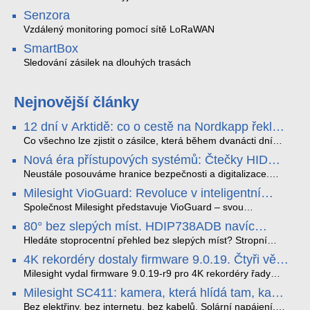
Senzora
Vzdálený monitoring pomocí sítě LoRaWAN
SmartBox
Sledování zásilek na dlouhých trasách
Nejnovější články
12 dní v Arktidě: co o cestě na Nordkapp řekla
data ze SMARTBOX 2 MAX
Co všechno lze zjistit o zásilce, která během dvanácti dní
projede Arktidou? SMARTBOX 2 MAX jsme vzali na trasu z
Nová éra přístupových systémů: Čtečky HID
Tromsø přes Lofoty, Kirunu a finské Laponsko až na
Signo
Nordkapp. Bez jediného dobití, v mrazu až −13 °C a mimo
Neustále posouváme hranice bezpečnosti a digitalizace.
stabilní mobilní signál zaznamenával polohu, teplotu, světlo,
Rádi bychom Vám proto představili naši nejnovější nabídku
Milesight VioGuard: Revoluce v inteligentní
otřesy i náklon. Výsledkem není jen čára na mapě, ale
v oblasti kontroly přístupu – moderní a vysoce univerzální
detekci dopravních přestupků
podrobný datový příběh celé cesty.
čtečky HID Signo.
Společnost Milesight představuje VioGuard – svou
nejnovější proprietární technologii pro pokročilou detekci
80° bez slepých míst. HDIP738ADB navíc
dopravních přestupků. Tento systém, poháněný
streamuje na YouTube – bez PC.
sofistikovanými algoritmy umělé inteligence (AI), je navržen
Hledáte stoprocentní přehled bez slepých míst? Stropní
tak, aby poskytoval komplexní nástroje pro vymáhání
panoramatická kamera HDIP738ADB skládá obraz ze dvou
4K rekordéry dostaly firmware 9.0.19. Čtyři věci,
dopravních předpisů, zvyšoval bezpečnost na silnicích a
4MP senzorů SONY do jednoho čistého 180° záběru bez
které musíte vědět.
optimalizoval plynulost dopravy v moderních městech.
zkreslení. K tomu přidává AI detekci osob a vozidel,
Milesight vydal firmware 9.0.19-r9 pro 4K rekordéry řady
obousměrný zvuk a unikátní možnost přímého vysílání na
H.265. Pokud tyhle systémy instalujete, jsou tu čtyři věci,
Milesight SC411: kamera, která hlídá tam, kam
YouTube – bez běžícího počítače.
které vám zjednoduší práci – a jedna z nich vám ušetří
kabel nedosáhne
spoustu zbytečných výjezdů k zákazníkům.
Bez elektřiny, bez internetu, bez kabelů. Solární napájení,