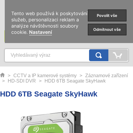
0
Tento web používá k poskytování
Povolit vše
služeb, personalizaci reklam a
analýze návštěvnosti soubory
Odmítnout vše
cookie.
Nastavení
KATEGORIE
>
CCTV a IP kamerové systémy
>
Záznamové zařízení
>
HD-SDI DVR
>
HDD 6TB Seagate SkyHawk
HDD 6TB Seagate SkyHawk