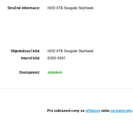
Stručné informace:
HDD 6TB Seagate SkyHawk
Objednávací kód:
HDD 6TB Seagate SkyHawk
Interní kód:
E000-5897
Dostupnost:
skladem
Pro zobrazení ceny se
přihlaste
nebo
zaregistrujte
.