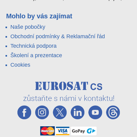
4G LTE a trojitá detekce PIR × AOV × AI hlídají staveniště,
pole i odlehlé objekty – a alarm s důkazem pošlou rovnou na
váš telefon. Podívejte se na video.
Mohlo by vás zajímat
Naše pobočky
Obchodní podmínky & Reklamační řád
Technická podpora
Školení a prezentace
Cookies