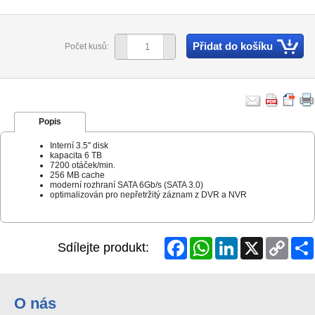
Přidat do košíku
Počet kusů:
Popis
Interní 3.5" disk
kapacita 6 TB
7200 otáček/min.
256 MB cache
moderní rozhraní SATA 6Gb/s (SATA 3.0)
optimalizován pro nepřetržitý záznam z DVR a NVR
Facebook
WhatsApp
LinkedIn
X
Copy
Sdílejte produkt:
Link
O nás