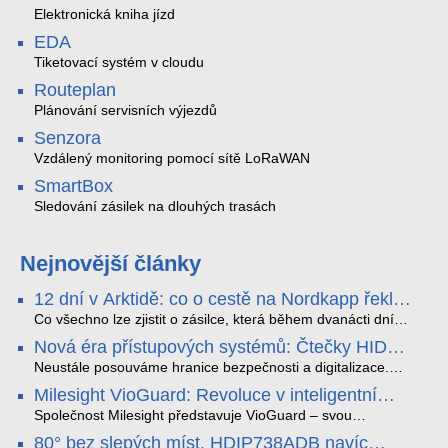
Elektronická kniha jízd
EDA
Tiketovací systém v cloudu
Routeplan
Plánování servisních výjezdů
Senzora
Vzdálený monitoring pomocí sítě LoRaWAN
SmartBox
Sledování zásilek na dlouhých trasách
Nejnovější články
12 dní v Arktidě: co o cestě na Nordkapp řekla
data ze SMARTBOX 2 MAX
Co všechno lze zjistit o zásilce, která během dvanácti dní
projede Arktidou? SMARTBOX 2 MAX jsme vzali na trasu z
Nová éra přístupových systémů: Čtečky HID
Tromsø přes Lofoty, Kirunu a finské Laponsko až na
Signo
Nordkapp. Bez jediného dobití, v mrazu až −13 °C a mimo
Neustále posouváme hranice bezpečnosti a digitalizace.
stabilní mobilní signál zaznamenával polohu, teplotu, světlo,
Rádi bychom Vám proto představili naši nejnovější nabídku
Milesight VioGuard: Revoluce v inteligentní
otřesy i náklon. Výsledkem není jen čára na mapě, ale
v oblasti kontroly přístupu – moderní a vysoce univerzální
detekci dopravních přestupků
podrobný datový příběh celé cesty.
čtečky HID Signo.
Společnost Milesight představuje VioGuard – svou
nejnovější proprietární technologii pro pokročilou detekci
80° bez slepých míst. HDIP738ADB navíc
dopravních přestupků. Tento systém, poháněný