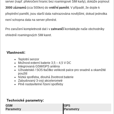
server (např. překročení hranic bez roamingové SIM karty), dokáže pojmout
3000 záznamů
(cca 500km) do
vnitřní paměti
. V případě, že dojde k
přeplnění paměti, jsou starší data nahrazována novějšími, dokud jednotka
není schopna data na server přenést.
Pro zaručení kompletnosti dat i v
zahraničí
kontaktujte naše obchodníky
ohledně
roamingových SIM karet
.
Vlastnosti:
Teplotní senzor
Možnost externí baterie 3,5 – 4,5 V DC
Integrovaná GSM/GPS anténa
Uživatelské / SOS tlačítko velikosti palce pro snadné a okamžité
použití
Nízká spotřeba, dlouhá životnost baterie
Zabudovaný 3-osý akcelerometr
Plně nastavitelné řízení spotřeby
Technické parametry:
GSM
GPS
Parametry
Parametry