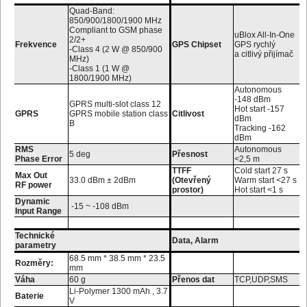
Quad-Band:
850/900/1800/1900 MHz
Compliant to GSM phase
uBlox All-In-One
2/2+
Frekvence
GPS Chipset
GPS rychlý
-Class 4 (2 W @ 850/900
a citlivý přijímač
MHz)
-Class 1 (1 W @
1800/1900 MHz)
Autonomous
-148 dBm
GPRS multi-slot class 12
Hot start -157
GPRS
GPRS mobile station class
Citlivost
dBm
B
Tracking -162
dBm
RMS
Autonomous
5 deg
Přesnost
Phase Error
<2,5 m
TTFF
Cold start 27 s
Max Out
33.0 dBm ± 2dBm
(Otevřený
Warm start <27 s
RF power
prostor)
Hot start <1 s
Dynamic
-15 ~ -108 dBm
Input Range
Technické
Data, Alarm
parametry
68.5 mm * 38.5 mm * 23.5
Rozměry:
mm
Váha
60 g
Přenos dat
TCP,UDP,SMS
Li-Polymer 1300 mAh , 3.7
Baterie
V