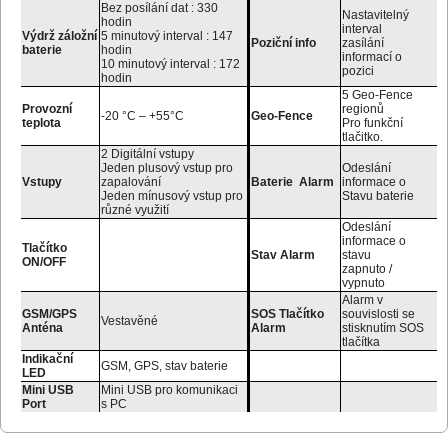
Bez posílání dat : 330
Nastavitelný
hodin
interval
Výdrž záložní
5 minutový interval : 147
Poziční info
zasílání
baterie
hodin
informací o
10 minutový interval : 172
pozici
hodin
5 Geo-Fence
Provozní
regionů
-20 °C – +55°C
Geo-Fence
teplota
Pro funkční
tlačitko.
2 Digitální vstupy
Jeden plusový vstup pro
Odeslání
Vstupy
zapalování
Baterie Alarm
informace o
Jeden mínusový vstup pro
Stavu baterie
různé využití
Odeslání
informace o
Tlačítko
Stav Alarm
stavu
ON/OFF
zapnuto /
vypnuto
Alarm v
GSM/GPS
SOS Tlačítko
souvislosti se
Vestavěné
Anténa
Alarm
stisknutím SOS
tlačítka
Indikační
GSM, GPS, stav baterie
LED
Mini USB
Mini USB pro komunikaci
Port
s PC