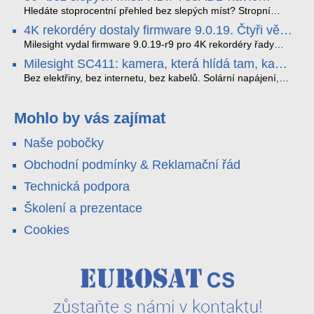
streamuje na YouTube – bez PC.
sofistikovanými algoritmy umělé inteligence (AI), je navržen
Hledáte stoprocentní přehled bez slepých míst? Stropní
tak, aby poskytoval komplexní nástroje pro vymáhání
panoramatická kamera HDIP738ADB skládá obraz ze dvou
4K rekordéry dostaly firmware 9.0.19. Čtyři věci,
dopravních předpisů, zvyšoval bezpečnost na silnicích a
4MP senzorů SONY do jednoho čistého 180° záběru bez
které musíte vědět.
optimalizoval plynulost dopravy v moderních městech.
zkreslení. K tomu přidává AI detekci osob a vozidel,
Milesight vydal firmware 9.0.19-r9 pro 4K rekordéry řady
obousměrný zvuk a unikátní možnost přímého vysílání na
H.265. Pokud tyhle systémy instalujete, jsou tu čtyři věci,
Milesight SC411: kamera, která hlídá tam, kam
YouTube – bez běžícího počítače.
které vám zjednoduší práci – a jedna z nich vám ušetří
kabel nedosáhne
spoustu zbytečných výjezdů k zákazníkům.
Bez elektřiny, bez internetu, bez kabelů. Solární napájení,
4G LTE a trojitá detekce PIR × AOV × AI hlídají staveniště,
pole i odlehlé objekty – a alarm s důkazem pošlou rovnou na
váš telefon. Podívejte se na video.
Mohlo by vás zajímat
Naše pobočky
Obchodní podmínky & Reklamační řád
Technická podpora
Školení a prezentace
Cookies