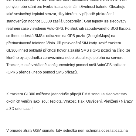
pohyb, nebo stání pro tvorbu tras a optimální životnost baterie. Obsahuje
také vestavěný teplotní senzor, díky kterému v případě překročení
stanovených hodnot GL300 zasílá upozornění. Graf teploty lze sledovat v
reálném čase v systému Auto-GPS. Po stisknutí zabudovaného SOS tlačítka
se ihned odesílá SMS s odkazem na GPS pozici (GoogleMaps) na
přednastavené telefonní číslo. Při prozvonění SIM karty uvnitř trackeru
GL300 ihned pokládá příchozí hovor a zasílá SMS s GPS pozicí na číslo, ze
kterého byla jednotka zprovozněna nebo aktualizuje polohu na serveru.
Tracker je také vzdáleně konfigurovatelný pomocí naší AutoGPS aplikace
(GPRS přenos), nebo pomocí SMS příkazů.
K trackeru GL300 můžeme jednoduše připojit
EMM sondu
a sledovat stav
okolních veličin jako jsou: Teplota, Vlhkost, Tlak, Osvětlení, Přetížení / Nárazy
a 3D orientace !
V případě ztráty GSM signálu, kdy jednotka není schopna odesílat data na