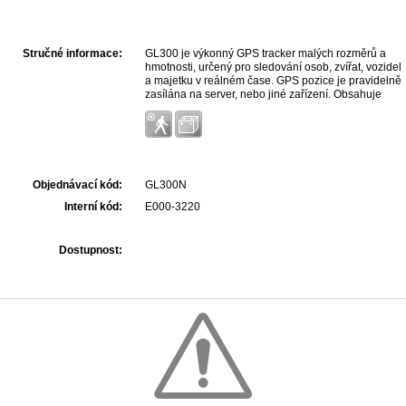
Stručné informace:
GL300 je výkonný GPS tracker malých rozměrů a
hmotnosti, určený pro sledování osob, zvířat, vozidel
a majetku v reálném čase. GPS pozice je pravidelně
zasílána na server, nebo jiné zařízení. Obsahuje
vestavěný teplotní senzor. Po stisknutí
zabudovaného SOS tlačítka se ihned odesílá SMS s
odkazem na GPS pozici (GoogleMaps) na
přednastavené telefonní číslo. Komunikuje
prostřednictvím GPRS / GSM /SMS.
Objednávací kód:
GL300N
Interní kód:
E000-3220
Dostupnost: