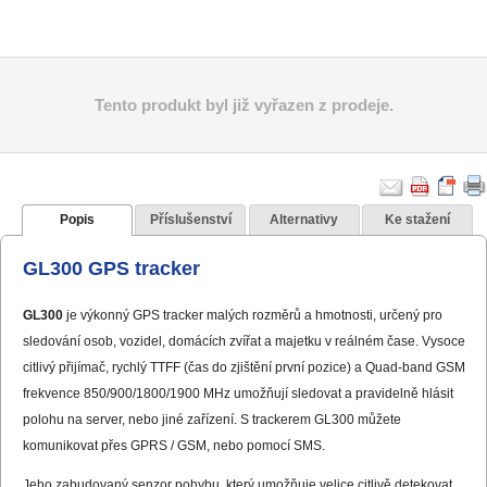
Tento produkt byl již vyřazen z prodeje.
Popis
Příslušenství
Alternativy
Ke stažení
GL300 GPS tracker
GL300
je výkonný GPS tracker malých rozměrů a hmotnosti, určený pro
sledování osob, vozidel, domácích zvířat a majetku v reálném čase. Vysoce
citlivý přijímač, rychlý TTFF (čas do zjištění první pozice) a Quad-band GSM
frekvence 850/900/1800/1900 MHz umožňují sledovat a pravidelně hlásit
polohu na server, nebo jiné zařízení. S trackerem GL300 můžete
komunikovat přes GPRS / GSM, nebo pomocí SMS.
Jeho zabudovaný senzor pohybu, který umožňuje velice citlivě detekovat