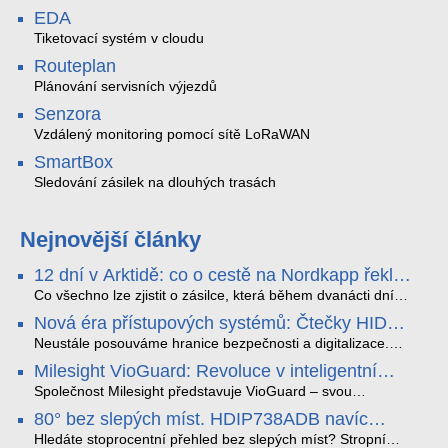
EDA
Tiketovací systém v cloudu
Routeplan
Plánování servisních výjezdů
Senzora
Vzdálený monitoring pomocí sítě LoRaWAN
SmartBox
Sledování zásilek na dlouhých trasách
Nejnovější články
12 dní v Arktidě: co o cestě na Nordkapp řekla
data ze SMARTBOX 2 MAX
Co všechno lze zjistit o zásilce, která během dvanácti dní
projede Arktidou? SMARTBOX 2 MAX jsme vzali na trasu z
Nová éra přístupových systémů: Čtečky HID
Tromsø přes Lofoty, Kirunu a finské Laponsko až na
Signo
Nordkapp. Bez jediného dobití, v mrazu až −13 °C a mimo
Neustále posouváme hranice bezpečnosti a digitalizace.
stabilní mobilní signál zaznamenával polohu, teplotu, světlo,
Rádi bychom Vám proto představili naši nejnovější nabídku
Milesight VioGuard: Revoluce v inteligentní
otřesy i náklon. Výsledkem není jen čára na mapě, ale
v oblasti kontroly přístupu – moderní a vysoce univerzální
detekci dopravních přestupků
podrobný datový příběh celé cesty.
čtečky HID Signo.
Společnost Milesight představuje VioGuard – svou
nejnovější proprietární technologii pro pokročilou detekci
80° bez slepých míst. HDIP738ADB navíc
dopravních přestupků. Tento systém, poháněný
streamuje na YouTube – bez PC.
sofistikovanými algoritmy umělé inteligence (AI), je navržen
Hledáte stoprocentní přehled bez slepých míst? Stropní