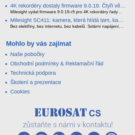
tak, aby poskytoval komplexní nástroje pro vymáhání
panoramatická kamera HDIP738ADB skládá obraz ze dvou
4K rekordéry dostaly firmware 9.0.19. Čtyři věci,
dopravních předpisů, zvyšoval bezpečnost na silnicích a
4MP senzorů SONY do jednoho čistého 180° záběru bez
které musíte vědět.
optimalizoval plynulost dopravy v moderních městech.
zkreslení. K tomu přidává AI detekci osob a vozidel,
Milesight vydal firmware 9.0.19-r9 pro 4K rekordéry řady
obousměrný zvuk a unikátní možnost přímého vysílání na
H.265. Pokud tyhle systémy instalujete, jsou tu čtyři věci,
Milesight SC411: kamera, která hlídá tam, kam
YouTube – bez běžícího počítače.
které vám zjednoduší práci – a jedna z nich vám ušetří
kabel nedosáhne
spoustu zbytečných výjezdů k zákazníkům.
Bez elektřiny, bez internetu, bez kabelů. Solární napájení,
4G LTE a trojitá detekce PIR × AOV × AI hlídají staveniště,
pole i odlehlé objekty – a alarm s důkazem pošlou rovnou na
váš telefon. Podívejte se na video.
Mohlo by vás zajímat
Naše pobočky
Obchodní podmínky & Reklamační řád
Technická podpora
Školení a prezentace
Cookies