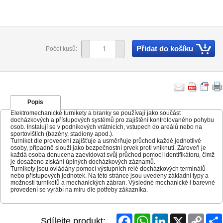
Přidat do košíku
Počet kusů:
Popis
Elektromechanické turnikety a branky se používají jako součást
docházkových a přístupových systémů pro zajištění kontrolovaného pohybu
osob. Instalují se v podnikových vrátnicích, vstupech do areálů nebo na
sportovištích (bazény, stadiony apod.).
Turniket dle provedení zajišťuje a usměrňuje průchod každé jednotlivé
osoby, případně slouží jako bezpečnostní prvek proti vniknutí. Zároveň je
každá osoba donucena zaevidovat svůj průchod pomocí identifikátoru, čímž
je dosaženo získání úplných docházkových záznamů.
Turnikety jsou ovládány pomocí výstupních relé docházkových terminálů
nebo přístupových jednotek. Na této stránce jsou uvedeny základní typy a
možnosti turniketů a mechanických zábran. Výsledné mechanické i barevné
provedení se vyrábí na míru dle potřeby zákazníka.
Facebook
WhatsApp
LinkedIn
X
Copy
Sdílejte produkt: