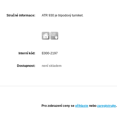
Stručné informace:
ATR 930 je tripodový turniket.
Interní kód:
E000-2197
Dostupnost:
není skladem
Pro zobrazení ceny se
přihlaste
nebo
zaregistrujte
.