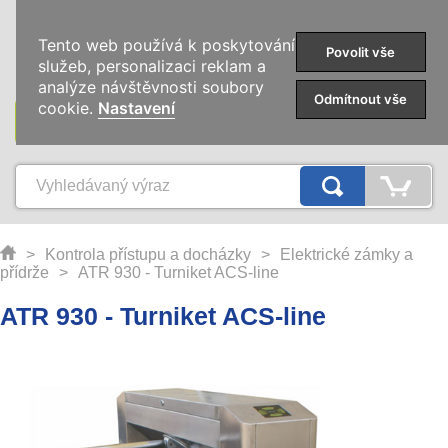
0
Tento web používá k poskytování
Povolit vše
služeb, personalizaci reklam a
analýze návštěvnosti soubory
Odmítnout vše
cookie.
Nastavení
KATEGORIE
>
Kontrola přístupu a docházky
>
Elektrické zámky a
přídrže
>
ATR 930 - Turniket ACS-line
ATR 930 - Turniket ACS-line