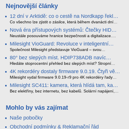
Nejnovější články
12 dní v Arktidě: co o cestě na Nordkapp řekla
data ze SMARTBOX 2 MAX
Co všechno lze zjistit o zásilce, která během dvanácti dní
projede Arktidou? SMARTBOX 2 MAX jsme vzali na trasu z
Nová éra přístupových systémů: Čtečky HID
Tromsø přes Lofoty, Kirunu a finské Laponsko až na
Signo
Nordkapp. Bez jediného dobití, v mrazu až −13 °C a mimo
Neustále posouváme hranice bezpečnosti a digitalizace.
stabilní mobilní signál zaznamenával polohu, teplotu, světlo,
Rádi bychom Vám proto představili naši nejnovější nabídku
Milesight VioGuard: Revoluce v inteligentní
otřesy i náklon. Výsledkem není jen čára na mapě, ale
v oblasti kontroly přístupu – moderní a vysoce univerzální
detekci dopravních přestupků
podrobný datový příběh celé cesty.
čtečky HID Signo.
Společnost Milesight představuje VioGuard – svou
nejnovější proprietární technologii pro pokročilou detekci
80° bez slepých míst. HDIP738ADB navíc
dopravních přestupků. Tento systém, poháněný
streamuje na YouTube – bez PC.
sofistikovanými algoritmy umělé inteligence (AI), je navržen
Hledáte stoprocentní přehled bez slepých míst? Stropní
tak, aby poskytoval komplexní nástroje pro vymáhání
panoramatická kamera HDIP738ADB skládá obraz ze dvou
4K rekordéry dostaly firmware 9.0.19. Čtyři věci,
dopravních předpisů, zvyšoval bezpečnost na silnicích a
4MP senzorů SONY do jednoho čistého 180° záběru bez
které musíte vědět.
optimalizoval plynulost dopravy v moderních městech.
zkreslení. K tomu přidává AI detekci osob a vozidel,
Milesight vydal firmware 9.0.19-r9 pro 4K rekordéry řady
obousměrný zvuk a unikátní možnost přímého vysílání na
H.265. Pokud tyhle systémy instalujete, jsou tu čtyři věci,
Milesight SC411: kamera, která hlídá tam, kam
YouTube – bez běžícího počítače.
které vám zjednoduší práci – a jedna z nich vám ušetří
kabel nedosáhne
spoustu zbytečných výjezdů k zákazníkům.
Bez elektřiny, bez internetu, bez kabelů. Solární napájení,
4G LTE a trojitá detekce PIR × AOV × AI hlídají staveniště,
pole i odlehlé objekty – a alarm s důkazem pošlou rovnou na
váš telefon. Podívejte se na video.
Mohlo by vás zajímat
Naše pobočky
Obchodní podmínky & Reklamační řád