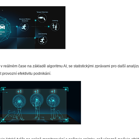
í v reálném čase na základě algoritmu AI, se statistickými zprávami pro další analýz
provozní efektivitu podnikání.