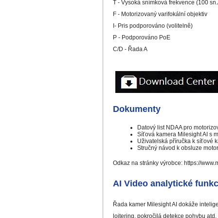
T - Vysoká snímková frekvence (100 sn.
F - Motorizovaný varifokální objektiv
I- Pris podporováno (volitelně)
P - Podporováno PoE
C/D - Řada A
Dokumenty
Datový list NDAA pro motorizo
Síťová kamera Milesight AI s 
Uživatelská příručka k síťové 
Stručný návod k obsluze motor
Odkaz na stránky výrobce:
https://www.
AI Video analytické funk
Řada kamer Milesight AI dokáže inteligen
loitering, pokročilá detekce pohybu atd.