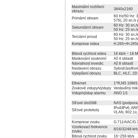
Maximální rozlišení
3840x2160
obrazu
60 Hz/50 Hz: 3
Primární stream
576), 20 sn./s 
60 Hz: 30 sn./
Sekundární stream
50 Hz: 25 sn./
60 Hz: 30 sn./
Terciární proud
50 Hz: 25 sn./
Komprese videa
H.265+/H.265
Bitová rychlost videa
16 kb/s ~ 16 
Maskování soukromí
Až 4 oblasti
Návratnost investic
Až 8 oblastí
Nastavení obrazu
Sytost/Jas/Kon
Vylepšení obrazu
BLC, HLC, 2D D
Ethernet
1*RJ45 10M/10
Zvukové vstupy/výstupy
Vestavěný mikr
Vstup/výstup alarmu
ANO 1/1
Síťové úložiště
NAS (podpora
IPv4/IPv6, AR
Síťové protokoly
VLAN, 802.1x,
Komprese zvuku
G.711/AAC/G.
Vzorkovací frekvence
8/16/32/48 kH
zvuku
Bitová rychlost zvuku
16~256 kb/s