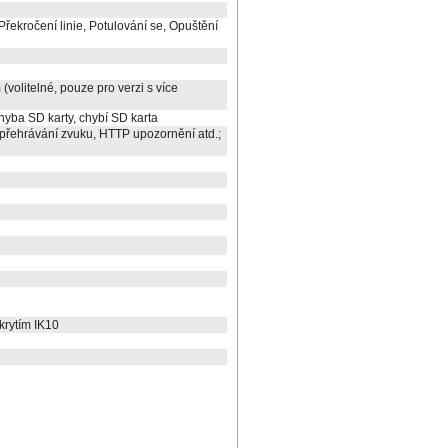
řekročení linie, Potulování se, Opuštění
volitelné, pouze pro verzi s více
chyba SD karty, chybí SD karta
přehrávání zvuku, HTTP upozornění atd.;
krytím IK10