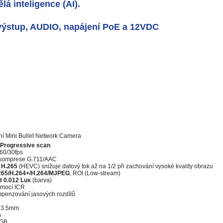
á inteligence (AI).
 výstup, AUDIO, napájení PoE a 12VDC
ní
Mini Bullet Network Camera
 Progressive scan
60/30fps
 komprese G.711/AAC
e
H.265
(HEVC) snižuje datový tok až na 1/2 při zachování vysoké kvality obrazu
265/H.264+/H.264/MJPEG
, ROI (Low-stream)
t 0.012 Lux
(barva)
omocí ICR
penzování jasových rozdílů
~13.5mm
m
6GB