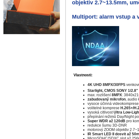
objektiv 2.7~13.5mm, uměl
Multiport: alarm vstup a
Vlastnosti:
4K UHD 8MPX/30FPS
venkov
Starlight, CMOS SONY 1/2.8"
max. rozlišení
8MPX
: 3840x21
zabudovaný mikrofon
, audio
vysoce účinná videokompres
volitelné komprese
H.265+/H.
vysoká citlivost
Ultra Low-Ligh
přepínání režimů Day/Night p
Super WDR až 120dB
pro kom
redukce šumu 3D-DNR
motorový ZOOM objektiv 2.7
IR Smart LED II dosvit až 50
MicroSDHC/SDXC slot až 25