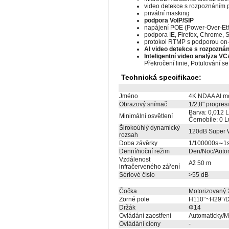
video detekce s rozpoznáním 
privátní masking
podpora VoIP/SIP
napájení POE (Power-Over-Eth
podpora IE, Firefox, Chrome, S
protokol RTMP s podporou on-l
AI video detekce s rozpozná
Inteligentní video analýza VC
Překročení linie, Potulování se
Technická specifikace:
Jméno
4K NDAA AI mo
Obrazový snímač
1/2,8" progre
Barva: 0,012 L
Minimální osvětlení
Černobíle: 0 
Širokoúhlý dynamický
120dB Super
rozsah
Doba závěrky
1/100000s∼1
Denní/noční režim
Den/Noc/Autom
Vzdálenost
Až 50 m
infračerveného záření
Sériové číslo
>55 dB
Čočka
Motorizovaný 
Zorné pole
H110°~H29°/
Držák
Φ14
Ovládání zaostření
Automaticky/
Ovládání clony
-