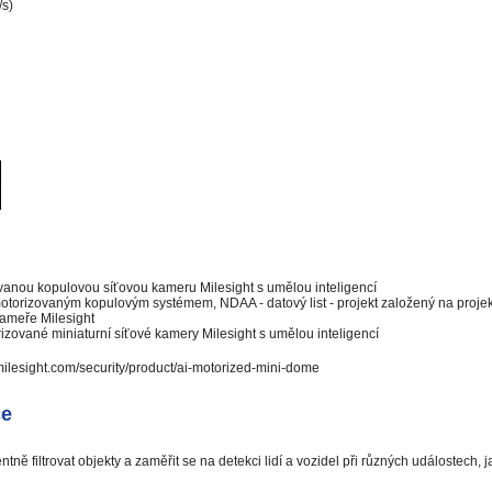
/s)
vanou kopulovou síťovou kameru Milesight s umělou inteligencí
motorizovaným kopulovým systémem, NDAA - datový list - projekt založený na proje
kameře Milesight
izované miniaturní síťové kamery Milesight s umělou inteligencí
milesight.com/security/product/ai-motorized-mini-dome
ce
tně filtrovat objekty a zaměřit se na detekci lidí a vozidel při různých událostech, 