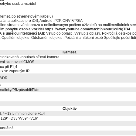
pohybu osob a vozidel
ernet, po ethernetovém kabelu)
afar a aplikace pro iOS, Android, P2P, ONVIF/PSIA
ine streamování obrazu a nelimitovaným počtem uživatelů na multimediálních ser
ním pohybu osob a vozidel
https://www.youtube.com/watch?v=oue1o8NgTB4
A s umělou inteligencí (AI):
Vstup do oblasti, Výstup z oblasti, Pokročilá detekc
, Opuštění objektu, Odstranění objektu. Počítání a hlášení osob Spočítejte počet lidí
Kamera
torizovaná kopulová síťová kamera
sivní skenovací CMOS
ux při F1,4
Lux se zapnutým IR
 WDR
s
aticky/Přizpůsobit/Plán
Objektiv
2,7∼13,5 mm při cloně F1,4
D129°~D33°/V59°~V16°
Manuálně