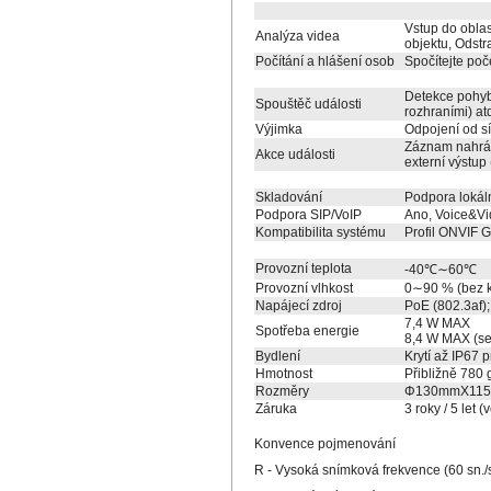
Vstup do oblas
Analýza videa
objektu, Odstr
Počítání a hlášení osob
Spočítejte poče
Detekce pohybu
Spouštěč události
rozhraními) at
Výjimka
Odpojení od sí
Záznam nahrán
Akce události
externí výstup 
Skladování
Podpora lokál
Podpora SIP/VoIP
Ano, Voice&Vi
Kompatibilita systému
Profil ONVIF G
Provozní teplota
-40℃∼60℃
Provozní vlhkost
0∼90 % (bez 
Napájecí zdroj
PoE (802.3af)
7,4 W MAX
Spotřeba energie
8,4 W MAX (se
Bydlení
Krytí až IP67 
Hmotnost
Přibližně 780 
Rozměry
Φ130mmX11
Záruka
3 roky / 5 let (
Konvence pojmenování
R - Vysoká snímková frekvence (60 sn./