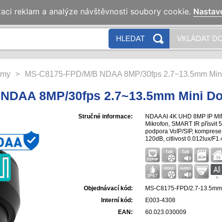
zaci reklam a analýze návštěvnosti soubory cookie.
Nastav
HLEDAT
VKLÁDAT DO
émy
>
MS-C8175-FPD/M/B NDAA 8MP/30fps 2.7~13.5mm Min
NDAA 8MP/30fps 2.7~13.5mm Mini Do
Stručné informace:
NDAA AI 4K UHD 8MP IP MIN
Mikrofon, SMART IR přísvit 
podpora VoIP/SIP, kompres
120dB, citlivost 0.012lux/F1
SD/SDHC, montážní box v c
Objednávací kód:
MS-C8175-FPD/2.7-13.5mm
Interní kód:
E003-4308
EAN:
60.023.030009