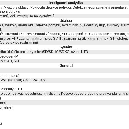
Inteligentní analytika
ti, Výstup z oblasti, Pokročilá detekce pohybu, Detekce neoprávněné manipulace, P
anění objektu
t lidí, kteří vstupují nebo vycházejí
Událost
, zvukový alarm atd. Detekce pohybu, externí vstup, externí výstup, zvukový alarm (
d.
tě, filtrování IP adres, selhání záznamu, SD karta plná, SD karta neinicializována, 
í přes FTP, záznam nahrání přes SMTP, záznam na SD kartu, snímek, SIP telefon, 
(verze s více rozhraními)
Systém
ního úložiště pro karty microSD/SDHC/SDXC, až do 1 TB
deo-over-IP
 & S & T, API
Generál
kondenzace)
; PoE (802.3af) / DC 12V±10%
 zapnutým IR)
pro odolnost vůči povětrnostním vlivům / Kovové pouzdro odolné proti vandalismu s 
g
5mm
volitelné)
s)