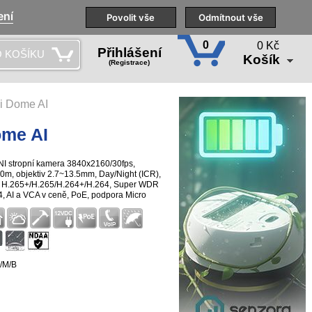
ení
Naše pobočky
Technická podpora
Povolit vše
Školení
Odmítnout vše
CS
0
0 Kč
Přihlášení
 KOŠÍKU
Košík
(Registrace)
i Dome AI
me AI
I stropní kamera 3840x2160/30fps,
50m, objektiv 2.7~13.5mm, Day/Night (ICR),
e H.265+/H.265/H.264+/H.264, Super WDR
.4, AI a VCA v ceně, PoE, podpora Micro
eně.
/M/B