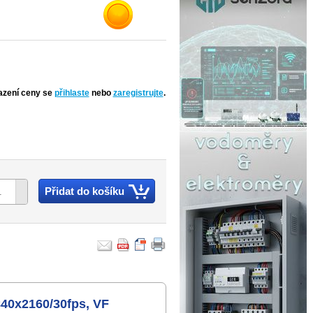
azení ceny se
přihlaste
nebo
zaregistrujte
.
Přidat do košíku
40x2160/30fps, VF