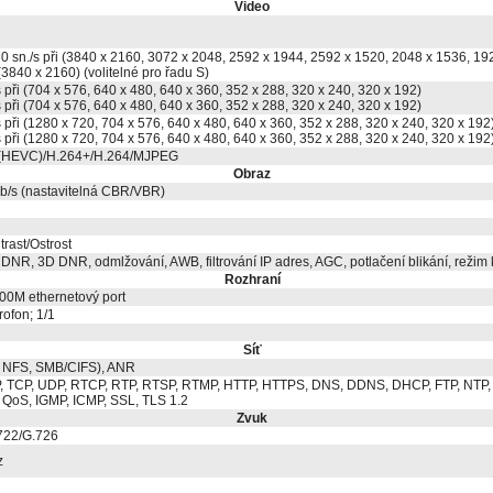
Video
0 sn./s při (3840 x 2160, 3072 x 2048, 2592 x 1944, 2592 x 1520, 2048 x 1536, 19
(3840 x 2160) (volitelné pro řadu S)
s při (704 x 576, 640 x 480, 640 x 360, 352 x 288, 320 x 240, 320 x 192)
s při (704 x 576, 640 x 480, 640 x 360, 352 x 288, 320 x 240, 320 x 192)
s při (1280 x 720, 704 x 576, 640 x 480, 640 x 360, 352 x 288, 320 x 240, 320 x 192
s při (1280 x 720, 704 x 576, 640 x 480, 640 x 360, 352 x 288, 320 x 240, 320 x 192
(HEVC)/H.264+/H.264/MJPEG
Obraz
Mb/s (nastavitelná CBR/VBR)
trast/Ostrost
NR, 3D DNR, odmlžování, AWB, filtrování IP adres, AGC, potlačení blikání, režim 
Rozhraní
0M ethernetový port
ofon; 1/1
Síť
 NFS, SMB/CIFS), ANR
P, TCP, UDP, RTCP, RTP, RTSP, RTMP, HTTP, HTTPS, DNS, DDNS, DHCP, FTP, NTP,
 QoS, IGMP, ICMP, SSL, TLS 1.2
Zvuk
722/G.726
z