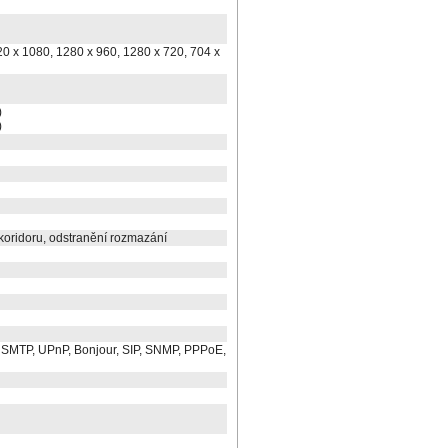
20 x 1080, 1280 x 960, 1280 x 720, 704 x
)
)
koridoru, odstranění rozmazání
 SMTP, UPnP, Bonjour, SIP, SNMP, PPPoE,