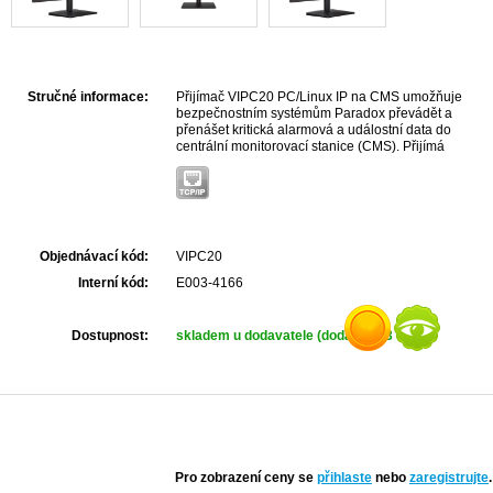
Stručné informace:
Přijímač VIPC20 PC/Linux IP na CMS umožňuje
bezpečnostním systémům Paradox převádět a
přenášet kritická alarmová a událostní data do
centrální monitorovací stanice (CMS). Přijímá
signály z ústředen Paradox řady M, převádí je do
standardního formátu a odesílá je do CMS ke
zpracování.
Objednávací kód:
VIPC20
Interní kód:
E003-4166
Dostupnost:
skladem u dodavatele (dodání do 3 dnů)
Pro zobrazení ceny se
přihlaste
nebo
zaregistrujte
.