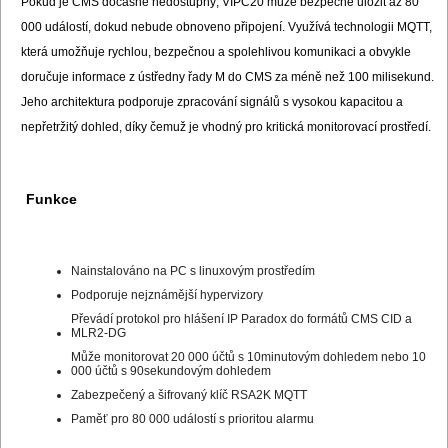
Pokud je CMS dočasně nedostupný, VIPC20 může bezpečně uložit až 80
000 událostí, dokud nebude obnoveno připojení. Využívá technologii MQTT,
která umožňuje rychlou, bezpečnou a spolehlivou komunikaci a obvykle
doručuje informace z ústředny řady M do CMS za méně než 100 milisekund.
Jeho architektura podporuje zpracování signálů s vysokou kapacitou a
nepřetržitý dohled, díky čemuž je vhodný pro kritická monitorovací prostředí.
Funkce
Nainstalováno na PC s linuxovým prostředím
Podporuje nejznámější hypervizory
Převádí protokol pro hlášení IP Paradox do formátů CMS CID a
MLR2-DG
Může monitorovat 20 000 účtů s 10minutovým dohledem nebo 10
000 účtů s 90sekundovým dohledem
Zabezpečený a šifrovaný klíč RSA2K MQTT
Paměť pro 80 000 událostí s prioritou alarmu