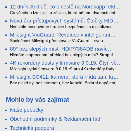
12 dní v Arktidě: co o cestě na Nordkapp řekla
data ze SMARTBOX 2 MAX
Co všechno lze zjistit o zásilce, která během dvanácti dní
projede Arktidou? SMARTBOX 2 MAX jsme vzali na trasu z
Nová éra přístupových systémů: Čtečky HID
Tromsø přes Lofoty, Kirunu a finské Laponsko až na
Signo
Nordkapp. Bez jediného dobití, v mrazu až −13 °C a mimo
Neustále posouváme hranice bezpečnosti a digitalizace.
stabilní mobilní signál zaznamenával polohu, teplotu, světlo,
Rádi bychom Vám proto představili naši nejnovější nabídku
Milesight VioGuard: Revoluce v inteligentní
otřesy i náklon. Výsledkem není jen čára na mapě, ale
v oblasti kontroly přístupu – moderní a vysoce univerzální
detekci dopravních přestupků
podrobný datový příběh celé cesty.
čtečky HID Signo.
Společnost Milesight představuje VioGuard – svou
nejnovější proprietární technologii pro pokročilou detekci
80° bez slepých míst. HDIP738ADB navíc
dopravních přestupků. Tento systém, poháněný
streamuje na YouTube – bez PC.
sofistikovanými algoritmy umělé inteligence (AI), je navržen
Hledáte stoprocentní přehled bez slepých míst? Stropní
tak, aby poskytoval komplexní nástroje pro vymáhání
panoramatická kamera HDIP738ADB skládá obraz ze dvou
4K rekordéry dostaly firmware 9.0.19. Čtyři věci,
dopravních předpisů, zvyšoval bezpečnost na silnicích a
4MP senzorů SONY do jednoho čistého 180° záběru bez
které musíte vědět.
optimalizoval plynulost dopravy v moderních městech.
zkreslení. K tomu přidává AI detekci osob a vozidel,
Milesight vydal firmware 9.0.19-r9 pro 4K rekordéry řady
obousměrný zvuk a unikátní možnost přímého vysílání na
H.265. Pokud tyhle systémy instalujete, jsou tu čtyři věci,
Milesight SC411: kamera, která hlídá tam, kam
YouTube – bez běžícího počítače.
které vám zjednoduší práci – a jedna z nich vám ušetří
kabel nedosáhne
spoustu zbytečných výjezdů k zákazníkům.
Bez elektřiny, bez internetu, bez kabelů. Solární napájení,
4G LTE a trojitá detekce PIR × AOV × AI hlídají staveniště,
pole i odlehlé objekty – a alarm s důkazem pošlou rovnou na
váš telefon. Podívejte se na video.
Mohlo by vás zajímat
Naše pobočky
Obchodní podmínky & Reklamační řád
Technická podpora