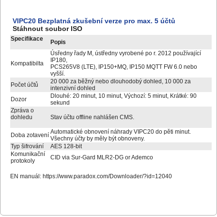
VIPC20 Bezplatná zkušební verze pro max. 5 účtů
Stáhnout soubor ISO
Specifikace
Popis
Úsředny řady M, ústředny vyrobené po r. 2012 používající
IP180,
Kompatibilta
PCS265V8 (LTE), IP150+MQ, IP150 MQTT FW 6.0 nebo
vyšší.
20 000 za běžný nebo dlouhodobý dohled, 10 000 za
Počet účtů
intenzivní dohled
Dlouhé: 20 minut, 10 minut, Výchozí: 5 minut, Krátké: 90
Dozor
sekund
Zpráva o
dohledu
Stav účtu offline nahlášen CMS.
Automatické obnovení náhrady VIPC20 do pěti minut.
Doba zotavení
Všechny účty by měly být obnoveny.
Typ šifrování
AES 128-bit
Komunikační
CID via Sur-Gard MLR2-DG or Ademco
protokoly
EN manuál:
https://www.paradox.com/Downloader/?id=12040