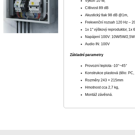
Výkon 10 W,
Citlivost 89 dB
Akustický tlak 98 dB @1m,
Frekvenční rozsah 120 Hz – 2
1x 1" výškový reproduktor, 1x 
Napájení 100V: 10W/5W/2,5W
Audio IN: 100V
Základní parametry
Provozní teplota -10°~45°
Konstrukce plastová (tělo: PC,
Rozměry 243 × 215mm
Hmotnost cca 2,7 kg,
Montáž závěsná.