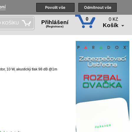
ení
Naše pobočky
Technická podpora
Povolit vše
Školení
Odmítnout vše
CS
0
0 Kč
Přihlášení
 KOŠÍKU
Košík
(Registrace)
or, 10 W, akustický tlak 98 dB @1m