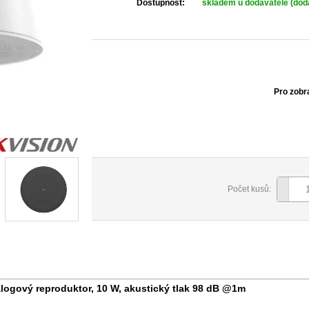
Dostupnost:
skladem u dodavatele (dodá
Pro zobr
Počet kusů:
ogový reproduktor, 10 W, akustický tlak 98 dB @1m