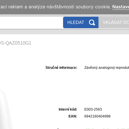
zaci reklam a analýze návštěvnosti soubory cookie.
Nastav
HLEDAT
VKLÁDAT DO
DS-QAZ0510G1
Stručné informace:
Závěsný analogový reprodukt
Interní kód:
E003-2563
EAN:
6942160404998