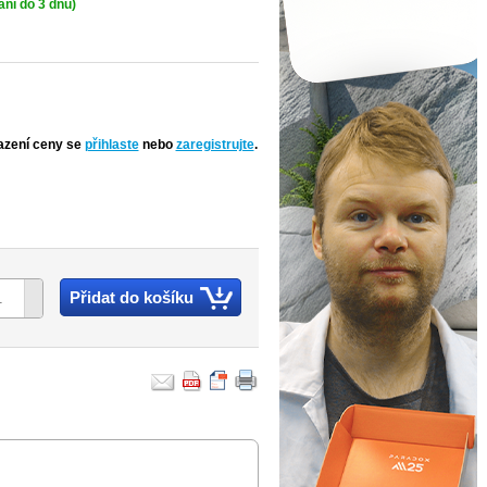
ní do 3 dnů)
azení ceny se
přihlaste
nebo
zaregistrujte
.
Přidat do košíku