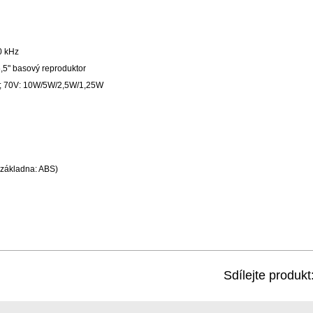
0 kHz
6,5" basový reproduktor
; 70V: 10W/5W/2,5W/1,25W
 základna: ABS)
Sdílejte produkt