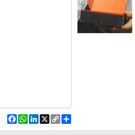
Facebook
WhatsApp
LinkedIn
X
Copy
Share
:
Link