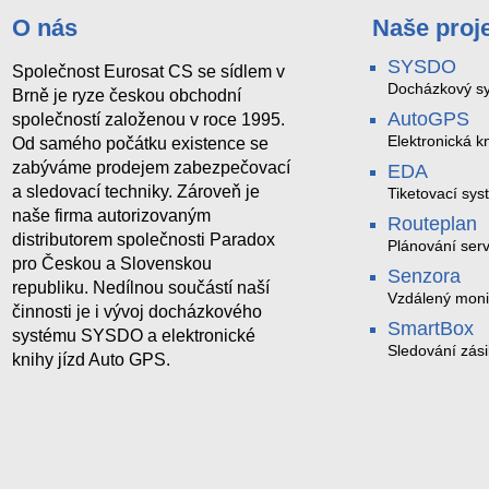
O nás
Naše proj
SYSDO
Společnost Eurosat CS se sídlem v
Docházkový sy
Brně je ryze českou obchodní
AutoGPS
společností založenou v roce 1995.
Elektronická kn
Od samého počátku existence se
zabýváme prodejem zabezpečovací
EDA
a sledovací techniky. Zároveň je
Tiketovací sys
naše firma autorizovaným
Routeplan
distributorem společnosti Paradox
Plánování serv
pro Českou a Slovenskou
Senzora
republiku. Nedílnou součástí naší
Vzdálený moni
činnosti je i vývoj docházkového
LoRaWAN
SmartBox
systému SYSDO a elektronické
Sledování zási
knihy jízd Auto GPS.
trasách