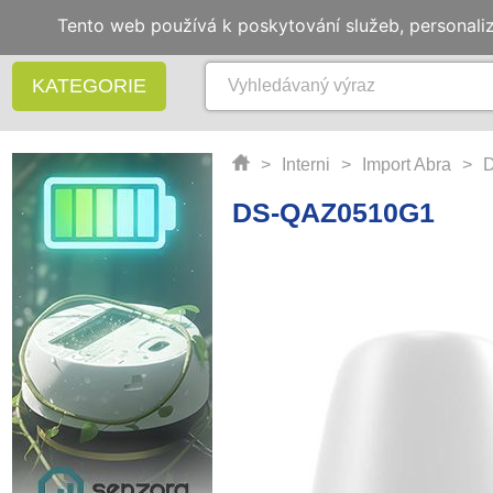
Tento web používá k poskytování služeb, personali
KATEGORIE
>
Interni
>
Import Abra
>
DS-QAZ0510G1