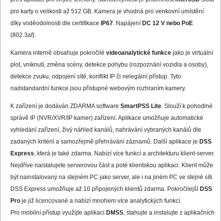
pro karty o velikosti až 512 GB. Kamera je vhodná pro venkovní umístění
díky voděodolnosti dle certifikace
IP67
. Napájení
DC 12 V nebo PoE
(802.3af).
Kamera interně obsahuje pokročilé
videoanalytické funkce
jako je virtuální
plot, vniknutí, změna scény, detekce pohybu (rozpoznání vozidla a osoby),
detekce zvuku, odpojení sítě, konflikt IP či nelegální přístup. Tyto
nadstandardní funkce jsou přístupné webovým rozhraním kamery.
K zařízení je dodáván ZDARMA software
SmartPSS Lite
. Slouží k pohodlné
správě IP (NVR/XVR/IP kamer) zařízení. Aplikace umožňuje automatické
vyhledání zařízení, živý náhled kanálů, nahrávání vybraných kanálů dle
zadaných kritérií a samozřejmě přehrávání záznamů. Další aplikace je
DSS
Express
, která je také zdarma. Nabízí více funkcí a architekturu klient-server.
Nejdříve naistalujete serverovou část a poté klientskou aplikaci. Klient může
být nainstalovaný na stejném PC jako server, ale i na jiném PC ve stejné síti.
DSS Express umožňuje až 10 připojených klientů zdarma. Pokročilejší
DSS
Pro
je již licencované a nabízí mnohem více analytických funkcí.
Pro mobilní přístup využijte aplikaci
DMSS
; stahujte a instalujte z aplikačních