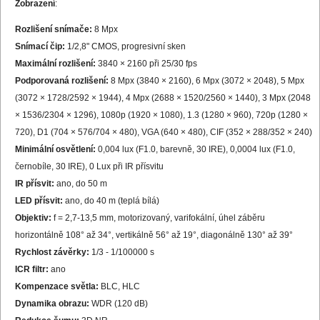
Zobrazení
:
Rozlišení snímače:
8 Mpx
Snímací čip:
1/2,8" CMOS, progresivní sken
Maximální rozlišení:
3840 × 2160 při 25/30 fps
Podporovaná rozlišení:
8 Mpx (3840 × 2160), 6 Mpx (3072 × 2048), 5 Mpx
(3072 × 1728/2592 × 1944), 4 Mpx (2688 × 1520/2560 × 1440), 3 Mpx (2048
× 1536/2304 × 1296), 1080p (1920 × 1080), 1.3 (1280 × 960), 720p (1280 ×
720), D1 (704 × 576/704 × 480), VGA (640 × 480), CIF (352 × 288/352 × 240)
Minimální osvětlení:
0,004 lux (F1.0, barevně, 30 IRE), 0,0004 lux (F1.0,
černobíle, 30 IRE), 0 Lux při IR přísvitu
IR přísvit:
ano, do 50 m
LED přísvit:
ano, do 40 m (teplá bílá)
Objektiv:
f = 2,7-13,5 mm, motorizovaný, varifokální, úhel záběru
horizontálně 108° až 34°, vertikálně 56° až 19°, diagonálně 130° až 39°
Rychlost závěrky:
1/3 - 1/100000 s
ICR filtr:
ano
Kompenzace světla:
BLC, HLC
Dynamika obrazu:
WDR (120 dB)