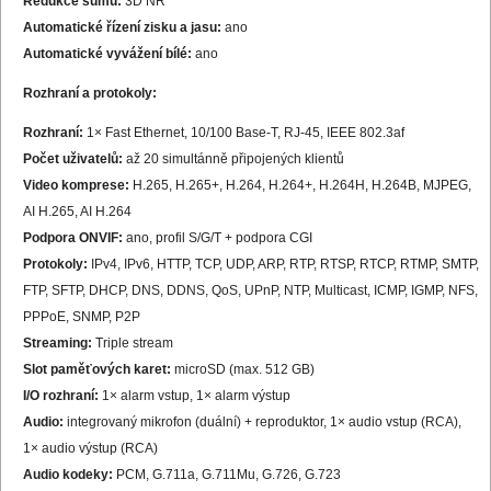
Redukce šumu:
3D NR
Automatické řízení zisku a jasu:
ano
Automatické vyvážení bílé:
ano
Rozhraní a protokoly:
Rozhraní:
1× Fast Ethernet, 10/100 Base-T, RJ-45, IEEE 802.3af
Počet uživatelů:
až 20 simultánně připojených klientů
Video komprese:
H.265, H.265+, H.264, H.264+, H.264H, H.264B, MJPEG,
AI H.265, AI H.264
Podpora ONVIF:
ano, profil S/G/T + podpora CGI
Protokoly:
IPv4, IPv6, HTTP, TCP, UDP, ARP, RTP, RTSP, RTCP, RTMP, SMTP,
FTP, SFTP, DHCP, DNS, DDNS, QoS, UPnP, NTP, Multicast, ICMP, IGMP, NFS,
PPPoE, SNMP, P2P
Streaming:
Triple stream
Slot paměťových karet:
microSD (max. 512 GB)
I/O rozhraní:
1× alarm vstup, 1× alarm výstup
Audio:
integrovaný mikrofon (duální) + reproduktor, 1× audio vstup (RCA),
1× audio výstup (RCA)
Audio kodeky:
PCM, G.711a, G.711Mu, G.726, G.723