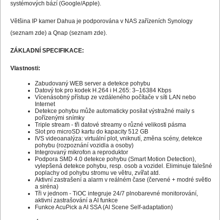
systémových bází (Google/Apple).
Většina IP kamer Dahua je podporována v NAS zařízeních Synology
(
seznam zde
) a Qnap (
seznam zde
).
ZÁKLADNÍ SPECIFIKACE:
Vlastnosti:
Zabudovaný WEB server a detekce pohybu
Datový tok pro kodek H.264 i H.265: 3–16384 Kbps
Vícenásobný přístup ze vzdáleného počítače v síti LAN nebo
Internet
Detekce pohybu může automaticky posílat výstražné maily s
pořízenými snímky
Triple stream - tři datové streamy o různé velikosti pásma
Slot pro microSD kartu do kapacity 512 GB
IVS videoanalýza: virtuální plot, vniknutí, změna scény, detekce
pohybu (rozpoznání vozidla a osoby)
Integrovaný mikrofon a reproduktor
Podpora SMD 4.0 detekce pohybu (Smart Motion Detection),
vylepšená detekce pohybu, resp. osob a vozidel. Eliminuje falešné
poplachy od pohybu stromu ve větru, zvířat atd.
Aktivní zastrašení a alarm v reálném čase (červené + modré světlo
a siréna)
Tři v jednom - TiOC integruje 24/7 plnobarevné monitorování,
aktivní zastrašování a AI funkce
Funkce AcuPick a AI SSA (AI Scene Self-adaptation)