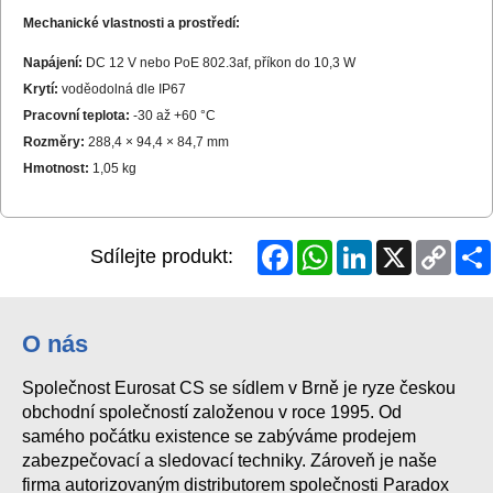
Mechanické vlastnosti a prostředí:
Napájení:
DC 12 V nebo PoE 802.3af, příkon do 10,3 W
Krytí:
voděodolná dle IP67
Pracovní teplota:
-30 až +60 °C
Rozměry:
288,4 × 94,4 × 84,7 mm
Hmotnost:
1,05 kg
Facebook
WhatsApp
LinkedIn
X
Copy
Sdílejte produkt:
Link
O nás
Společnost Eurosat CS se sídlem v Brně je ryze českou
obchodní společností založenou v roce 1995. Od
samého počátku existence se zabýváme prodejem
zabezpečovací a sledovací techniky. Zároveň je naše
firma autorizovaným distributorem společnosti Paradox