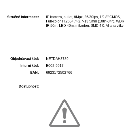
Stručné informace:
IP kamera, bullet, 8Mpx, 25/30fps, 1/2,8" CMOS,
Full-color, H.265+, f=2,7-13,5mm (108°-34°), WDR,
IR 50m, LED 40m, mikrofon, SMD 4.0, AI analytiky
Objednávací kód:
NETDAH3789
Interní kód:
E002-9917
EAN:
6923172502766
Dostupnost: