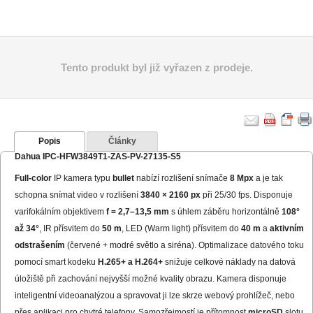
Tento produkt byl již vyřazen z prodeje.
Popis
Články
Dahua IPC-HFW3849T1-ZAS-PV-27135-S5
Full-color
IP kamera typu
bullet
nabízí rozlišení snímače
8 Mpx
a je tak
schopna snímat video v rozlišení
3840 × 2160 px
při 25/30 fps. Disponuje
varifokálním objektivem
f = 2,7–13,5 mm
s úhlem záběru horizontálně
108°
až 34°
, IR přísvitem do
50 m
, LED (Warm light) přísvitem do
40 m
a
aktivním
odstrašením
(červené + modré světlo a siréna). Optimalizace datového toku
pomocí smart kodeku
H.265+ a H.264+
snižuje celkové náklady na datová
úložiště při zachování nejvyšší možné kvality obrazu. Kamera disponuje
inteligentní videoanalýzou a spravovat ji lze skrze webový prohlížeč, nebo
přes aplikaci pro chytré telefony. Samozřejmostí je přítomnost
microSD
slotu