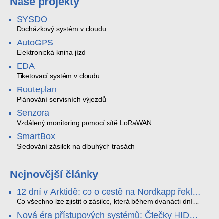
Naše projekty
SYSDO
Docházkový systém v cloudu
AutoGPS
Elektronická kniha jízd
EDA
Tiketovací systém v cloudu
Routeplan
Plánování servisních výjezdů
Senzora
Vzdálený monitoring pomocí sítě LoRaWAN
SmartBox
Sledování zásilek na dlouhých trasách
Nejnovější články
12 dní v Arktidě: co o cestě na Nordkapp řekla
data ze SMARTBOX 2 MAX
Co všechno lze zjistit o zásilce, která během dvanácti dní
projede Arktidou? SMARTBOX 2 MAX jsme vzali na trasu z
Nová éra přístupových systémů: Čtečky HID
Tromsø přes Lofoty, Kirunu a finské Laponsko až na