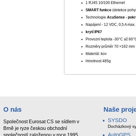
1 RJ45 10/100 Ethernet
SMART funkce
(detekce pohybu
Technologie
AcuSense
- pokr
Napájení - 12 VDC, 0,5 A max. 
krytí IP67
Provozní teplota -30°C až 60°
Rozměry průměr 70 ×162 mm
Materiál: kov
Hmotnost 485g
O nás
Naše proj
SYSDO
Společnost Eurosat CS se sídlem v
Docházkový sy
Brně je ryze českou obchodní
AutoGPS
společností založenou v roce 1995.