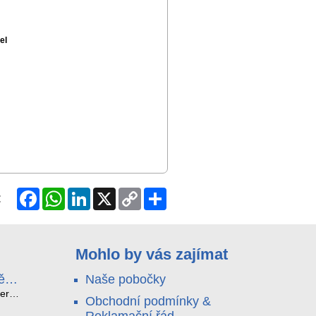
el
Facebook
WhatsApp
LinkedIn
X
Copy
Share
:
Link
Mohlo by vás zajímat
ě
Naše pobočky
e
terá
Obchodní podmínky &
idou?
Reklamační řád