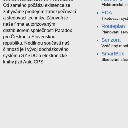
Elektronická kn
Od samého počátku existence se
zabýváme prodejem zabezpečovací
EDA
a sledovací techniky. Zároveň je
Tiketovací sys
naše firma autorizovaným
Routeplan
distributorem společnosti Paradox
Plánování serv
pro Českou a Slovenskou
Senzora
republiku. Nedílnou součástí naší
Vzdálený moni
činnosti je i vývoj docházkového
LoRaWAN
SmartBox
systému SYSDO a elektronické
Sledování zási
knihy jízd Auto GPS.
trasách