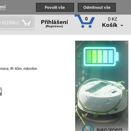
ení
Naše pobočky
Technická podpora
Povolit vše
Školení
Odmítnout vše
CS
0
0 Kč
Přihlášení
 KOŠÍKU
Košík
(Registrace)
mera; IR 40m, mikrofon