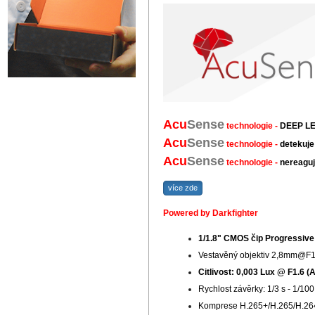
Acu
Sense
technologie -
DEEP LEA
Acu
Sense
technologie -
detekuje
Acu
S
ense
technologie -
nereaguje
více zde
Powered by Darkfighter
1/1.8" CMOS čip Progressive
Vestavěný objektiv 2,8mm@F1.6/
Citlivost: 0,003
Lux @ F1.6 (A
Rychlost závěrky: 1/3 s - 1/100
Komprese H.265+/H.265/H.2