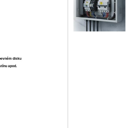
 pevném disku
stínu apod.