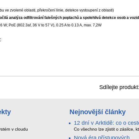
 ve zvolené oblasti, překročení linie, detekce vystoupení z oblasti)
očilá analýza odfiltrování falešných poplachů a spolehlivá detekce osob a vozid
6 W; PoE (802.3af, 36 V to 57 V), 0.25 A to 0.13 A, max. 7,2W
C
Sdílejte produkt
ekty
Nejnovější články
12 dní v Arktidě: co o cest
na Nordkapp řekla data z
stém v cloudu
Co všechno lze zjistit o zásilce, k
během dvanácti dní projede Arkt
SMARTBOX 2 MAX
Nová éra přístupových
SMARTBOX 2 MAX jsme vzali na