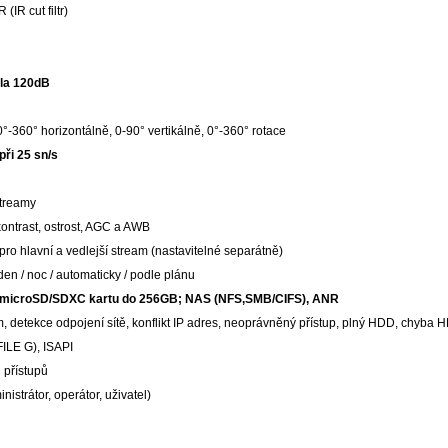
IR cut filtr)
la 120dB
0°-360° horizontálně, 0-90° vertikálně, 0°-360° rotace
při 25 sn/s
streamy
kontrast, ostrost, AGC a AWB
pro hlavní a vedlejší stream (nastavitelné separátně)
en / noc / automaticky / podle plánu
a microSD/SDXC kartu do 256GB; NAS (NFS,SMB/CIFS), ANR
, detekce odpojení sítě, konflikt IP adres, neoprávněný přístup, plný HDD, chyba 
ILE G), ISAPI
 přístupů
istrátor, operátor, uživatel)