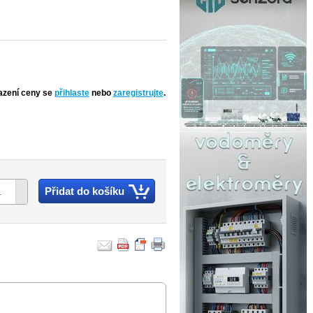
azení ceny se
přihlaste
nebo
zaregistrujte
.
Přidat do košíku