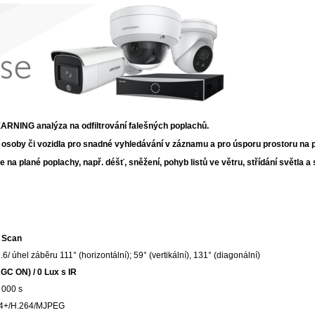
RNING analýza na odfiltrování falešných poplachů.
 osoby či vozidla pro snadné vyhledávání v záznamu a pro úsporu prostoru na
 na plané poplachy, např. déšť, sněžení, pohyb listů ve větru, střídání světla a 
 Scan
 úhel záběru 111° (horizontální); 59° (vertikální), 131° (diagonální)
GC ON) / 0 Lux s IR
 000 s
64+/H.264/MJPEG