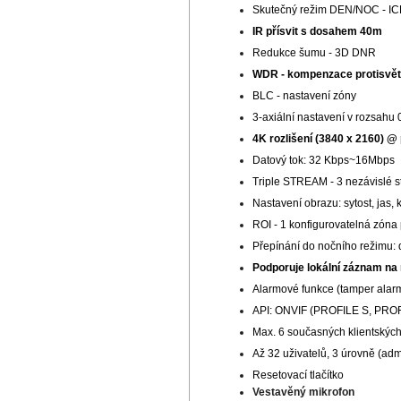
Skutečný režim DEN/NOC - ICR (
IR přísvit s dosahem 40m
Redukce šumu - 3D DNR
WDR - kompenzace protisvět
BLC - nastavení zóny
3-axiální nastavení v rozsahu 
4K rozlišení (3840 x 2160) @ 
Datový tok: 32 Kbps~16Mbps
Triple STREAM - 3 nezávislé 
Nastavení obrazu: sytost, jas, 
ROI - 1 konfigurovatelná zóna 
Přepínání do nočního režimu: d
Podporuje lokální záznam n
Alarmové funkce (tamper alarm
API: ONVIF (PROFILE S, PROF
Max. 6 současných klientských
Až 32 uživatelů, 3 úrovně (admin
Resetovací tlačítko
Vestavěný mikrofon