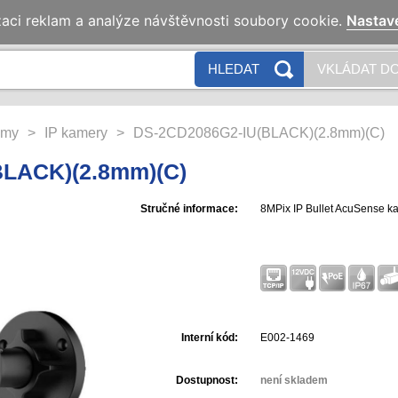
zaci reklam a analýze návštěvnosti soubory cookie.
Nastav
HLEDAT
VKLÁDAT DO
émy
>
IP kamery
>
DS-2CD2086G2-IU(BLACK)(2.8mm)(C)
LACK)(2.8mm)(C)
Stručné informace:
8MPix IP Bullet AcuSense ka
Interní kód:
E002-1469
Dostupnost:
není skladem