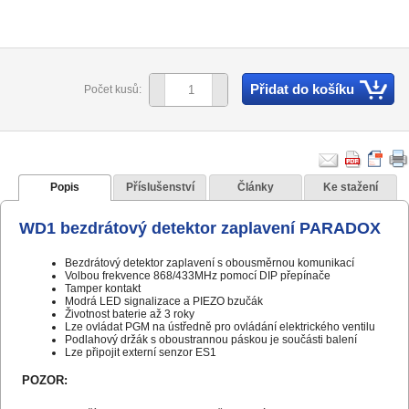
Přidat do košíku
Počet kusů:
Popis
Příslušenství
Články
Ke stažení
WD1 bezdrátový detektor zaplavení PARADOX
Bezdrátový detektor zaplavení s obousměrnou komunikací
Volbou frekvence 868/433MHz pomocí DIP přepínače
Tamper kontakt
Modrá LED signalizace a PIEZO bzučák
Životnost baterie až 3 roky
Lze ovládat PGM na ústředně pro ovládání elektrického ventilu
Podlahový držák s oboustrannou páskou je součásti balení
Lze připojit externí senzor ES1
POZOR: