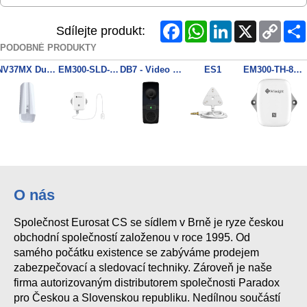
Facebook
WhatsApp
LinkedIn
X
Copy
Sdílejte produkt:
Link
PODOBNÉ PRODUKTY
NV37MX Dual Detector, Antimasking, PET
EM300-SLD-868M
DB7 - Video FHD/HiFi Audio Zvonek WiFi (černý)
ES1
EM300-TH-868M
O nás
Společnost Eurosat CS se sídlem v Brně je ryze českou
obchodní společností založenou v roce 1995. Od
samého počátku existence se zabýváme prodejem
zabezpečovací a sledovací techniky. Zároveň je naše
firma autorizovaným distributorem společnosti Paradox
pro Českou a Slovenskou republiku. Nedílnou součástí