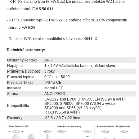
- K RTX3 staršího typu (v. FW 5.xx) lze přidat nový detektor WD1,ale je
potřeba nahrát FW
5.50.011
-
K RTX3 nového typu (v. FW 6.xx) je potřeba mít pro 100% kompatibilitu
nahraný FW 6.28.
-
Detektor WD1
není
kompatibilní s klávesnicí K641LX
Technické parametry:
Ochranný kontakt
ANO
Napájení
1 x 1.5V AA alkalická baterie, hlídání stavu
Průměrná životnost
3 roky
Provozní teplota
0 ˚C do + 50 ˚C
Krytí a certifikát
IP67 a CE
Indikace
Modrá LED
Siréna
ANO, PIEZO
EVO192 and EVOHD, MG505EN (V6.94 a vyšší)
SP5500, SP6000, SP7000 (V6.94 a vyšší)
Kompatibilita
SP4000 and SP65 (V5.28 a vyšší)
RTX3 (V5.50 a vyšší)
Rozměry
83.5 x 88.7 x 22.9mm