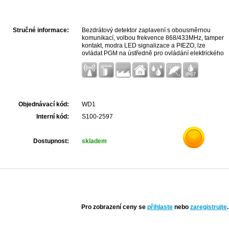
Stručné informace:
Bezdrátový detektor zaplavení s obousměrnou
komunikací, volbou frekvence 868/433MHz, tamper
kontakt, modra LED signalizace a PIEZO, lze
ovládat PGM na ústředně pro ovládání elektrického
ventilu, podlahový držák s oboustrannou páskou,
lze připojit externí senzor ES1.
Objednávací kód:
WD1
Interní kód:
S100-2597
Dostupnost:
skladem
Pro zobrazení ceny se
přihlaste
nebo
zaregistrujte
.