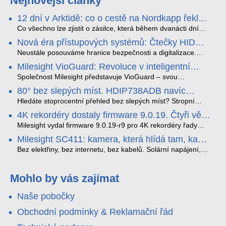
Nejnovější články
12 dní v Arktidě: co o cestě na Nordkapp řekla
data ze SMARTBOX 2 MAX
Co všechno lze zjistit o zásilce, která během dvanácti dní
projede Arktidou? SMARTBOX 2 MAX jsme vzali na trasu z
Nová éra přístupových systémů: Čtečky HID
Tromsø přes Lofoty, Kirunu a finské Laponsko až na
Signo
Nordkapp. Bez jediného dobití, v mrazu až −13 °C a mimo
Neustále posouváme hranice bezpečnosti a digitalizace.
stabilní mobilní signál zaznamenával polohu, teplotu, světlo,
Rádi bychom Vám proto představili naši nejnovější nabídku
Milesight VioGuard: Revoluce v inteligentní
otřesy i náklon. Výsledkem není jen čára na mapě, ale
v oblasti kontroly přístupu – moderní a vysoce univerzální
detekci dopravních přestupků
podrobný datový příběh celé cesty.
čtečky HID Signo.
Společnost Milesight představuje VioGuard – svou
nejnovější proprietární technologii pro pokročilou detekci
80° bez slepých míst. HDIP738ADB navíc
dopravních přestupků. Tento systém, poháněný
streamuje na YouTube – bez PC.
sofistikovanými algoritmy umělé inteligence (AI), je navržen
Hledáte stoprocentní přehled bez slepých míst? Stropní
tak, aby poskytoval komplexní nástroje pro vymáhání
panoramatická kamera HDIP738ADB skládá obraz ze dvou
4K rekordéry dostaly firmware 9.0.19. Čtyři věci,
dopravních předpisů, zvyšoval bezpečnost na silnicích a
4MP senzorů SONY do jednoho čistého 180° záběru bez
které musíte vědět.
optimalizoval plynulost dopravy v moderních městech.
zkreslení. K tomu přidává AI detekci osob a vozidel,
Milesight vydal firmware 9.0.19-r9 pro 4K rekordéry řady
obousměrný zvuk a unikátní možnost přímého vysílání na
H.265. Pokud tyhle systémy instalujete, jsou tu čtyři věci,
Milesight SC411: kamera, která hlídá tam, kam
YouTube – bez běžícího počítače.
které vám zjednoduší práci – a jedna z nich vám ušetří
kabel nedosáhne
spoustu zbytečných výjezdů k zákazníkům.
Bez elektřiny, bez internetu, bez kabelů. Solární napájení,
4G LTE a trojitá detekce PIR × AOV × AI hlídají staveniště,
pole i odlehlé objekty – a alarm s důkazem pošlou rovnou na
váš telefon. Podívejte se na video.
Mohlo by vás zajímat
Naše pobočky
Obchodní podmínky & Reklamační řád