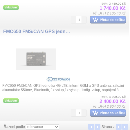
30VDC, roz...
-50%
3 480.00 Kč
1 740.00 Kč
skladem
vč. DPH 2 105.40 Kč
Přidat do košíku
FMC650 FMS/CAN GPS jednotka 4G LTE
FMC650 FMS/CAN GPS jednotka 4G LTE, interní GSM a GPS anténa, záložní
akumulátor 550mA, Bluetooth, 1x vstup,1x výstup, 1xdig. vstup, napájení 8 –
32VD...
-50%
4 800.00 Kč
2 400.00 Kč
skladem
vč. DPH 2 904.00 Kč
Přidat do košíku
Řazení podle
Strana
z