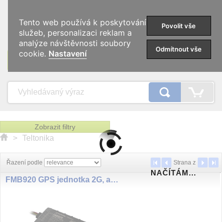
0
Tento web používá k poskytování
Povolit vše
služeb, personalizaci reklam a
analýze návštěvnosti soubory
Odmítnout vše
cookie.
Nastavení
KATEGORIE
Zobrazit filtry
>
Teltonika
Řazení podle
Strana
z
NAČÍTÁM...
FMB920 GPS jednotka 2G, aku.170mA, BT