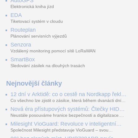
AutoGPS
Elektronická kniha jízd
EDA
Tiketovací systém v cloudu
Routeplan
Plánování servisních výjezdů
Senzora
Vzdálený monitoring pomocí sítě LoRaWAN
SmartBox
Sledování zásilek na dlouhých trasách
Nejnovější články
12 dní v Arktidě: co o cestě na Nordkapp řekla
data ze SMARTBOX 2 MAX
Co všechno lze zjistit o zásilce, která během dvanácti dní
projede Arktidou? SMARTBOX 2 MAX jsme vzali na trasu z
Nová éra přístupových systémů: Čtečky HID
Tromsø přes Lofoty, Kirunu a finské Laponsko až na
Signo
Nordkapp. Bez jediného dobití, v mrazu až −13 °C a mimo
Neustále posouváme hranice bezpečnosti a digitalizace.
stabilní mobilní signál zaznamenával polohu, teplotu, světlo,
Rádi bychom Vám proto představili naši nejnovější nabídku
Milesight VioGuard: Revoluce v inteligentní
otřesy i náklon. Výsledkem není jen čára na mapě, ale
v oblasti kontroly přístupu – moderní a vysoce univerzální
detekci dopravních přestupků
podrobný datový příběh celé cesty.
čtečky HID Signo.
Společnost Milesight představuje VioGuard – svou
nejnovější proprietární technologii pro pokročilou detekci