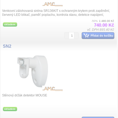
Venkovní zálohovaná siréna SR136KIT s ochranným krytem proti zapěnění,
červený LED blikač, paměť poplachu, kontrola stavu, detekce napájení,
certifikát EN5...
-50%
1 480.00 Kč
740.00 Kč
skladem
vč. DPH 895.40 Kč
Přidat do košíku
SN2
Stěnový držák detektor MOUSE
skladem