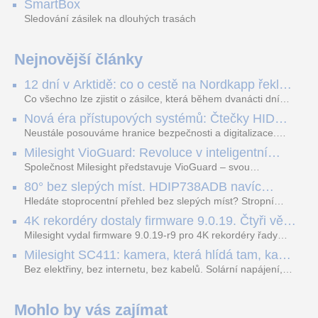
SmartBox
Sledování zásilek na dlouhých trasách
Nejnovější články
12 dní v Arktidě: co o cestě na Nordkapp řekla
data ze SMARTBOX 2 MAX
Co všechno lze zjistit o zásilce, která během dvanácti dní
projede Arktidou? SMARTBOX 2 MAX jsme vzali na trasu z
Nová éra přístupových systémů: Čtečky HID
Tromsø přes Lofoty, Kirunu a finské Laponsko až na
Signo
Nordkapp. Bez jediného dobití, v mrazu až −13 °C a mimo
Neustále posouváme hranice bezpečnosti a digitalizace.
stabilní mobilní signál zaznamenával polohu, teplotu, světlo,
Rádi bychom Vám proto představili naši nejnovější nabídku
Milesight VioGuard: Revoluce v inteligentní
otřesy i náklon. Výsledkem není jen čára na mapě, ale
v oblasti kontroly přístupu – moderní a vysoce univerzální
detekci dopravních přestupků
podrobný datový příběh celé cesty.
čtečky HID Signo.
Společnost Milesight představuje VioGuard – svou
nejnovější proprietární technologii pro pokročilou detekci
80° bez slepých míst. HDIP738ADB navíc
dopravních přestupků. Tento systém, poháněný
streamuje na YouTube – bez PC.
sofistikovanými algoritmy umělé inteligence (AI), je navržen
Hledáte stoprocentní přehled bez slepých míst? Stropní
tak, aby poskytoval komplexní nástroje pro vymáhání
panoramatická kamera HDIP738ADB skládá obraz ze dvou
4K rekordéry dostaly firmware 9.0.19. Čtyři věci,
dopravních předpisů, zvyšoval bezpečnost na silnicích a
4MP senzorů SONY do jednoho čistého 180° záběru bez
které musíte vědět.
optimalizoval plynulost dopravy v moderních městech.
zkreslení. K tomu přidává AI detekci osob a vozidel,
Milesight vydal firmware 9.0.19-r9 pro 4K rekordéry řady
obousměrný zvuk a unikátní možnost přímého vysílání na
H.265. Pokud tyhle systémy instalujete, jsou tu čtyři věci,
Milesight SC411: kamera, která hlídá tam, kam
YouTube – bez běžícího počítače.
které vám zjednoduší práci – a jedna z nich vám ušetří
kabel nedosáhne
spoustu zbytečných výjezdů k zákazníkům.
Bez elektřiny, bez internetu, bez kabelů. Solární napájení,
4G LTE a trojitá detekce PIR × AOV × AI hlídají staveniště,
pole i odlehlé objekty – a alarm s důkazem pošlou rovnou na
váš telefon. Podívejte se na video.
Mohlo by vás zajímat