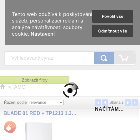
0
Tento web používá k poskytování
Povolit vše
služeb, personalizaci reklam a
analýze návštěvnosti soubory
Odmítnout vše
cookie.
Nastavení
KATEGORIE
Zobrazit filtry
>
AMC
Řazení podle
Strana
z
NAČÍTÁM...
BLADE 01 RED + TP1213 1.3Ah 12V