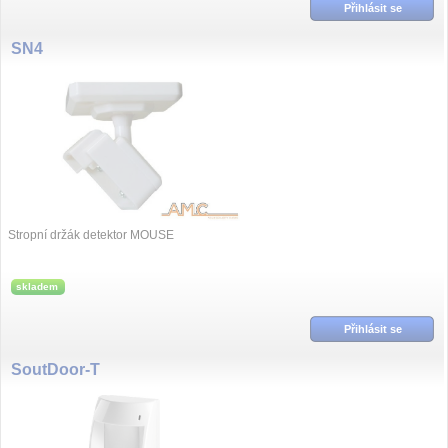
Přihlásit se
SN4
Stropní držák detektor MOUSE
skladem
Přihlásit se
SoutDoor-T