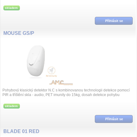
15m a 90 °...
skladem
Přihlásit se
MOUSE GS/P
Pohybový klasický detektor N.C s kombinovanou technologii detekce pomocí
PIR a tříštění skla - audio, PET imunity do 15kg, dosah detekce pohybu
15mx90°...
skladem
Přihlásit se
BLADE 01 RED