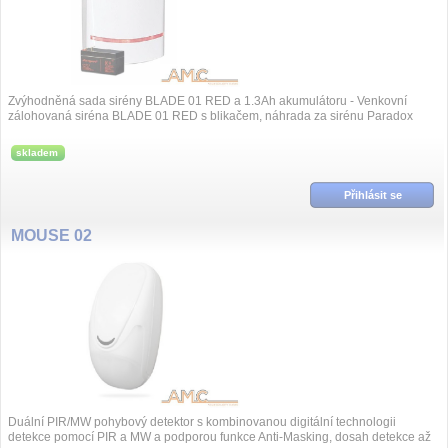
Zvýhodněná sada sirény BLADE 01 RED a 1.3Ah akumulátoru - Venkovní
zálohovaná siréna BLADE 01 RED s blikačem, náhrada za sirénu Paradox
PS128, vyhovuje EN...
skladem
Přihlásit se
MOUSE 02
Duální PIR/MW pohybový detektor s kombinovanou digitální technologii
detekce pomocí PIR a MW a podporou funkce Anti-Masking, dosah detekce až