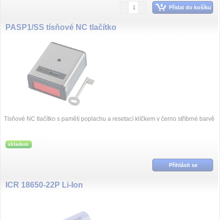
Přidat do košíku
PASP1/SS tísňové NC tlačítko
Tísňové NC tlačítko s pamětí poplachu a resetací klíčkem v černo stříbrné barvě
skladem
Přihlásit se
ICR 18650-22P Li-Ion