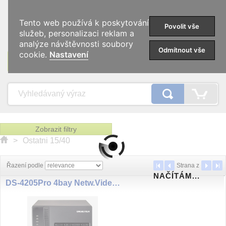
0
Tento web používá k poskytování
Povolit vše
služeb, personalizaci reklam a
analýze návštěvnosti soubory
Odmítnout vše
cookie.
Nastavení
KATEGORIE
Zobrazit filtry
>
Ostatni 15/40
Řazení podle
Strana
z
NAČÍTÁM...
DS-4205Pro 4bay Netw.Video 5ch