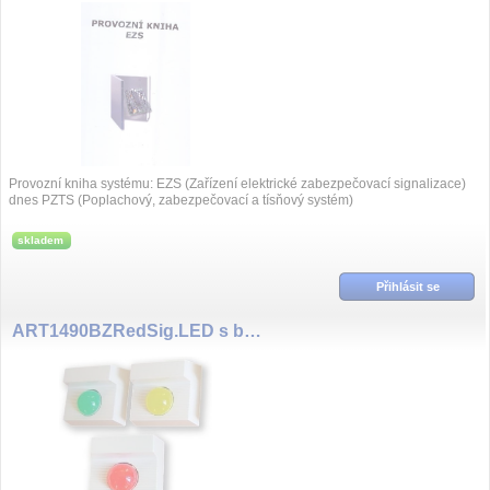
Provozní kniha systému: EZS (Zařízení elektrické zabezpečovací signalizace)
dnes PZTS (Poplachový, zabezpečovací a tísňový systém)
skladem
Přihlásit se
ART1490BZRedSig.LED s bzucakem