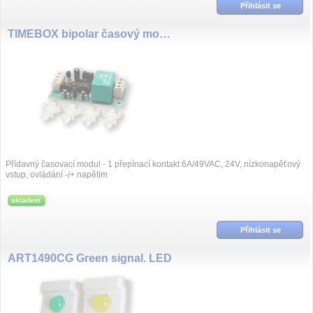
Přihlásit se
TIMEBOX bipolar časový modul
Přídavný časovací modul - 1 přepínací kontakt 6A/49VAC, 24V, nízkonapěťový
vstup, ovládání -/+ napětím
skladem
Přihlásit se
ART1490CG Green signal. LED