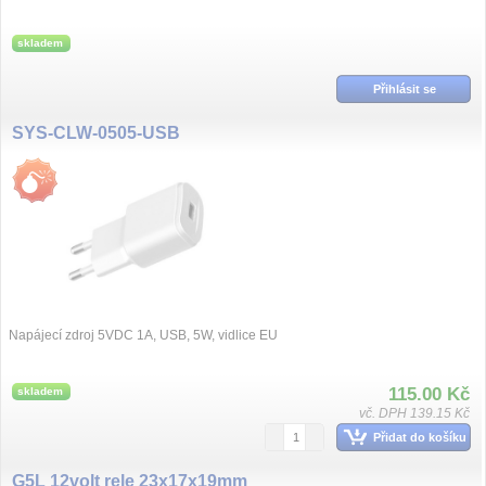
skladem
Přihlásit se
SYS-CLW-0505-USB
Napájecí zdroj 5VDC 1A, USB, 5W, vidlice EU
115.00 Kč
skladem
vč. DPH 139.15 Kč
Přidat do košíku
G5L 12volt rele 23x17x19mm