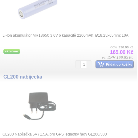
Li-Ion akumulátor MR18650 3,6V o kapacitě 2200mAh, Ø18,25x65mm; 10A
-50%
330.00 Kč
165.00 Kč
skladem
vč. DPH 199.65 Kč
Přidat do košíku
GL200 nabijecka
GL200 Nabíječka 5V / 1,5A, pro GPS jednotky řady GL200/300