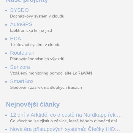
SYSDO
Docházkový systém v cloudu
AutoGPS
Elektronická kniha jízd
EDA
Tiketovací systém v cloudu
Routeplan
Plánování servisních výjezdů
Senzora
Vzdálený monitoring pomocí sítě LoRaWAN
SmartBox
Sledování zásilek na dlouhých trasách
Nejnovější články
12 dní v Arktidě: co o cestě na Nordkapp řekla
data ze SMARTBOX 2 MAX
Co všechno lze zjistit o zásilce, která během dvanácti dní
projede Arktidou? SMARTBOX 2 MAX jsme vzali na trasu z
Nová éra přístupových systémů: Čtečky HID
Tromsø přes Lofoty, Kirunu a finské Laponsko až na