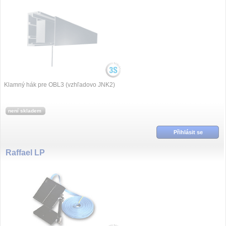
Klamný hák pre OBL3 (vzhľadovo JNK2)
není skladem
Přihlásit se
Raffael LP