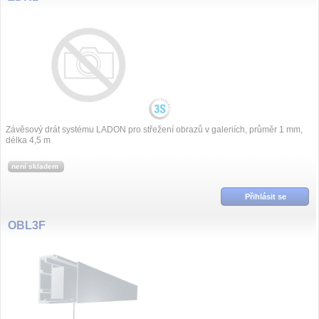
Závěsový drát systému LADON pro střežení obrazů v galeriích, průměr 1 mm,
délka 4,5 m
není skladem
Přihlásit se
OBL3F