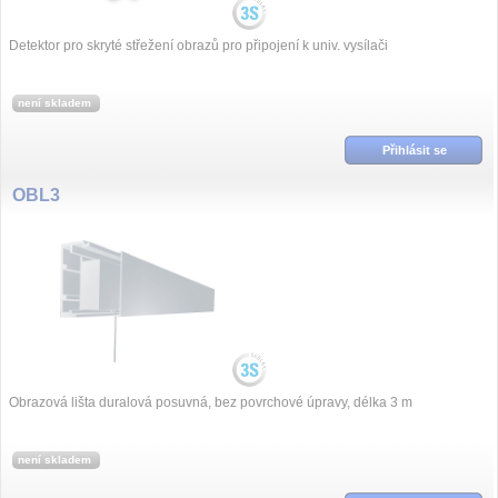
Detektor pro skryté střežení obrazů pro připojení k univ. vysílači
není skladem
Přihlásit se
OBL3
Obrazová lišta duralová posuvná, bez povrchové úpravy, délka 3 m
není skladem