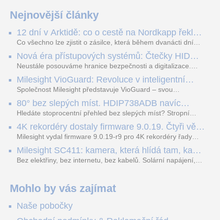
Nejnovější články
12 dní v Arktidě: co o cestě na Nordkapp řekla
data ze SMARTBOX 2 MAX
Co všechno lze zjistit o zásilce, která během dvanácti dní
projede Arktidou? SMARTBOX 2 MAX jsme vzali na trasu z
Nová éra přístupových systémů: Čtečky HID
Tromsø přes Lofoty, Kirunu a finské Laponsko až na
Signo
Nordkapp. Bez jediného dobití, v mrazu až −13 °C a mimo
Neustále posouváme hranice bezpečnosti a digitalizace.
stabilní mobilní signál zaznamenával polohu, teplotu, světlo,
Rádi bychom Vám proto představili naši nejnovější nabídku
Milesight VioGuard: Revoluce v inteligentní
otřesy i náklon. Výsledkem není jen čára na mapě, ale
v oblasti kontroly přístupu – moderní a vysoce univerzální
detekci dopravních přestupků
podrobný datový příběh celé cesty.
čtečky HID Signo.
Společnost Milesight představuje VioGuard – svou
nejnovější proprietární technologii pro pokročilou detekci
80° bez slepých míst. HDIP738ADB navíc
dopravních přestupků. Tento systém, poháněný
streamuje na YouTube – bez PC.
sofistikovanými algoritmy umělé inteligence (AI), je navržen
Hledáte stoprocentní přehled bez slepých míst? Stropní
tak, aby poskytoval komplexní nástroje pro vymáhání
panoramatická kamera HDIP738ADB skládá obraz ze dvou
4K rekordéry dostaly firmware 9.0.19. Čtyři věci,
dopravních předpisů, zvyšoval bezpečnost na silnicích a
4MP senzorů SONY do jednoho čistého 180° záběru bez
které musíte vědět.
optimalizoval plynulost dopravy v moderních městech.
zkreslení. K tomu přidává AI detekci osob a vozidel,
Milesight vydal firmware 9.0.19-r9 pro 4K rekordéry řady
obousměrný zvuk a unikátní možnost přímého vysílání na
H.265. Pokud tyhle systémy instalujete, jsou tu čtyři věci,
Milesight SC411: kamera, která hlídá tam, kam
YouTube – bez běžícího počítače.
které vám zjednoduší práci – a jedna z nich vám ušetří
kabel nedosáhne
spoustu zbytečných výjezdů k zákazníkům.
Bez elektřiny, bez internetu, bez kabelů. Solární napájení,
4G LTE a trojitá detekce PIR × AOV × AI hlídají staveniště,
pole i odlehlé objekty – a alarm s důkazem pošlou rovnou na
váš telefon. Podívejte se na video.
Mohlo by vás zajímat
Naše pobočky