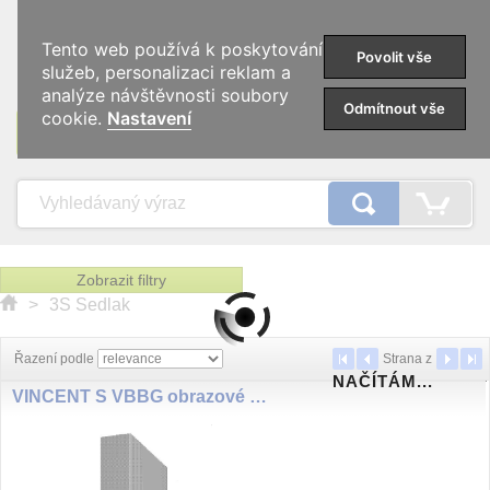
0
Tento web používá k poskytování
Povolit vše
služeb, personalizaci reklam a
analýze návštěvnosti soubory
Odmítnout vše
cookie.
Nastavení
KATEGORIE
Zobrazit filtry
>
3S Sedlak
Řazení podle
Strana
z
NAČÍTÁM...
VINCENT S VBBG obrazové čidlo