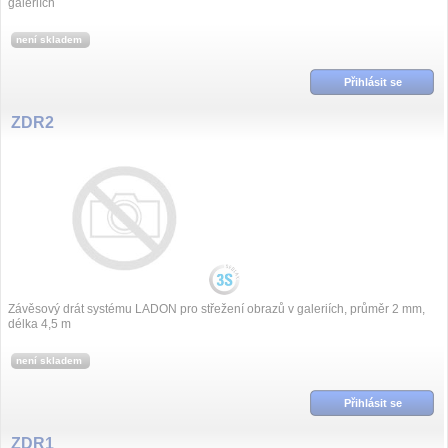
galeriích
není skladem
Přihlásit se
ZDR2
Závěsový drát systému LADON pro střežení obrazů v galeriích, průměr 2 mm,
délka 4,5 m
není skladem
Přihlásit se
ZDR1