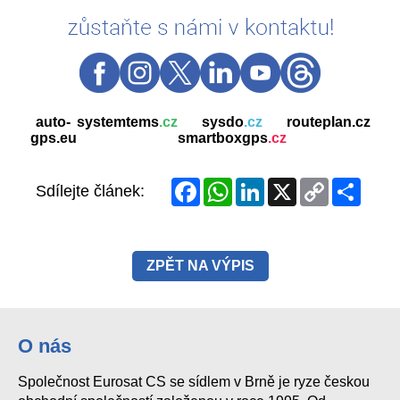
Facebook
WhatsApp
LinkedIn
X
Copy
Share
Sdílejte článek:
Link
ZPĚT NA VÝPIS
O nás
Společnost Eurosat CS se sídlem v Brně je ryze českou