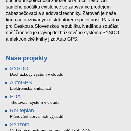
obchodní společností založenou v roce 1995. Od
samého počátku existence se zabýváme prodejem
zabezpečovací a sledovací techniky. Zároveň je naše
firma autorizovaným distributorem společnosti Paradox
pro Českou a Slovenskou republiku. Nedílnou součástí
naší činnosti je i vývoj docházkového systému SYSDO
a elektronické knihy jízd Auto GPS.
Naše projekty
SYSDO
Docházkový systém v cloudu
AutoGPS
Elektronická kniha jízd
EDA
Tiketovací systém v cloudu
Routeplan
Plánování servisních výjezdů
Senzora
Vzdálený monitoring pomocí sítě LoRaWAN