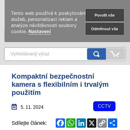
0
Tento web používá k poskytování
Povolit vše
služeb, personalizaci reklam a
analýze návštěvnosti soubory
Odmítnout vše
cookie.
Nastavení
KATEGORIE
Kompaktní bezpečnostní
kamera s flexibilním i trvalým
použitím
CCTV
5. 11. 2024
Facebook
WhatsApp
LinkedIn
X
Copy
Share
Sdílejte článek:
Link