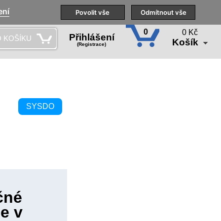
ení
Naše pobočky
Technická podpora
Povolit vše
Školení
Odmítnout vše
CS
0
0 Kč
Přihlášení
 KOŠÍKU
Košík
(Registrace)
SYSDO