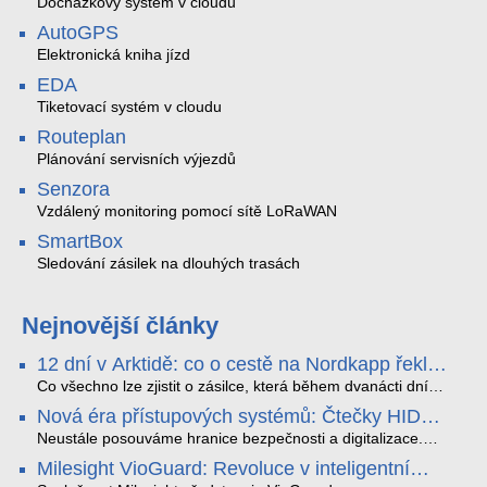
Docházkový systém v cloudu
AutoGPS
Elektronická kniha jízd
EDA
Tiketovací systém v cloudu
Routeplan
Plánování servisních výjezdů
Senzora
Vzdálený monitoring pomocí sítě LoRaWAN
SmartBox
Sledování zásilek na dlouhých trasách
Nejnovější články
12 dní v Arktidě: co o cestě na Nordkapp řekla
data ze SMARTBOX 2 MAX
Co všechno lze zjistit o zásilce, která během dvanácti dní
projede Arktidou? SMARTBOX 2 MAX jsme vzali na trasu z
Nová éra přístupových systémů: Čtečky HID
Tromsø přes Lofoty, Kirunu a finské Laponsko až na
Signo
Nordkapp. Bez jediného dobití, v mrazu až −13 °C a mimo
Neustále posouváme hranice bezpečnosti a digitalizace.
stabilní mobilní signál zaznamenával polohu, teplotu, světlo,
Rádi bychom Vám proto představili naši nejnovější nabídku
Milesight VioGuard: Revoluce v inteligentní
otřesy i náklon. Výsledkem není jen čára na mapě, ale
v oblasti kontroly přístupu – moderní a vysoce univerzální