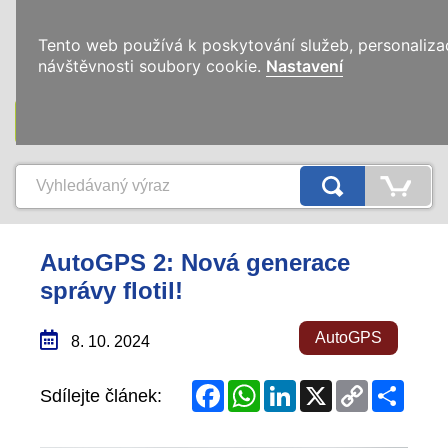
0
Tento web používá k poskytování služeb, personaliza
návštěvnosti soubory cookie.
Nastavení
KATEGORIE
AutoGPS 2: Nová generace
správy flotil!
AutoGPS
8. 10. 2024
Facebook
WhatsApp
LinkedIn
X
Copy
Share
Sdílejte článek:
Link