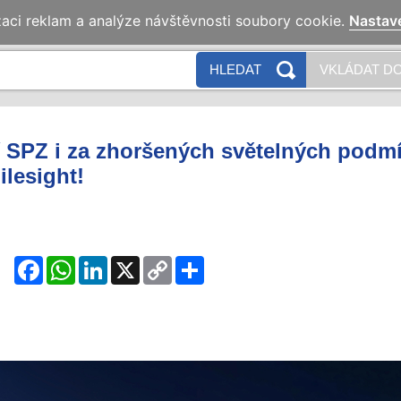
zaci reklam a analýze návštěvnosti soubory cookie.
Nastav
HLEDAT
VKLÁDAT DO
 SPZ i za zhoršených světelných podm
lesight!
Facebook
WhatsApp
LinkedIn
X
Copy
Share
Link