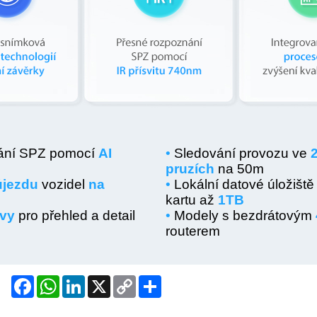
Facebook
WhatsApp
LinkedIn
X
Copy
Share
Link