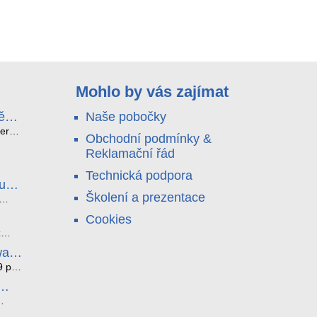
Mohlo by vás zajímat
ě
Naše pobočky
e
terá
Obchodní podmínky &
idou?
Reklamační řád
no
nu a
Technická podpora
. Bez
luce
°C a
ši
Školení a prezentace
roly
ětlo,
Cookies
jen
čilou
ový
ento
z
i
ická
bez
ware
je
az ze
noho
9 pro
í
í. K
tyhle
ěci,
l
átní
edna
čných
 a