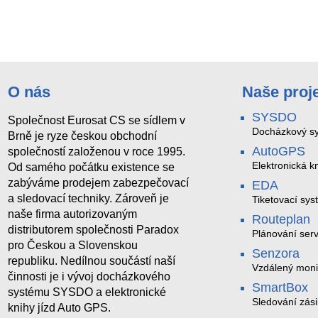
O nás
Naše proj
SYSDO
Společnost Eurosat CS se sídlem v
Docházkový sy
Brně je ryze českou obchodní
AutoGPS
společností založenou v roce 1995.
Elektronická kn
Od samého počátku existence se
zabýváme prodejem zabezpečovací
EDA
a sledovací techniky. Zároveň je
Tiketovací sys
naše firma autorizovaným
Routeplan
distributorem společnosti Paradox
Plánování serv
pro Českou a Slovenskou
Senzora
republiku. Nedílnou součástí naší
Vzdálený moni
činnosti je i vývoj docházkového
LoRaWAN
SmartBox
systému SYSDO a elektronické
Sledování zási
knihy jízd Auto GPS.
trasách