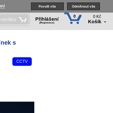
ení
Naše pobočky
Technická podpora
Povolit vše
Školení
Odmítnout vše
CS
0
0 Kč
Přihlášení
 KOŠÍKU
Košík
(Registrace)
ínek s
CCTV